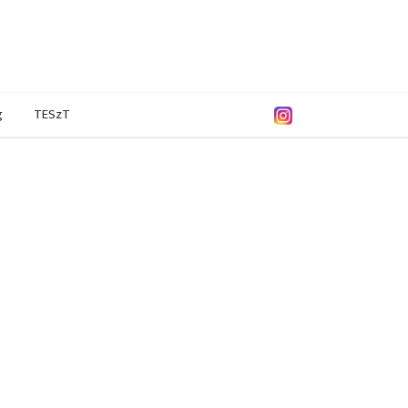
g
TESzT
8/2009
2004/2005