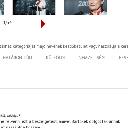
1/34
színház kategóriáját majd nevének kezdőbetűjét vagy használja a ker
HATÁRON TÚLI
KÜLFÖLDI
NEMZETISÉGI
FES
ést, kezdjük.
ene felvenni ezt a beszélgetést, amivel Bartókék dolgoztak annak
, az passzolna hozzám.