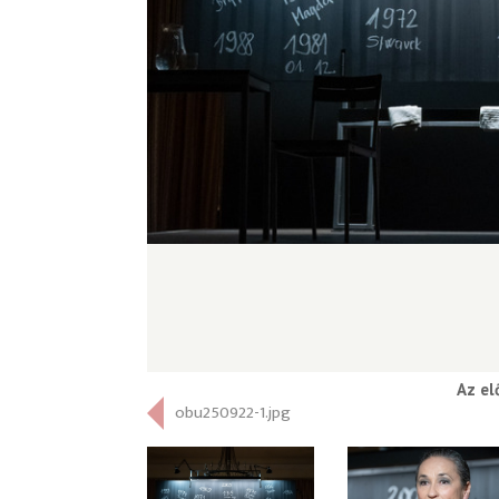
Az el
obu250922-1.jpg