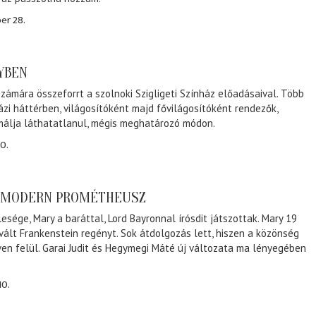
er 28.
NYBEN
zámára összeforrt a szolnoki Szigligeti Színház előadásaival. Több
ázi háttérben, világosítóként majd fővilágosítóként rendezők,
málja láthatatlanul, mégis meghatározó módon.
0.
A MODERN PROMÉTHEUSZ
lesége, Mary a baráttal, Lord Bayronnal írósdit játszottak. Mary 19
 vált Frankenstein regényt. Sok átdolgozás lett, hiszen a közönség
éven felül. Garai Judit és Hegymegi Máté új változata ma lényegében
10.