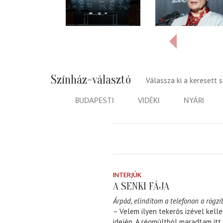
Színház-választó
Válassza ki a keresett 
BUDAPESTI
VIDÉKI
NYÁRI
INTERJÚK
A SENKI FÁJA
Árpád, elindítom a telefonon a rögzít
– Velem ilyen tekerős izével kell
idején. A régmúltból maradtam itt