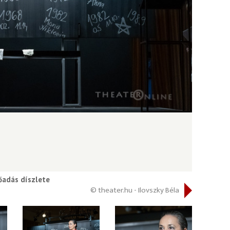
őadás díszlete
© theater.hu - Ilovszky Béla