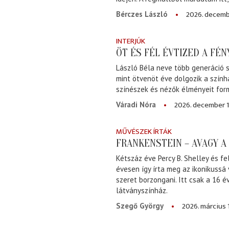
2026. decemb
Bérczes László
INTERJÚK
ÖT ÉS FÉL ÉVTIZED A FÉ
László Béla neve több generáció s
mint ötvenöt éve dolgozik a szính
színészek és nézők élményeit for
2026. december 1
Váradi Nóra
MŰVÉSZEK ÍRTÁK
FRANKENSTEIN – AVAGY 
Kétszáz éve Percy B. Shelley és fe
évesen így írta meg az ikonikussá
szeret borzongani. Itt csak a 16 
látványszínház.
2026. március 
Szegő György