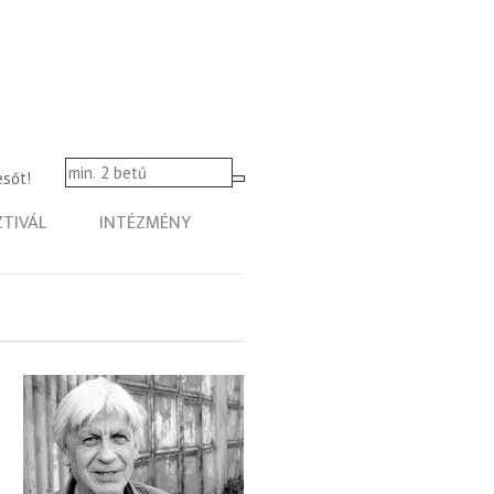
esőt!
ZTIVÁL
INTÉZMÉNY