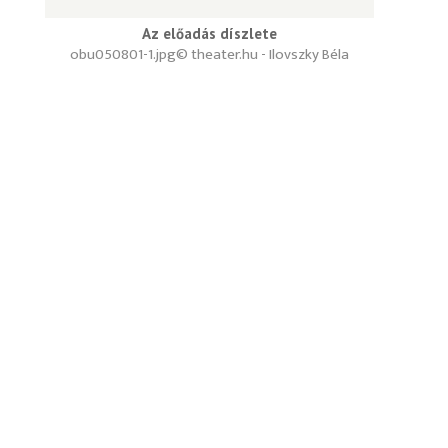
Az előadás díszlete
obu050801-1.jpg
© theater.hu - Ilovszky Béla