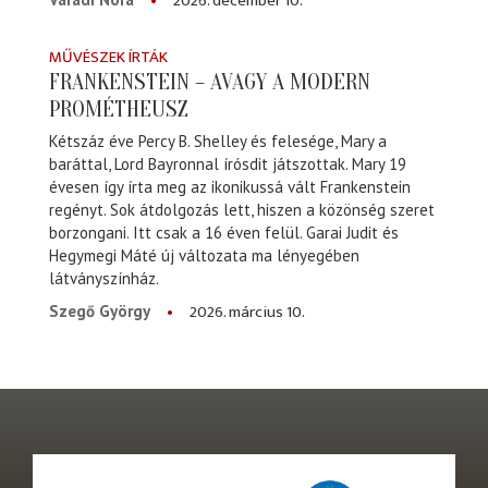
2026. december 10.
MŰVÉSZEK ÍRTÁK
FRANKENSTEIN – AVAGY A MODERN
PROMÉTHEUSZ
Kétszáz éve Percy B. Shelley és felesége, Mary a
baráttal, Lord Bayronnal írósdit játszottak. Mary 19
évesen így írta meg az ikonikussá vált Frankenstein
regényt. Sok átdolgozás lett, hiszen a közönség szeret
borzongani. Itt csak a 16 éven felül. Garai Judit és
Hegymegi Máté új változata ma lényegében
látványszínház.
2026. március 10.
Szegő György