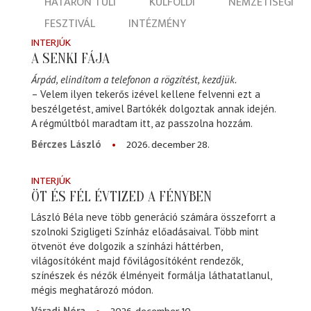
HATÁRON TÚLI
KÜLFÖLDI
NEMZETISÉGI
FESZTIVÁL
INTÉZMÉNY
INTERJÚK
A SENKI FÁJA
Árpád, elindítom a telefonon a rögzítést, kezdjük.
– Velem ilyen tekerős izével kellene felvenni ezt a
beszélgetést, amivel Bartókék dolgoztak annak idején.
A régmúltból maradtam itt, az passzolna hozzám.
2026. december 28.
Bérczes László
INTERJÚK
ÖT ÉS FÉL ÉVTIZED A FÉNYBEN
László Béla neve több generáció számára összeforrt a
szolnoki Szigligeti Színház előadásaival. Több mint
ötvenöt éve dolgozik a színházi háttérben,
világosítóként majd fővilágosítóként rendezők,
színészek és nézők élményeit formálja láthatatlanul,
mégis meghatározó módon.
Váradi Nóra