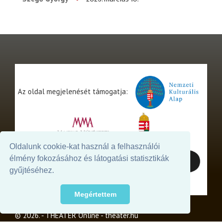
Az oldal megjelenését támogatja:
Oldalunk cookie-kat használ a felhasználói
élmény fokozásához és látogatási statisztikák
gyűjtéséhez.
Megértettem
© 2026. - THEATER Online -
theater.hu