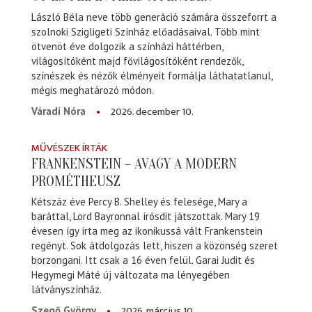
László Béla neve több generáció számára összeforrt a
szolnoki Szigligeti Színház előadásaival. Több mint
ötvenöt éve dolgozik a színházi háttérben,
világosítóként majd fővilágosítóként rendezők,
színészek és nézők élményeit formálja láthatatlanul,
mégis meghatározó módon.
2026. december 10.
Váradi Nóra
MŰVÉSZEK ÍRTÁK
FRANKENSTEIN – AVAGY A MODERN
PROMÉTHEUSZ
Kétszáz éve Percy B. Shelley és felesége, Mary a
baráttal, Lord Bayronnal írósdit játszottak. Mary 19
évesen így írta meg az ikonikussá vált Frankenstein
regényt. Sok átdolgozás lett, hiszen a közönség szeret
borzongani. Itt csak a 16 éven felül. Garai Judit és
Hegymegi Máté új változata ma lényegében
látványszínház.
2026. március 10.
Szegő György