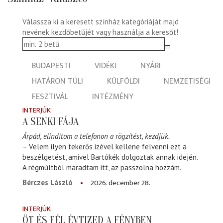
Válassza ki a keresett színház kategóriáját majd
nevének kezdőbetűjét vagy használja a keresőt!
BUDAPESTI
VIDÉKI
NYÁRI
HATÁRON TÚLI
KÜLFÖLDI
NEMZETISÉGI
FESZTIVÁL
INTÉZMÉNY
INTERJÚK
A SENKI FÁJA
Árpád, elindítom a telefonon a rögzítést, kezdjük.
– Velem ilyen tekerős izével kellene felvenni ezt a
beszélgetést, amivel Bartókék dolgoztak annak idején.
A régmúltból maradtam itt, az passzolna hozzám.
2026. december 28.
Bérczes László
INTERJÚK
ÖT ÉS FÉL ÉVTIZED A FÉNYBEN