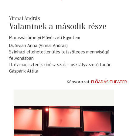
Vinnai András
Valaminek a második része
Marosvásárhelyi Művészeti Egyetem
Dr. Sivián Anna (Vinnai András)
Színházi ellehetetlenülés tetszőleges mennyiségű
felvonásban
II. év magiszteri, színész szak – osztályvezető tanár:
Gáspárik Attila
ELŐADÁS THEATER