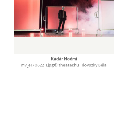
Kádár Noémi
mv_e170622-1.jpg
© theater.hu - Ilovszky Béla