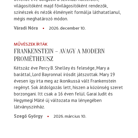
világosítóként majd fővilágosítóként rendezők,
színészek és nézők élményeit formálja láthatatlanul,
mégis meghatározó módon.
2026. december 10.
Váradi Nóra
MŰVÉSZEK ÍRTÁK
FRANKENSTEIN – AVAGY A MODERN
PROMÉTHEUSZ
Kétszáz éve Percy B. Shelley és felesége, Mary a
baráttal, Lord Bayronnal írósdit játszottak. Mary 19
évesen így írta meg az ikonikussá vált Frankenstein
regényt. Sok átdolgozás lett, hiszen a közönség szeret
borzongani. Itt csak a 16 éven felül. Garai Judit és
Hegymegi Máté új változata ma lényegében
látványszínház.
2026. március 10.
Szegő György