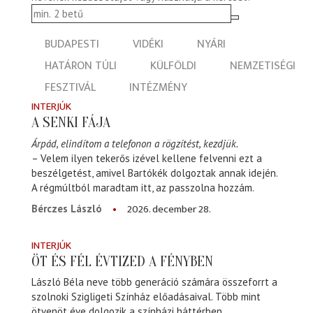
BUDAPESTI
VIDÉKI
NYÁRI
HATÁRON TÚLI
KÜLFÖLDI
NEMZETISÉGI
FESZTIVÁL
INTÉZMÉNY
INTERJÚK
A SENKI FÁJA
Árpád, elindítom a telefonon a rögzítést, kezdjük.
– Velem ilyen tekerős izével kellene felvenni ezt a
beszélgetést, amivel Bartókék dolgoztak annak idején.
A régmúltból maradtam itt, az passzolna hozzám.
2026. december 28.
Bérczes László
INTERJÚK
ÖT ÉS FÉL ÉVTIZED A FÉNYBEN
László Béla neve több generáció számára összeforrt a
szolnoki Szigligeti Színház előadásaival. Több mint
ötvenöt éve dolgozik a színházi háttérben,