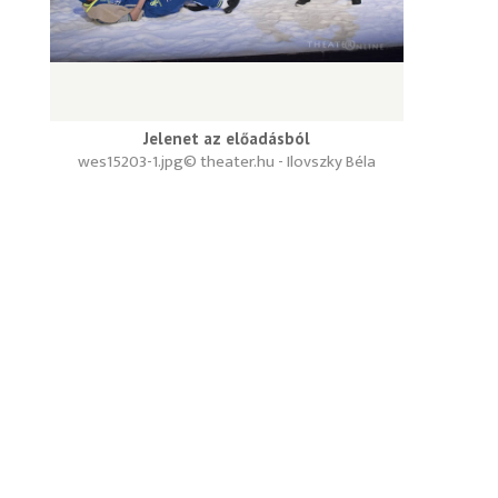
Jelenet az előadásból
wes15203-1.jpg
© theater.hu - Ilovszky Béla