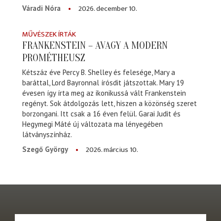
2026. december 10.
Váradi Nóra
MŰVÉSZEK ÍRTÁK
FRANKENSTEIN – AVAGY A MODERN
PROMÉTHEUSZ
Kétszáz éve Percy B. Shelley és felesége, Mary a
baráttal, Lord Bayronnal írósdit játszottak. Mary 19
évesen így írta meg az ikonikussá vált Frankenstein
regényt. Sok átdolgozás lett, hiszen a közönség szeret
borzongani. Itt csak a 16 éven felül. Garai Judit és
Hegymegi Máté új változata ma lényegében
látványszínház.
2026. március 10.
Szegő György