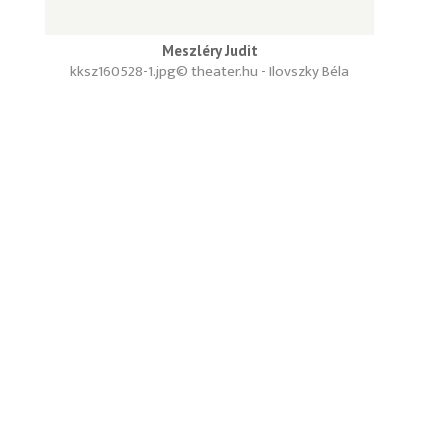
Meszléry Judit
kksz160528-1.jpg
© theater.hu - Ilovszky Béla