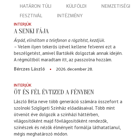
HATÁRON TÚLI
KÜLFÖLDI
NEMZETISÉGI
FESZTIVÁL
INTÉZMÉNY
INTERJÚK
A SENKI FÁJA
Árpád, elindítom a telefonon a rögzítést, kezdjük.
– Velem ilyen tekerős izével kellene felvenni ezt a
beszélgetést, amivel Bartókék dolgoztak annak idején.
A régmúltból maradtam itt, az passzolna hozzám.
2026. december 28.
Bérczes László
INTERJÚK
ÖT ÉS FÉL ÉVTIZED A FÉNYBEN
László Béla neve több generáció számára összeforrt a
szolnoki Szigligeti Színház előadásaival. Több mint
ötvenöt éve dolgozik a színházi háttérben,
világosítóként majd fővilágosítóként rendezők,
színészek és nézők élményeit formálja láthatatlanul,
mégis meghatározó módon.