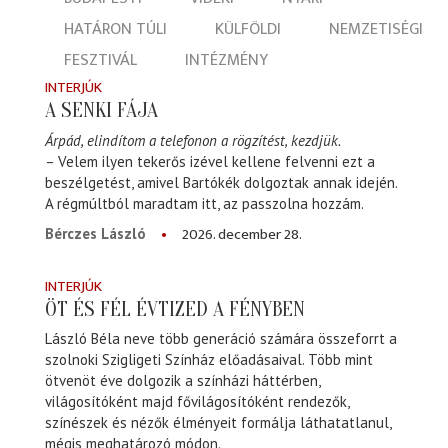
HATÁRON TÚLI
KÜLFÖLDI
NEMZETISÉGI
FESZTIVÁL
INTÉZMÉNY
INTERJÚK
A SENKI FÁJA
Árpád, elindítom a telefonon a rögzítést, kezdjük.
– Velem ilyen tekerős izével kellene felvenni ezt a
beszélgetést, amivel Bartókék dolgoztak annak idején.
A régmúltból maradtam itt, az passzolna hozzám.
2026. december 28.
Bérczes László
INTERJÚK
ÖT ÉS FÉL ÉVTIZED A FÉNYBEN
László Béla neve több generáció számára összeforrt a
szolnoki Szigligeti Színház előadásaival. Több mint
ötvenöt éve dolgozik a színházi háttérben,
világosítóként majd fővilágosítóként rendezők,
színészek és nézők élményeit formálja láthatatlanul,
mégis meghatározó módon.