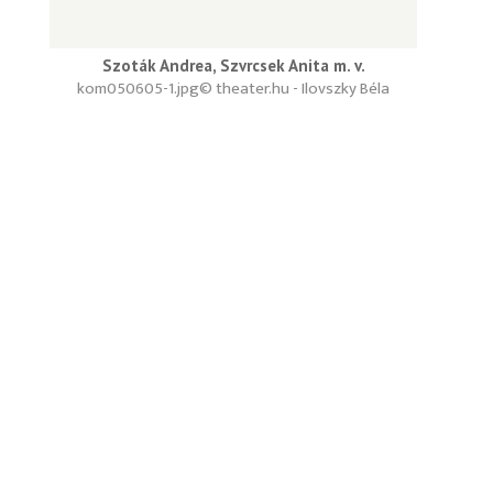
Szoták Andrea, Szvrcsek Anita m. v.
kom050605-1.jpg
© theater.hu - Ilovszky Béla