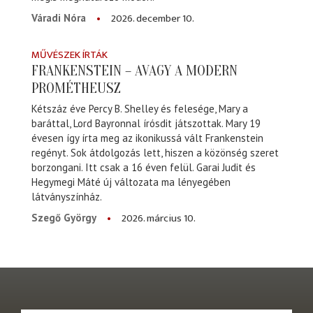
2026. december 10.
Váradi Nóra
MŰVÉSZEK ÍRTÁK
FRANKENSTEIN – AVAGY A MODERN
PROMÉTHEUSZ
Kétszáz éve Percy B. Shelley és felesége, Mary a
baráttal, Lord Bayronnal írósdit játszottak. Mary 19
évesen így írta meg az ikonikussá vált Frankenstein
regényt. Sok átdolgozás lett, hiszen a közönség szeret
borzongani. Itt csak a 16 éven felül. Garai Judit és
Hegymegi Máté új változata ma lényegében
látványszínház.
2026. március 10.
Szegő György