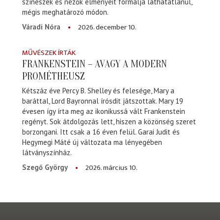
színészek és nézők élményeit formálja láthatatlanul,
mégis meghatározó módon.
2026. december 10.
Váradi Nóra
MŰVÉSZEK ÍRTÁK
FRANKENSTEIN – AVAGY A MODERN
PROMÉTHEUSZ
Kétszáz éve Percy B. Shelley és felesége, Mary a
baráttal, Lord Bayronnal írósdit játszottak. Mary 19
évesen így írta meg az ikonikussá vált Frankenstein
regényt. Sok átdolgozás lett, hiszen a közönség szeret
borzongani. Itt csak a 16 éven felül. Garai Judit és
Hegymegi Máté új változata ma lényegében
látványszínház.
2026. március 10.
Szegő György