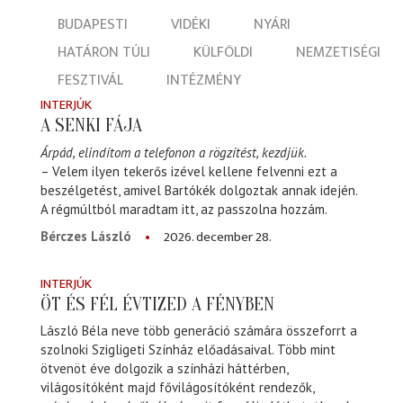
BUDAPESTI
VIDÉKI
NYÁRI
HATÁRON TÚLI
KÜLFÖLDI
NEMZETISÉGI
FESZTIVÁL
INTÉZMÉNY
INTERJÚK
A SENKI FÁJA
Árpád, elindítom a telefonon a rögzítést, kezdjük.
– Velem ilyen tekerős izével kellene felvenni ezt a
beszélgetést, amivel Bartókék dolgoztak annak idején.
A régmúltból maradtam itt, az passzolna hozzám.
2026. december 28.
Bérczes László
INTERJÚK
ÖT ÉS FÉL ÉVTIZED A FÉNYBEN
László Béla neve több generáció számára összeforrt a
szolnoki Szigligeti Színház előadásaival. Több mint
ötvenöt éve dolgozik a színházi háttérben,
világosítóként majd fővilágosítóként rendezők,