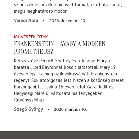
színészek és nézők élményeit formálja láthatatlanul,
mégis meghatározó módon.
2026. december 10.
Váradi Nóra
MŰVÉSZEK ÍRTÁK
FRANKENSTEIN – AVAGY A MODERN
PROMÉTHEUSZ
Kétszáz éve Percy B. Shelley és felesége, Mary a
baráttal, Lord Bayronnal írósdit játszottak. Mary 19
évesen így írta meg az ikonikussá vált Frankenstein
regényt. Sok átdolgozás lett, hiszen a közönség szeret
borzongani. Itt csak a 16 éven felül. Garai Judit és
Hegymegi Máté új változata ma lényegében
látványszínház.
2026. március 10.
Szegő György