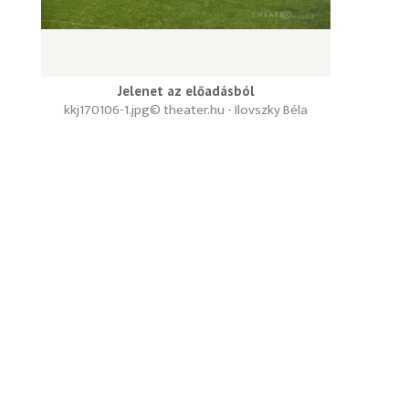
Jelenet az előadásból
kkj170106-1.jpg
© theater.hu - Ilovszky Béla