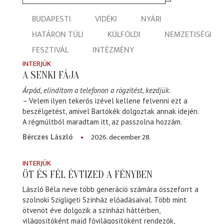
BUDAPESTI
VIDÉKI
NYÁRI
HATÁRON TÚLI
KÜLFÖLDI
NEMZETISÉGI
FESZTIVÁL
INTÉZMÉNY
INTERJÚK
A SENKI FÁJA
Árpád, elindítom a telefonon a rögzítést, kezdjük.
– Velem ilyen tekerős izével kellene felvenni ezt a
beszélgetést, amivel Bartókék dolgoztak annak idején.
A régmúltból maradtam itt, az passzolna hozzám.
2026. december 28.
Bérczes László
INTERJÚK
ÖT ÉS FÉL ÉVTIZED A FÉNYBEN
László Béla neve több generáció számára összeforrt a
szolnoki Szigligeti Színház előadásaival. Több mint
ötvenöt éve dolgozik a színházi háttérben,
világosítóként majd fővilágosítóként rendezők,