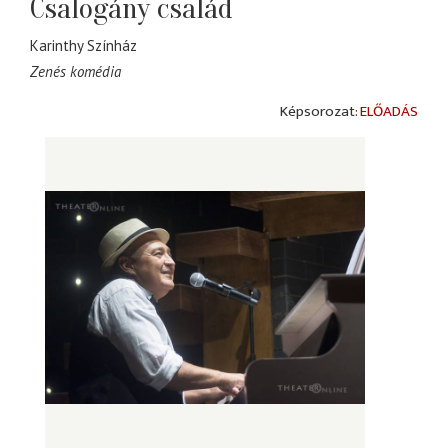
Csalogány család
Karinthy Színház
Zenés komédia
ELŐADÁS