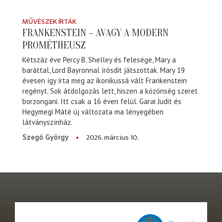
MŰVÉSZEK ÍRTÁK
FRANKENSTEIN – AVAGY A MODERN
PROMÉTHEUSZ
Kétszáz éve Percy B. Shelley és felesége, Mary a
baráttal, Lord Bayronnal írósdit játszottak. Mary 19
évesen így írta meg az ikonikussá vált Frankenstein
regényt. Sok átdolgozás lett, hiszen a közönség szeret
borzongani. Itt csak a 16 éven felül. Garai Judit és
Hegymegi Máté új változata ma lényegében
látványszínház.
2026. március 10.
Szegő György