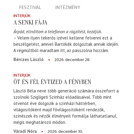
FESZTIVÁL
INTÉZMÉNY
INTERJÚK
A SENKI FÁJA
Árpád, elindítom a telefonon a rögzítést, kezdjük.
– Velem ilyen tekerős izével kellene felvenni ezt a
beszélgetést, amivel Bartókék dolgoztak annak idején.
A régmúltból maradtam itt, az passzolna hozzám.
2026. december 28.
Bérczes László
INTERJÚK
ÖT ÉS FÉL ÉVTIZED A FÉNYBEN
László Béla neve több generáció számára összeforrt a
szolnoki Szigligeti Színház előadásaival. Több mint
ötvenöt éve dolgozik a színházi háttérben,
világosítóként majd fővilágosítóként rendezők,
színészek és nézők élményeit formálja láthatatlanul,
mégis meghatározó módon.
2026. december 10.
Váradi Nóra