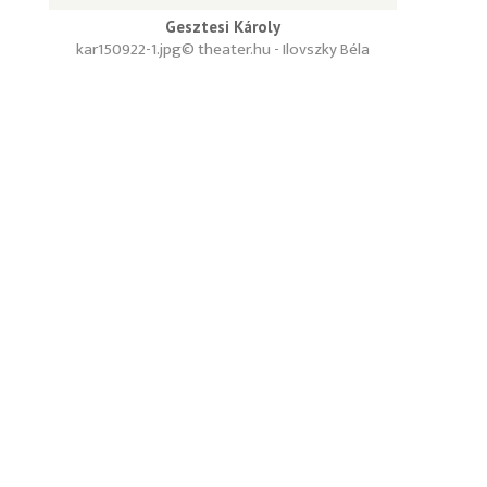
Gesztesi Károly
kar150922-1.jpg
© theater.hu - Ilovszky Béla