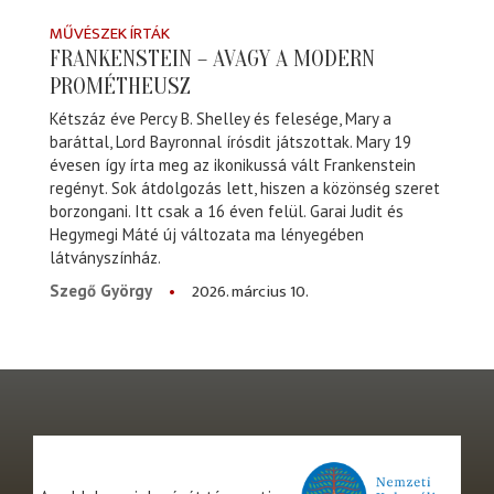
MŰVÉSZEK ÍRTÁK
FRANKENSTEIN – AVAGY A MODERN
PROMÉTHEUSZ
Kétszáz éve Percy B. Shelley és felesége, Mary a
baráttal, Lord Bayronnal írósdit játszottak. Mary 19
évesen így írta meg az ikonikussá vált Frankenstein
regényt. Sok átdolgozás lett, hiszen a közönség szeret
borzongani. Itt csak a 16 éven felül. Garai Judit és
Hegymegi Máté új változata ma lényegében
látványszínház.
2026. március 10.
Szegő György