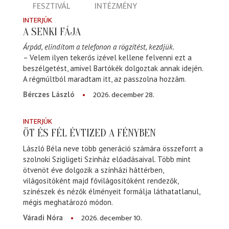
FESZTIVÁL
INTÉZMÉNY
INTERJÚK
A SENKI FÁJA
Árpád, elindítom a telefonon a rögzítést, kezdjük.
– Velem ilyen tekerős izével kellene felvenni ezt a
beszélgetést, amivel Bartókék dolgoztak annak idején.
A régmúltból maradtam itt, az passzolna hozzám.
2026. december 28.
Bérczes László
INTERJÚK
ÖT ÉS FÉL ÉVTIZED A FÉNYBEN
László Béla neve több generáció számára összeforrt a
szolnoki Szigligeti Színház előadásaival. Több mint
ötvenöt éve dolgozik a színházi háttérben,
világosítóként majd fővilágosítóként rendezők,
színészek és nézők élményeit formálja láthatatlanul,
mégis meghatározó módon.
2026. december 10.
Váradi Nóra