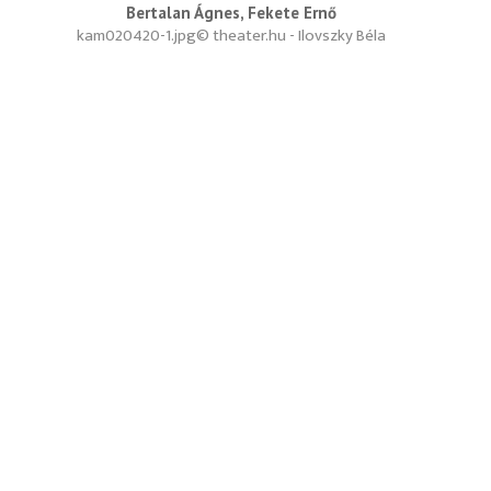
Bertalan Ágnes, Fekete Ernő
kam020420-1.jpg
© theater.hu - Ilovszky Béla