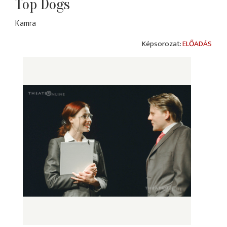
Top Dogs
Kamra
ELŐADÁS