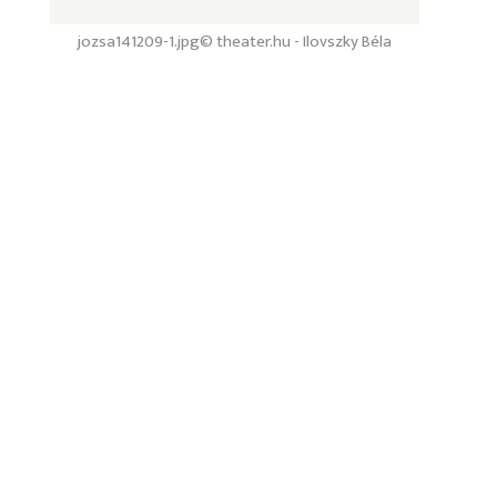
jozsa141209-1.jpg
© theater.hu - Ilovszky Béla