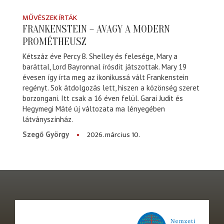
MŰVÉSZEK ÍRTÁK
FRANKENSTEIN – AVAGY A MODERN
PROMÉTHEUSZ
Kétszáz éve Percy B. Shelley és felesége, Mary a
baráttal, Lord Bayronnal írósdit játszottak. Mary 19
évesen így írta meg az ikonikussá vált Frankenstein
regényt. Sok átdolgozás lett, hiszen a közönség szeret
borzongani. Itt csak a 16 éven felül. Garai Judit és
Hegymegi Máté új változata ma lényegében
látványszínház.
2026. március 10.
Szegő György