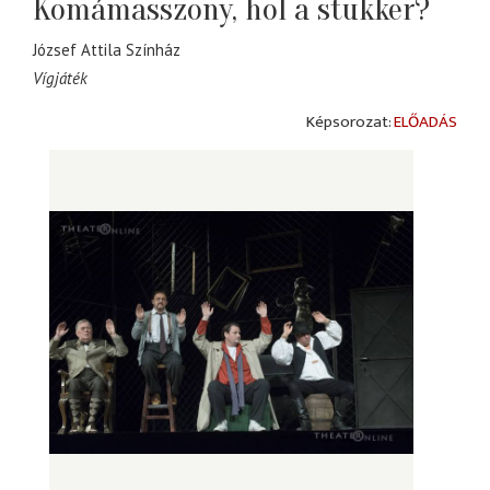
Komámasszony, hol a stukker?
József Attila Színház
Vígjáték
ELŐADÁS