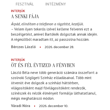
FESZTIVÁL
INTÉZMÉNY
INTERJÚK
A SENKI FÁJA
Árpád, elindítom a telefonon a rögzítést, kezdjük.
– Velem ilyen tekerős izével kellene felvenni ezt a
beszélgetést, amivel Bartókék dolgoztak annak idején.
A régmúltból maradtam itt, az passzolna hozzám.
2026. december 28.
Bérczes László
INTERJÚK
ÖT ÉS FÉL ÉVTIZED A FÉNYBEN
László Béla neve több generáció számára összeforrt a
szolnoki Szigligeti Színház előadásaival. Több mint
ötvenöt éve dolgozik a színházi háttérben,
világosítóként majd fővilágosítóként rendezők,
színészek és nézők élményeit formálja láthatatlanul,
mégis meghatározó módon.
2026. december 10.
Váradi Nóra