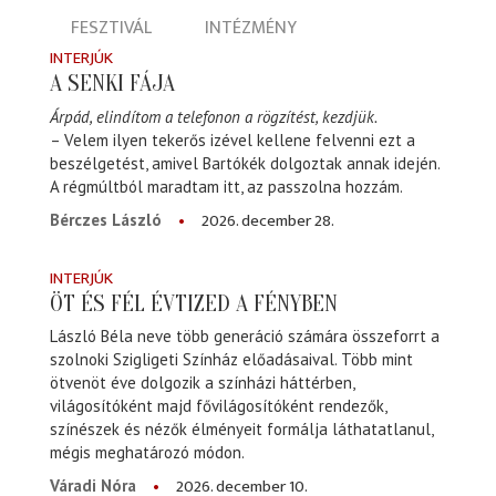
FESZTIVÁL
INTÉZMÉNY
INTERJÚK
A SENKI FÁJA
Árpád, elindítom a telefonon a rögzítést, kezdjük.
– Velem ilyen tekerős izével kellene felvenni ezt a
beszélgetést, amivel Bartókék dolgoztak annak idején.
A régmúltból maradtam itt, az passzolna hozzám.
2026. december 28.
Bérczes László
INTERJÚK
ÖT ÉS FÉL ÉVTIZED A FÉNYBEN
László Béla neve több generáció számára összeforrt a
szolnoki Szigligeti Színház előadásaival. Több mint
ötvenöt éve dolgozik a színházi háttérben,
világosítóként majd fővilágosítóként rendezők,
színészek és nézők élményeit formálja láthatatlanul,
mégis meghatározó módon.
2026. december 10.
Váradi Nóra