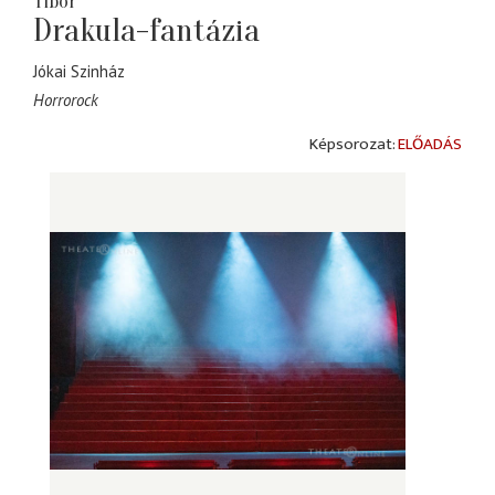
Tibor
Drakula-fantázia
Jókai Szinház
Horrorock
ELŐADÁS