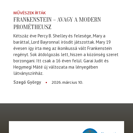
MŰVÉSZEK ÍRTÁK
FRANKENSTEIN – AVAGY A MODERN
PROMÉTHEUSZ
Kétszáz éve Percy B. Shelley és felesége, Mary a
baráttal, Lord Bayronnal írósdit játszottak. Mary 19
évesen így írta meg az ikonikussá vált Frankenstein
regényt. Sok átdolgozás lett, hiszen a közönség szeret
borzongani. Itt csak a 16 éven felül. Garai Judit és
Hegymegi Máté új változata ma lényegében
látványszínház.
2026. március 10.
Szegő György