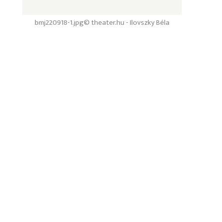
bmj220918-1.jpg
© theater.hu - Ilovszky Béla