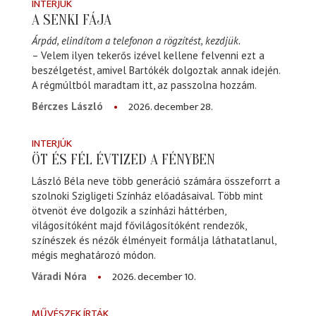
INTERJÚK
A SENKI FÁJA
Árpád, elindítom a telefonon a rögzítést, kezdjük.
– Velem ilyen tekerős izével kellene felvenni ezt a
beszélgetést, amivel Bartókék dolgoztak annak idején.
A régmúltból maradtam itt, az passzolna hozzám.
2026. december 28.
Bérczes László
INTERJÚK
ÖT ÉS FÉL ÉVTIZED A FÉNYBEN
László Béla neve több generáció számára összeforrt a
szolnoki Szigligeti Színház előadásaival. Több mint
ötvenöt éve dolgozik a színházi háttérben,
világosítóként majd fővilágosítóként rendezők,
színészek és nézők élményeit formálja láthatatlanul,
mégis meghatározó módon.
2026. december 10.
Váradi Nóra
MŰVÉSZEK ÍRTÁK