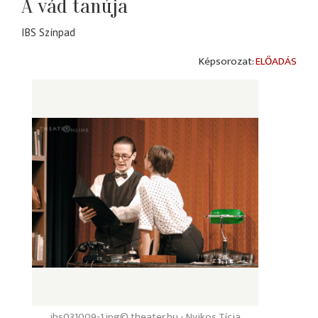
A vád tanúja
IBS Színpad
ELŐADÁS
ibs031009-1.jpg
© theater.hu - Nyikos Tícia