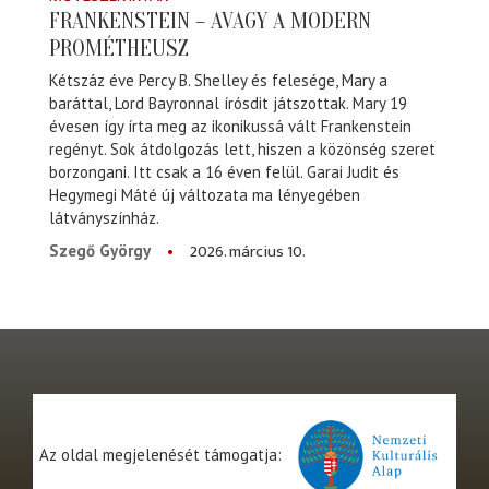
FRANKENSTEIN – AVAGY A MODERN
PROMÉTHEUSZ
Kétszáz éve Percy B. Shelley és felesége, Mary a
baráttal, Lord Bayronnal írósdit játszottak. Mary 19
évesen így írta meg az ikonikussá vált Frankenstein
regényt. Sok átdolgozás lett, hiszen a közönség szeret
borzongani. Itt csak a 16 éven felül. Garai Judit és
Hegymegi Máté új változata ma lényegében
látványszínház.
2026. március 10.
Szegő György
Az oldal megjelenését támogatja: