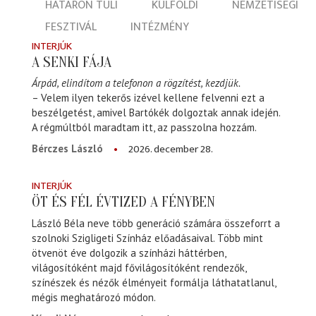
HATÁRON TÚLI
KÜLFÖLDI
NEMZETISÉGI
FESZTIVÁL
INTÉZMÉNY
INTERJÚK
A SENKI FÁJA
Árpád, elindítom a telefonon a rögzítést, kezdjük.
– Velem ilyen tekerős izével kellene felvenni ezt a
beszélgetést, amivel Bartókék dolgoztak annak idején.
A régmúltból maradtam itt, az passzolna hozzám.
2026. december 28.
Bérczes László
INTERJÚK
ÖT ÉS FÉL ÉVTIZED A FÉNYBEN
László Béla neve több generáció számára összeforrt a
szolnoki Szigligeti Színház előadásaival. Több mint
ötvenöt éve dolgozik a színházi háttérben,
világosítóként majd fővilágosítóként rendezők,
színészek és nézők élményeit formálja láthatatlanul,
mégis meghatározó módon.