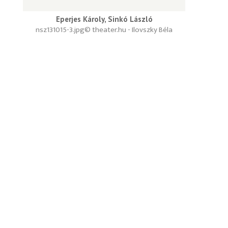
Eperjes Károly, Sinkó László
nsz131015-3.jpg
© theater.hu - Ilovszky Béla