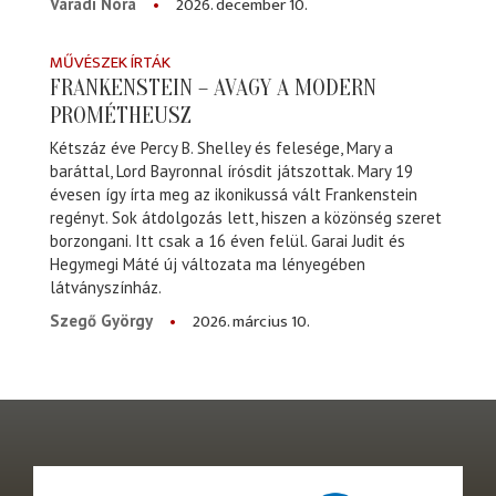
2026. december 10.
Váradi Nóra
MŰVÉSZEK ÍRTÁK
FRANKENSTEIN – AVAGY A MODERN
PROMÉTHEUSZ
Kétszáz éve Percy B. Shelley és felesége, Mary a
baráttal, Lord Bayronnal írósdit játszottak. Mary 19
évesen így írta meg az ikonikussá vált Frankenstein
regényt. Sok átdolgozás lett, hiszen a közönség szeret
borzongani. Itt csak a 16 éven felül. Garai Judit és
Hegymegi Máté új változata ma lényegében
látványszínház.
2026. március 10.
Szegő György