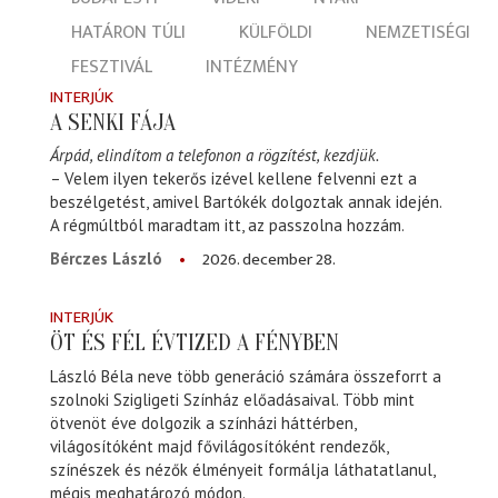
HATÁRON TÚLI
KÜLFÖLDI
NEMZETISÉGI
FESZTIVÁL
INTÉZMÉNY
INTERJÚK
A SENKI FÁJA
Árpád, elindítom a telefonon a rögzítést, kezdjük.
– Velem ilyen tekerős izével kellene felvenni ezt a
beszélgetést, amivel Bartókék dolgoztak annak idején.
A régmúltból maradtam itt, az passzolna hozzám.
2026. december 28.
Bérczes László
INTERJÚK
ÖT ÉS FÉL ÉVTIZED A FÉNYBEN
László Béla neve több generáció számára összeforrt a
szolnoki Szigligeti Színház előadásaival. Több mint
ötvenöt éve dolgozik a színházi háttérben,
világosítóként majd fővilágosítóként rendezők,
színészek és nézők élményeit formálja láthatatlanul,
mégis meghatározó módon.