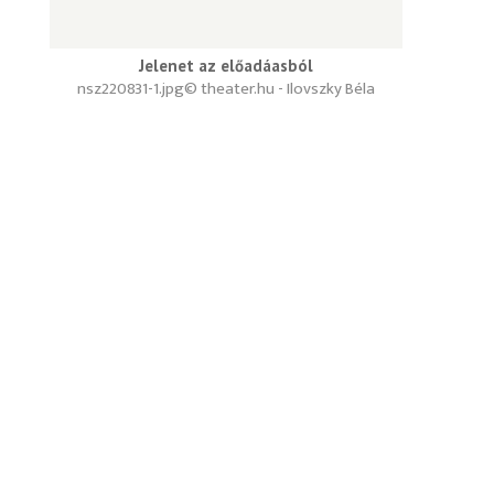
Jelenet az előadáasból
nsz220831-1.jpg
© theater.hu - Ilovszky Béla