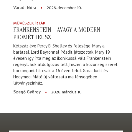
2026. december 10.
Váradi Nóra
MŰVÉSZEK ÍRTÁK
FRANKENSTEIN – AVAGY A MODERN
PROMÉTHEUSZ
Kétszáz éve Percy B. Shelley és felesége, Mary a
baráttal, Lord Bayronnal írósdit játszottak. Mary 19
évesen így írta meg az ikonikussá vált Frankenstein
regényt. Sok átdolgozás lett, hiszen a közönség szeret
borzongani. Itt csak a 16 éven felül. Garai Judit és
Hegymegi Máté új változata ma lényegében
látványszínház.
2026. március 10.
Szegő György