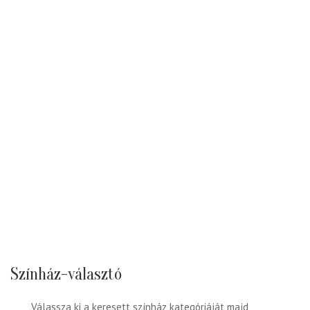
Színház-választó
Válassza ki a keresett színház kategóriáját majd