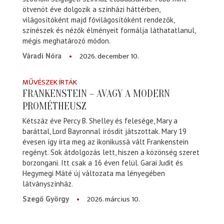
ötvenöt éve dolgozik a színházi háttérben,
világosítóként majd fővilágosítóként rendezők,
színészek és nézők élményeit formálja láthatatlanul,
mégis meghatározó módon.
2026. december 10.
Váradi Nóra
MŰVÉSZEK ÍRTÁK
FRANKENSTEIN – AVAGY A MODERN
PROMÉTHEUSZ
Kétszáz éve Percy B. Shelley és felesége, Mary a
baráttal, Lord Bayronnal írósdit játszottak. Mary 19
évesen így írta meg az ikonikussá vált Frankenstein
regényt. Sok átdolgozás lett, hiszen a közönség szeret
borzongani. Itt csak a 16 éven felül. Garai Judit és
Hegymegi Máté új változata ma lényegében
látványszínház.
2026. március 10.
Szegő György