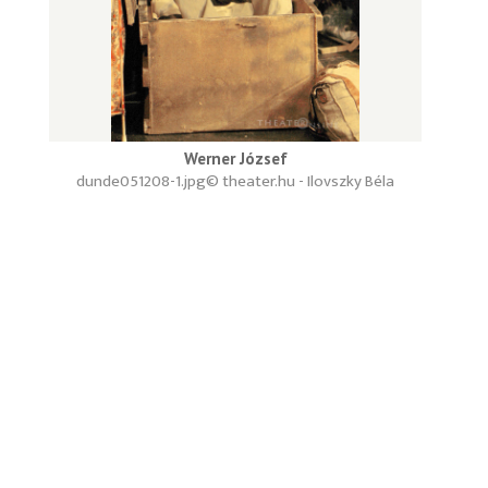
Werner József
dunde051208-1.jpg
© theater.hu - Ilovszky Béla