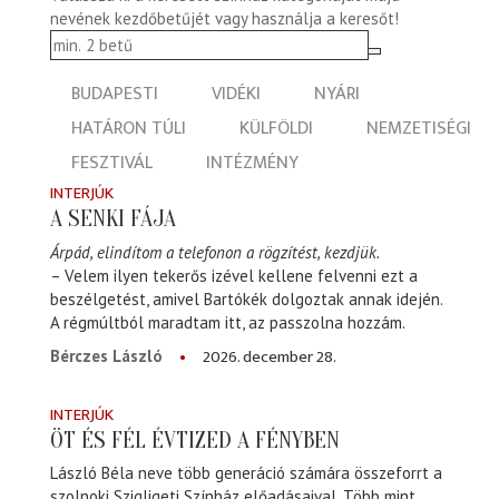
nevének kezdőbetűjét vagy használja a keresőt!
BUDAPESTI
VIDÉKI
NYÁRI
HATÁRON TÚLI
KÜLFÖLDI
NEMZETISÉGI
FESZTIVÁL
INTÉZMÉNY
INTERJÚK
A SENKI FÁJA
Árpád, elindítom a telefonon a rögzítést, kezdjük.
– Velem ilyen tekerős izével kellene felvenni ezt a
beszélgetést, amivel Bartókék dolgoztak annak idején.
A régmúltból maradtam itt, az passzolna hozzám.
2026. december 28.
Bérczes László
INTERJÚK
ÖT ÉS FÉL ÉVTIZED A FÉNYBEN
László Béla neve több generáció számára összeforrt a
szolnoki Szigligeti Színház előadásaival. Több mint