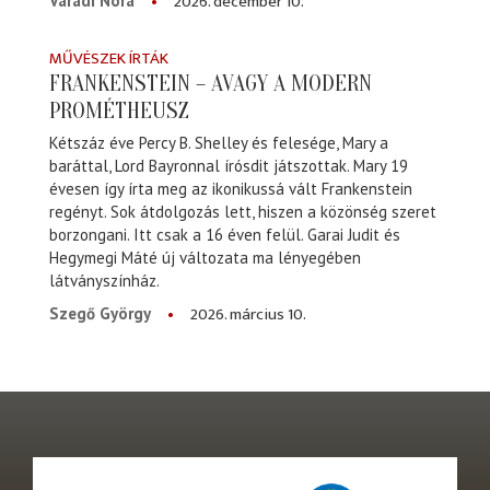
2026. december 10.
Váradi Nóra
MŰVÉSZEK ÍRTÁK
FRANKENSTEIN – AVAGY A MODERN
PROMÉTHEUSZ
Kétszáz éve Percy B. Shelley és felesége, Mary a
baráttal, Lord Bayronnal írósdit játszottak. Mary 19
évesen így írta meg az ikonikussá vált Frankenstein
regényt. Sok átdolgozás lett, hiszen a közönség szeret
borzongani. Itt csak a 16 éven felül. Garai Judit és
Hegymegi Máté új változata ma lényegében
látványszínház.
2026. március 10.
Szegő György