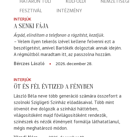
HATÁRON TÚLI
KÜLFÖLDI
NEMZETISÉGI
FESZTIVÁL
INTÉZMÉNY
INTERJÚK
A SENKI FÁJA
Árpád, elindítom a telefonon a rögzítést, kezdjük.
– Velem ilyen tekerős izével kellene felvenni ezt a
beszélgetést, amivel Bartókék dolgoztak annak idején.
A régmúltból maradtam itt, az passzolna hozzám.
2026. december 28.
Bérczes László
INTERJÚK
ÖT ÉS FÉL ÉVTIZED A FÉNYBEN
László Béla neve több generáció számára összeforrt a
szolnoki Szigligeti Színház előadásaival. Több mint
ötvenöt éve dolgozik a színházi háttérben,
világosítóként majd fővilágosítóként rendezők,
színészek és nézők élményeit formálja láthatatlanul,
mégis meghatározó módon.