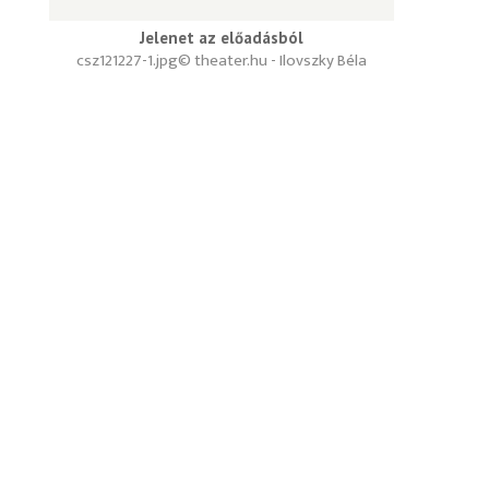
Jelenet az előadásból
csz121227-1.jpg
© theater.hu - Ilovszky Béla