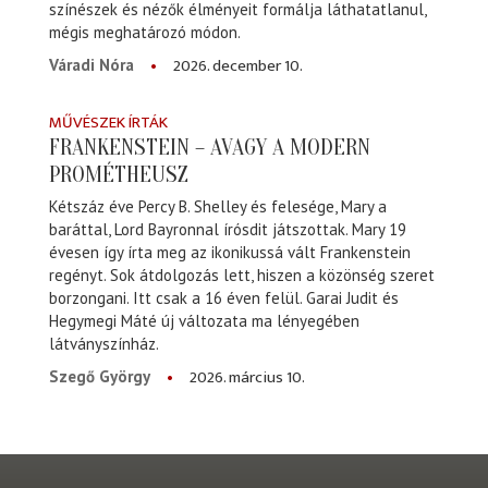
színészek és nézők élményeit formálja láthatatlanul,
mégis meghatározó módon.
2026. december 10.
Váradi Nóra
MŰVÉSZEK ÍRTÁK
FRANKENSTEIN – AVAGY A MODERN
PROMÉTHEUSZ
Kétszáz éve Percy B. Shelley és felesége, Mary a
baráttal, Lord Bayronnal írósdit játszottak. Mary 19
évesen így írta meg az ikonikussá vált Frankenstein
regényt. Sok átdolgozás lett, hiszen a közönség szeret
borzongani. Itt csak a 16 éven felül. Garai Judit és
Hegymegi Máté új változata ma lényegében
látványszínház.
2026. március 10.
Szegő György