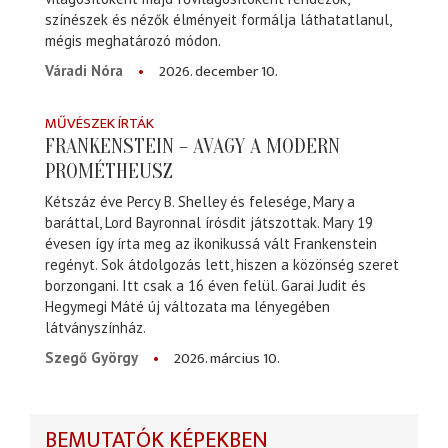
színészek és nézők élményeit formálja láthatatlanul,
mégis meghatározó módon.
2026. december 10.
Váradi Nóra
MŰVÉSZEK ÍRTÁK
FRANKENSTEIN – AVAGY A MODERN
PROMÉTHEUSZ
Kétszáz éve Percy B. Shelley és felesége, Mary a
baráttal, Lord Bayronnal írósdit játszottak. Mary 19
évesen így írta meg az ikonikussá vált Frankenstein
regényt. Sok átdolgozás lett, hiszen a közönség szeret
borzongani. Itt csak a 16 éven felül. Garai Judit és
Hegymegi Máté új változata ma lényegében
látványszínház.
2026. március 10.
Szegő György
BEMUTATÓK KÉPEKBEN