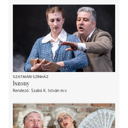
SZATMÁRI SZÍNHÁZ
Iszony
Rendező
Szabó K. István
m.v.