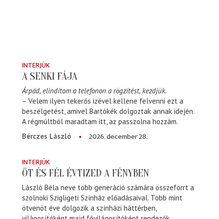
INTERJÚK
A SENKI FÁJA
Árpád, elindítom a telefonon a rögzítést, kezdjük.
– Velem ilyen tekerős izével kellene felvenni ezt a
beszélgetést, amivel Bartókék dolgoztak annak idején.
A régmúltból maradtam itt, az passzolna hozzám.
2026. december 28.
Bérczes László
INTERJÚK
ÖT ÉS FÉL ÉVTIZED A FÉNYBEN
László Béla neve több generáció számára összeforrt a
szolnoki Szigligeti Színház előadásaival. Több mint
ötvenöt éve dolgozik a színházi háttérben,
világosítóként majd fővilágosítóként rendezők,