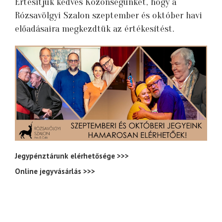
Értesítjük kedves Közönségünket, hogy a
Rózsavölgyi Szalon szeptember és október havi
előadásaira megkezdtük az értékesítést.
Jegypénztárunk elérhetősége
>>>
Online jegyvásárlás
>>>