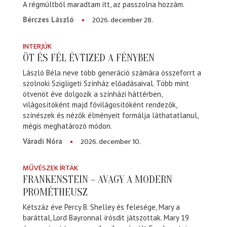
A régmúltból maradtam itt, az passzolna hozzám.
2026. december 28.
Bérczes László
INTERJÚK
ÖT ÉS FÉL ÉVTIZED A FÉNYBEN
László Béla neve több generáció számára összeforrt a
szolnoki Szigligeti Színház előadásaival. Több mint
ötvenöt éve dolgozik a színházi háttérben,
világosítóként majd fővilágosítóként rendezők,
színészek és nézők élményeit formálja láthatatlanul,
mégis meghatározó módon.
2026. december 10.
Váradi Nóra
MŰVÉSZEK ÍRTÁK
FRANKENSTEIN – AVAGY A MODERN
PROMÉTHEUSZ
Kétszáz éve Percy B. Shelley és felesége, Mary a
baráttal, Lord Bayronnal írósdit játszottak. Mary 19