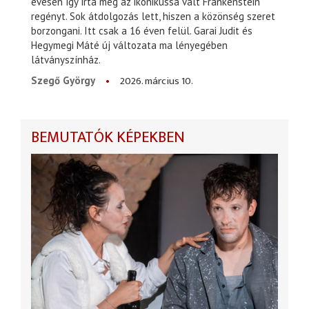
évesen így írta meg az ikonikussá vált Frankenstein
regényt. Sok átdolgozás lett, hiszen a közönség szeret
borzongani. Itt csak a 16 éven felül. Garai Judit és
Hegymegi Máté új változata ma lényegében
látványszínház.
2026. március 10.
Szegő György
BEMUTATÓK KÉPEKBEN