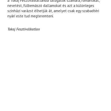
a Tokaj Fesztiválkatlanba látogatók számára, romantikát,
nevetést, fülbemászó dallamokat és azt a különleges
színházi varázst élhetjük át, amelyet csak egy szabadtéri
nyári este tud megteremteni.
Tokaj Fesztiválkatlan