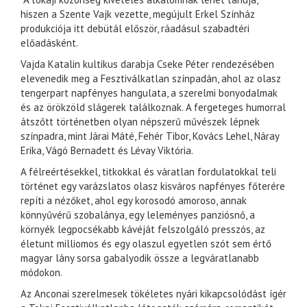
hiszen a Szente Vajk vezette, megújult Erkel Színház
produkciója itt debütál először, ráadásul szabadtéri
előadásként.
Vajda Katalin kultikus darabja Cseke Péter rendezésében
elevenedik meg a Fesztiválkatlan színpadán, ahol az olasz
tengerpart napfényes hangulata, a szerelmi bonyodalmak
és az örökzöld slágerek találkoznak. A fergeteges humorral
átszőtt történetben olyan népszerű művészek lépnek
színpadra, mint Járai Máté, Fehér Tibor, Kovács Lehel, Náray
Erika, Vágó Bernadett és Lévay Viktória.
A félreértésekkel, titkokkal és váratlan fordulatokkal teli
történet egy varázslatos olasz kisváros napfényes főterére
repíti a nézőket, ahol egy korosodó amoroso, annak
könnyűvérű szobalánya, egy leleményes panziósnő, a
környék legpocsékabb kávéját felszolgáló presszós, az
életunt milliomos és egy olaszul egyetlen szót sem értő
magyar lány sorsa gabalyodik össze a legváratlanabb
módokon.
Az Anconai szerelmesek tökéletes nyári kikapcsolódást ígér