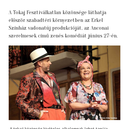
A Tokaj Fesztiválkatlan közönsége láthatja
először szabadtéri környezetben az Erkel
Színház vadonatúj produkcióját, az Anconai
szerelmesek című zenés komédiát június 27-én.
A tokaji közönség kivételes alkalomnak lehet tanúja,