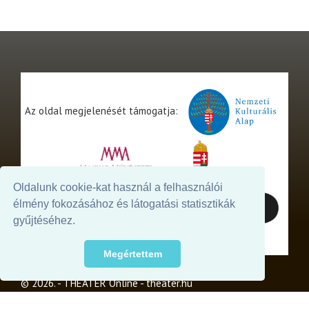
Az oldal megjelenését támogatja:
Oldalunk cookie-kat használ a felhasználói
élmény fokozásához és látogatási statisztikák
gyűjtéséhez.
Megértettem
© 2026. - THEATER Online -
theater.hu