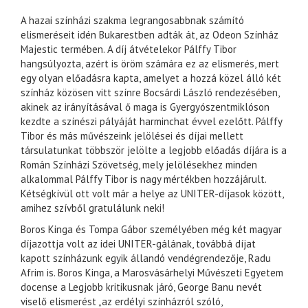
A hazai színházi szakma legrangosabbnak számító
elismeréseit idén Bukarestben adták át, az Odeon Színház
Majestic termében. A díj átvételekor Pálffy Tibor
hangsúlyozta, azért is öröm számára ez az elismerés, mert
egy olyan előadásra kapta, amelyet a hozzá közel álló két
színház közösen vitt színre Bocsárdi László rendezésében,
akinek az irányításával ő maga is Gyergyószentmiklóson
kezdte a színészi pályáját harminchat évvel ezelőtt. Pálffy
Tibor és más művészeink jelölései és díjai mellett
társulatunkat többször jelölte a legjobb előadás díjára is a
Román Színházi Szövetség, mely jelölésekhez minden
alkalommal Pálffy Tibor is nagy mértékben hozzájárult.
Kétségkívül ott volt már a helye az UNITER-díjasok között,
amihez szívből gratulálunk neki!
Boros Kinga és Tompa Gábor személyében még két magyar
díjazottja volt az idei UNITER-gálának, továbbá díjat
kapott színházunk egyik állandó vendégrendezője, Radu
Afrim is. Boros Kinga, a Marosvásárhelyi Művészeti Egyetem
docense a Legjobb kritikusnak járó, George Banu nevét
viselő elismerést „az erdélyi színházról szóló,