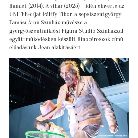
Hamlet (2014), A vihar (2025) – idén elnyerte az
UNITER-díjat Pálffy Tibor, a sepsiszentgyörgyi
Tamási Áron Színház művésze a
gyergyószentmiklósi Figura Stúdió Színházzal
együttműködésben készült Rinocéroszok című
előadásunk Jean alakításáért.