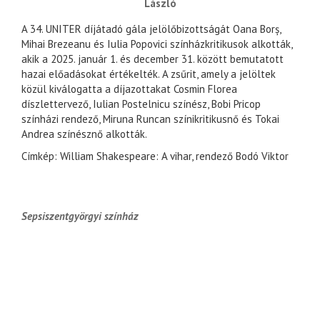
László
A 34. UNITER díjátadó gála jelölőbizottságát Oana Borș,
Mihai Brezeanu és Iulia Popovici színházkritikusok alkották,
akik a 2025. január 1. és december 31. között bemutatott
hazai előadásokat értékelték. A zsűrit, amely a jelöltek
közül kiválogatta a díjazottakat Cosmin Florea
díszlettervező, Iulian Postelnicu színész, Bobi Pricop
színházi rendező, Miruna Runcan színikritikusnő és Tokai
Andrea színésznő alkották.
Címkép: William Shakespeare: A vihar, rendező Bodó Viktor
Sepsiszentgyörgyi színház