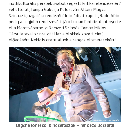
multikulturális perspektívából végzett kritikai elemzéseiért”
vehette át, Tompa Gábor, a Kolozsvári Állami Magyar
Színház igazgatója rendezői életműdíjat kapott, Radu Afrim
pedig a Legjobb rendezésért járó Lucian Pintilie-díjat nyerte
el a Marosvásárhelyi Nemzeti Színház Tompa Miklós
Társulatával színre vitt Ház a blokkok között című
előadásért. Nekik is gratulálunk a rangos elismerésekért!
Eugčne Ionesco: Rinocéroszok – rendező Bocsárdi