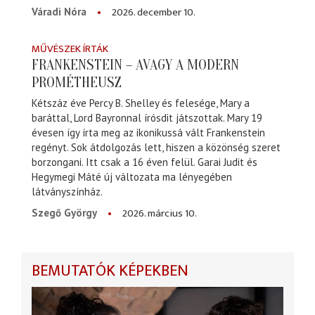
2026. december 10.
Váradi Nóra
MŰVÉSZEK ÍRTÁK
FRANKENSTEIN – AVAGY A MODERN
PROMÉTHEUSZ
Kétszáz éve Percy B. Shelley és felesége, Mary a
baráttal, Lord Bayronnal írósdit játszottak. Mary 19
évesen így írta meg az ikonikussá vált Frankenstein
regényt. Sok átdolgozás lett, hiszen a közönség szeret
borzongani. Itt csak a 16 éven felül. Garai Judit és
Hegymegi Máté új változata ma lényegében
látványszínház.
2026. március 10.
Szegő György
BEMUTATÓK KÉPEKBEN