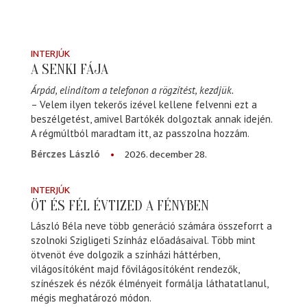
INTERJÚK
A SENKI FÁJA
Árpád, elindítom a telefonon a rögzítést, kezdjük.
– Velem ilyen tekerős izével kellene felvenni ezt a
beszélgetést, amivel Bartókék dolgoztak annak idején.
A régmúltból maradtam itt, az passzolna hozzám.
2026. december 28.
Bérczes László
INTERJÚK
ÖT ÉS FÉL ÉVTIZED A FÉNYBEN
László Béla neve több generáció számára összeforrt a
szolnoki Szigligeti Színház előadásaival. Több mint
ötvenöt éve dolgozik a színházi háttérben,
világosítóként majd fővilágosítóként rendezők,
színészek és nézők élményeit formálja láthatatlanul,
mégis meghatározó módon.