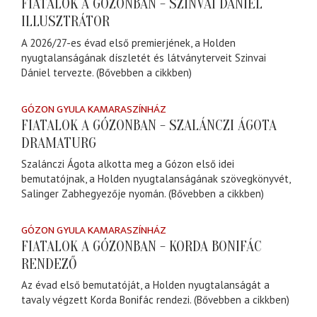
FIATALOK A GÓZONBAN - SZINVAI DÁNIEL
ILLUSZTRÁTOR
A 2026/27-es évad első premierjének, a Holden
nyugtalanságának díszletét és látványterveit Szinvai
Dániel tervezte. (Bővebben a cikkben)
GÓZON GYULA KAMARASZÍNHÁZ
FIATALOK A GÓZONBAN - SZALÁNCZI ÁGOTA
DRAMATURG
Szalánczi Ágota alkotta meg a Gózon első idei
bemutatójnak, a Holden nyugtalanságának szövegkönyvét,
Salinger Zabhegyezője nyomán. (Bővebben a cikkben)
GÓZON GYULA KAMARASZÍNHÁZ
FIATALOK A GÓZONBAN - KORDA BONIFÁC
RENDEZŐ
Az évad első bemutatóját, a Holden nyugtalanságát a
tavaly végzett Korda Bonifác rendezi. (Bővebben a cikkben)