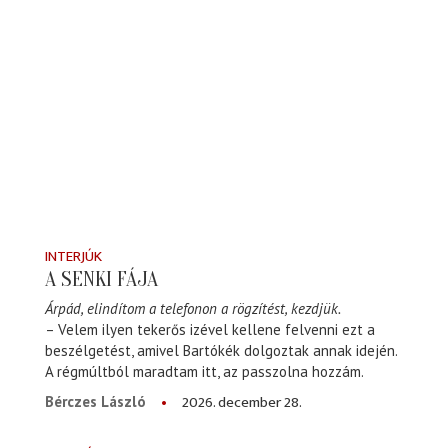
INTERJÚK
A SENKI FÁJA
Árpád, elindítom a telefonon a rögzítést, kezdjük.
– Velem ilyen tekerős izével kellene felvenni ezt a
beszélgetést, amivel Bartókék dolgoztak annak idején.
A régmúltból maradtam itt, az passzolna hozzám.
2026. december 28.
Bérczes László