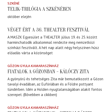
SZKÉNÉ
TELIK-TRILÓGIA A SZKÉNÉBEN
október elején
VÉGET ÉRT A 36. THEALTER FESZTIVÁL
A MASZK Egyesület a THEALTER július 19. és 25. között
harminchatodik alkalommal rendezte meg nemzetközi
színházi fesztivált. A hét nap alatt négy helyszínen húsz
előadás várta a közönséget
GÓZON GYULA KAMARASZÍNHÁZ
FIATALOK A GÓZONBAN - KÁLÓCZY ZITA
A gyönyörű és tehetséges Zita már bemutatkozott a Gózon
tavalyi évadában, az Eufóriában és a Földre pottyant
tündérben. Idén a Holden nyugtalanságában alakít fontos
szerepet. (Bővebben a cikkben)
GÓZON GYULA KAMARASZÍNHÁZ