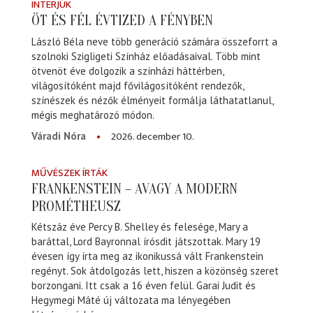
INTERJÚK
ÖT ÉS FÉL ÉVTIZED A FÉNYBEN
László Béla neve több generáció számára összeforrt a
szolnoki Szigligeti Színház előadásaival. Több mint
ötvenöt éve dolgozik a színházi háttérben,
világosítóként majd fővilágosítóként rendezők,
színészek és nézők élményeit formálja láthatatlanul,
mégis meghatározó módon.
2026. december 10.
Váradi Nóra
MŰVÉSZEK ÍRTÁK
FRANKENSTEIN – AVAGY A MODERN
PROMÉTHEUSZ
Kétszáz éve Percy B. Shelley és felesége, Mary a
baráttal, Lord Bayronnal írósdit játszottak. Mary 19
évesen így írta meg az ikonikussá vált Frankenstein
regényt. Sok átdolgozás lett, hiszen a közönség szeret
borzongani. Itt csak a 16 éven felül. Garai Judit és
Hegymegi Máté új változata ma lényegében