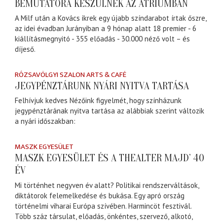
BEMUTATÓRA KÉSZÜLNEK AZ ÁTRIUMBAN
A Milf után a Kovács ikrek egy újabb színdarabot írtak őszre,
az idei évadban Jurányiban a 9 hónap alatt 18 premier - 6
kiállításmegnyitó - 355 előadás - 30.000 néző volt – és
díjeső.
RÓZSAVÖLGYI SZALON ARTS & CAFÉ
JEGYPÉNZTÁRUNK NYÁRI NYITVA TARTÁSA
Felhívjuk kedves Nézőink figyelmét, hogy színházunk
jegypénztárának nyitva tartása az alábbiak szerint változik
a nyári időszakban:
MASZK EGYESÜLET
MASZK EGYESÜLET ÉS A THEALTER MAJD’ 40
ÉV
Mi történhet negyven év alatt? Politikai rendszerváltások,
diktátorok felemelkedése és bukása. Egy apró ország
történelmi viharai Európa szívében. Harmincöt fesztivál.
Több száz társulat, előadás, önkéntes, szervező, alkotó,