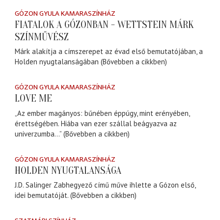
GÓZON GYULA KAMARASZÍNHÁZ
FIATALOK A GÓZONBAN - WETTSTEIN MÁRK
SZÍNMŰVÉSZ
Márk alakítja a címszerepet az évad első bemutatójában, a
Holden nyugtalanságában (Bővebben a cikkben)
GÓZON GYULA KAMARASZÍNHÁZ
LOVE ME
„Az ember magányos: bűnében éppúgy, mint erényében,
érettségében. Hiába van ezer szállal beágyazva az
univerzumba...” (Bővebben a cikkben)
GÓZON GYULA KAMARASZÍNHÁZ
HOLDEN NYUGTALANSÁGA
J.D. Salinger Zabhegyező című műve ihlette a Gózon első,
idei bemutatóját. (Bővebben a cikkben)