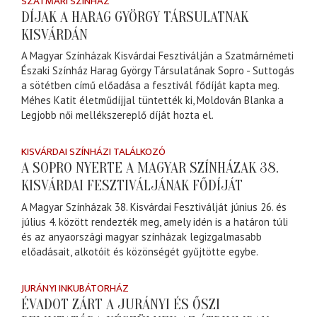
SZATMÁRI SZÍNHÁZ
DÍJAK A HARAG GYÖRGY TÁRSULATNAK
KISVÁRDÁN
A Magyar Színházak Kisvárdai Fesztiválján a Szatmárnémeti
Északi Színház Harag György Társulatának Sopro - Suttogás
a sötétben című előadása a fesztivál fődíját kapta meg.
Méhes Katit életműdíjjal tüntették ki, Moldován Blanka a
Legjobb női mellékszereplő díját hozta el.
KISVÁRDAI SZÍNHÁZI TALÁLKOZÓ
A SOPRO NYERTE A MAGYAR SZÍNHÁZAK 38.
KISVÁRDAI FESZTIVÁLJÁNAK FŐDÍJÁT
A Magyar Színházak 38. Kisvárdai Fesztiválját június 26. és
július 4. között rendezték meg, amely idén is a határon túli
és az anyaországi magyar színházak legizgalmasabb
előadásait, alkotóit és közönségét gyűjtötte egybe.
JURÁNYI INKUBÁTORHÁZ
ÉVADOT ZÁRT A JURÁNYI ÉS ŐSZI