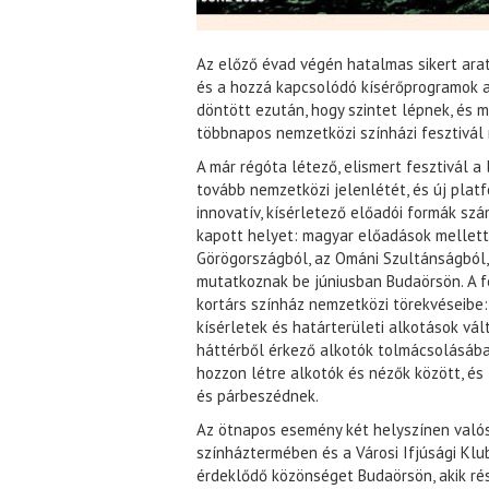
Az előző évad végén hatalmas sikert ara
és a hozzá kapcsolódó kísérőprogramok a 
döntött ezután, hogy szintet lépnek, és 
többnapos nemzetközi színházi fesztivá
A már régóta létező, elismert fesztivál a 
tovább nemzetközi jelenlétét, és új platf
innovatív, kísérletező előadói formák s
kapott helyet: magyar előadások mellett 
Görögországból, az Ománi Szultánságból,
mutatkoznak be júniusban Budaörsön. A f
kortárs színház nemzetközi törekvéseibe:
kísérletek és határterületi alkotások vá
háttérből érkező alkotók tolmácsolásában
hozzon létre alkotók és nézők között, és
és párbeszédnek.
Az ötnapos esemény két helyszínen valós
színháztermében és a Városi Ifjúsági Klu
érdeklődő közönséget Budaörsön, akik ré