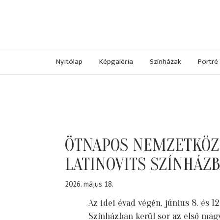
Nyitólap
Képgaléria
Színházak
Portré
ÖTNAPOS NEMZETKÖZI
LATINOVITS SZÍNHÁZ
2026. május 18.
Az idei évad végén, június 8. és 1
Színházban kerül sor az első ma