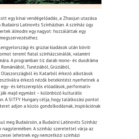
tott egy kínai vendégelőadás, a Zhaojun utazása
Budaörsi Latinovits Színházban. A színház úgy
mertek álmodni egy nagyot: hozzáláttak egy
l megszervezéséhez.
lengyelországi és grúziai kiadások után bővíti
ormot teremt fiatal színházcsinálók, valamint
zámára. A programban tíz darab mono- és duodráma
Romániából, Tunéziából, Grúziából,
 Olaszországból és Katarból érkező alkotások
esztiválra érkező nézők betekintést nyerhetnek a
 egy- és kétszereplős előadások, performatív
ltják majd egymást – különböző kulturális
. A SITFY Hungary célja, hogy találkozási pontot
 teret adjon a közös gondolkodásnak, inspirációnak
ul meg Budaörsön, a Budaörsi Latinovits Színház
b nagytermében. A színház szeretettel várja az
szesei lehetnek egy nemzetközi színházi