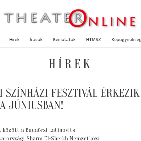
Hírek
Írások
Bemutatók
HTMSZ
Képügynöksé
HÍREK
 SZÍNHÁZI FESZTIVÁL ÉRKEZIK
BA JÚNIUSBAN!
2. között a Budaörsi Latinovits
gyarországi Sharm El-Sheikh Nemzetközi