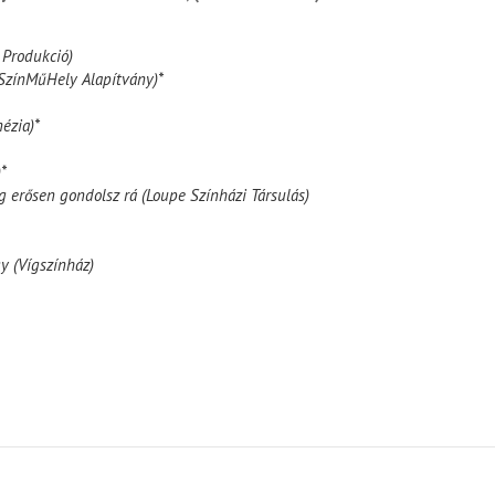
 Produkció)
zínMűHely Alapítvány)*
ézia)*
*
 erősen gondolsz rá (Loupe Színházi Társulás)
y (Vígszínház)