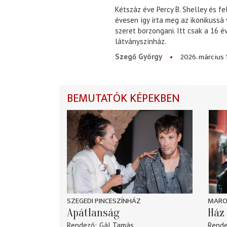
Kétszáz éve Percy B. Shelley és fe
évesen így írta meg az ikonikussá
szeret borzongani. Itt csak a 16 
látványszínház.
2026. március 
Szegő György
BEMUTATÓK KÉPEKBEN
SZEGEDI PINCESZÍNHÁZ
MARO
Apátlanság
Ház 
Rendező
Gál Tamás
Rend