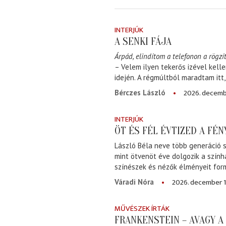
INTERJÚK
A SENKI FÁJA
Árpád, elindítom a telefonon a rögzít
– Velem ilyen tekerős izével kell
idején. A régmúltból maradtam itt
2026. decemb
Bérczes László
INTERJÚK
ÖT ÉS FÉL ÉVTIZED A FÉ
László Béla neve több generáció s
mint ötvenöt éve dolgozik a szính
színészek és nézők élményeit for
2026. december 1
Váradi Nóra
MŰVÉSZEK ÍRTÁK
FRANKENSTEIN – AVAGY 