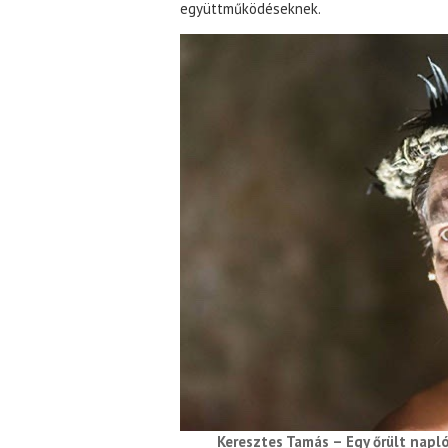
együttműködéseknek.
Keresztes Tamás – Egy őrült napló