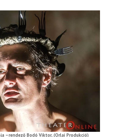
ja –rendező Bodó Viktor, (Orlai Produkció)