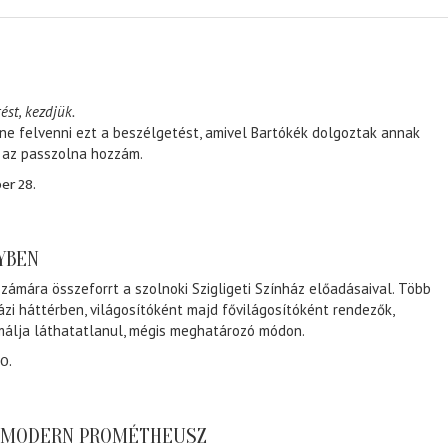
ést, kezdjük.
ene felvenni ezt a beszélgetést, amivel Bartókék dolgoztak annak
, az passzolna hozzám.
er 28.
NYBEN
zámára összeforrt a szolnoki Szigligeti Színház előadásaival. Több
ázi háttérben, világosítóként majd fővilágosítóként rendezők,
málja láthatatlanul, mégis meghatározó módon.
0.
A MODERN PROMÉTHEUSZ