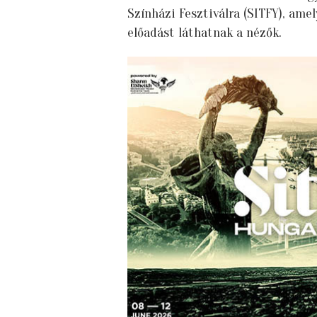
Színházi Fesztiválra (SITFY), ame
előadást láthatnak a nézők.