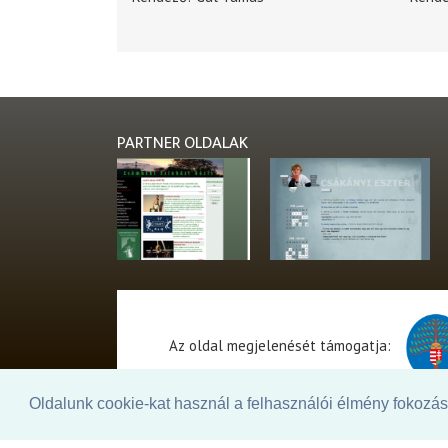
PARTNER OLDALAK
Az oldal megjelenését támogatja:
Oldalunk cookie-kat használ a felhasználói élmény fokozásá
© 2026. - THEATER Online -
theater.hu