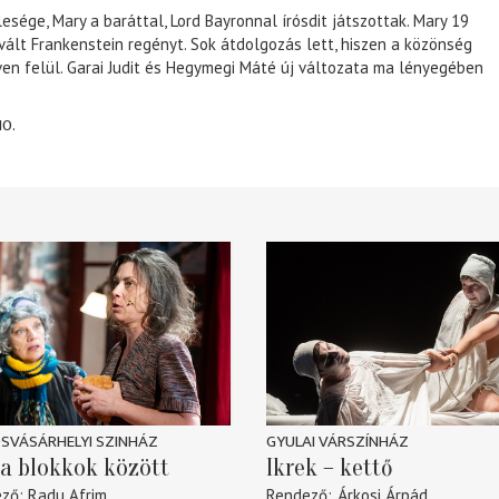
lesége, Mary a baráttal, Lord Bayronnal írósdit játszottak. Mary 19
 vált Frankenstein regényt. Sok átdolgozás lett, hiszen a közönség
éven felül. Garai Judit és Hegymegi Máté új változata ma lényegében
10.
SVÁSÁRHELYI SZINHÁZ
GYULAI VÁRSZÍNHÁZ
a blokkok között
Ikrek – kettő
ező
Radu Afrim
Rendező
Árkosi Árpád