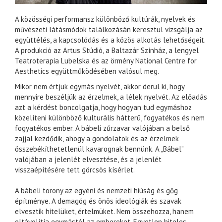
A közösségi performansz különböző kultúrák, nyelvek és
művészeti látásmódok találkozásán keresztül vizsgálja az
együttélés, a kapcsolódás és a közös alkotás lehetőségeit.
A produkció az Artus Stúdió, a Baltazár Színház, a lengyel
Teatroterapia Lubelska és az örmény National Centre for
Aesthetics együttműködésében valósul meg.
Mikor nem értjük egymás nyelvét, akkor derül ki, hogy
mennyire beszéljük az érzelmek, a lélek nyelvét. Az előadás
azt a kérdést boncolgatja, hogy hogyan tud egymáshoz
közelíteni különböző kulturális hátterű, fogyatékos és nem
fogyatékos ember. A bábeli zűrzavar valójában a belső
zajjal kezdődik, ahogy a gondolatok és az érzelmek
összebékíthetetlenül kavarognak bennünk. A „Bábel”
valójában a jelenlét elvesztése, és a jelenlét
visszaépítésére tett görcsös kísérlet.
A bábeli torony az egyéni és nemzeti hiúság és gőg
építménye. A demagóg és önös ideológiák és szavak
elvesztik hitelüket, értelmüket. Nem összehozza, hanem
eltávolítja egymástól az embereket. Egyetlen hiteles