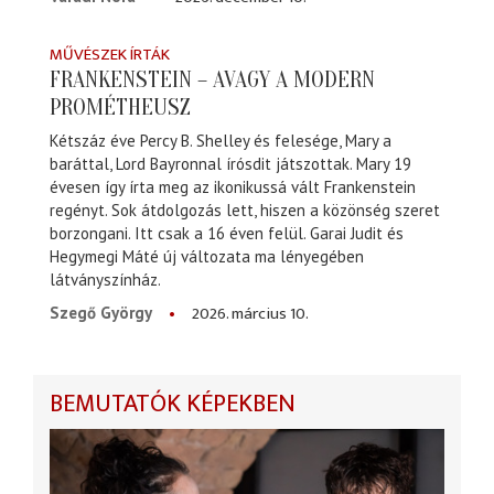
MŰVÉSZEK ÍRTÁK
FRANKENSTEIN – AVAGY A MODERN
PROMÉTHEUSZ
Kétszáz éve Percy B. Shelley és felesége, Mary a
baráttal, Lord Bayronnal írósdit játszottak. Mary 19
évesen így írta meg az ikonikussá vált Frankenstein
regényt. Sok átdolgozás lett, hiszen a közönség szeret
borzongani. Itt csak a 16 éven felül. Garai Judit és
Hegymegi Máté új változata ma lényegében
látványszínház.
2026. március 10.
Szegő György
BEMUTATÓK KÉPEKBEN