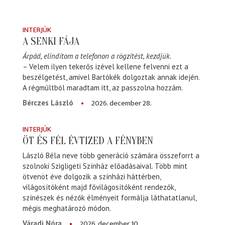
INTERJÚK
A SENKI FÁJA
Árpád, elindítom a telefonon a rögzítést, kezdjük.
– Velem ilyen tekerős izével kellene felvenni ezt a
beszélgetést, amivel Bartókék dolgoztak annak idején.
A régmúltból maradtam itt, az passzolna hozzám.
2026. december 28.
Bérczes László
INTERJÚK
ÖT ÉS FÉL ÉVTIZED A FÉNYBEN
László Béla neve több generáció számára összeforrt a
szolnoki Szigligeti Színház előadásaival. Több mint
ötvenöt éve dolgozik a színházi háttérben,
világosítóként majd fővilágosítóként rendezők,
színészek és nézők élményeit formálja láthatatlanul,
mégis meghatározó módon.
2026. december 10.
Váradi Nóra