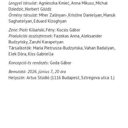
Lengyel társulat:
Agnieszka Kmieć, Anna Mikusz, Michał
Dziedzic, Norbert Góźdż
Örmény társulat:
Mher Zalinyan-, Kristine Danielyan, Manuk
Saghatelyan, Eduard Kizoghyan
Zene:
Piotr Kiliański, Fény: Kocsis Gábor
Produkciós asszisztensek:
Fazekas Anna, Aleksander
Budzyńsky, Zaruhi Karapetyan
Társalkotók: Maria Pietrusza-Budzyńska, Vahan Badalyan,
Elek Dóra, Kiss Gabriella
Koncepció és rendezés:
Goda Gábor
Bemutató: 2026. június 7., 20 óra
Helyszín: Artus Stúdió (1116 Budapest, Sztregova utca 1.)