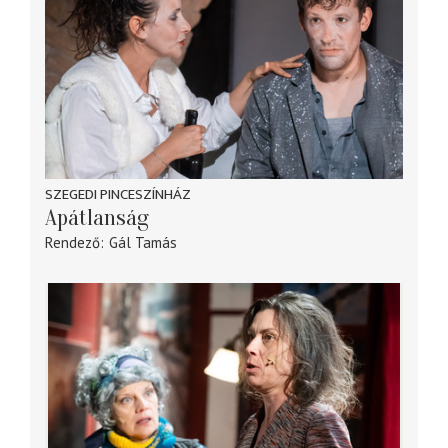
SZEGEDI PINCESZÍNHÁZ
Apátlanság
Rendező
Gál Tamás