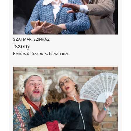
SZATMÁRI SZÍNHÁZ
Iszony
Rendező
Szabó K. István
m.v.