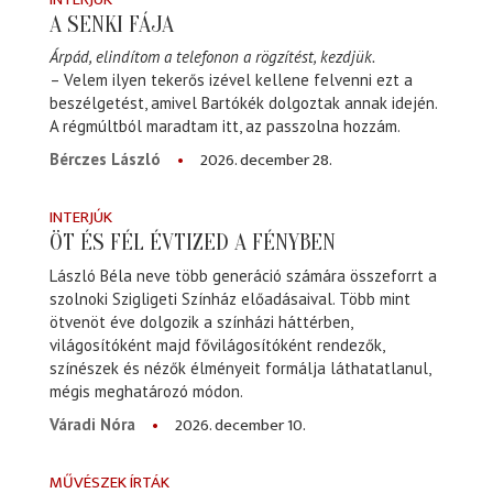
A SENKI FÁJA
Árpád, elindítom a telefonon a rögzítést, kezdjük.
– Velem ilyen tekerős izével kellene felvenni ezt a
beszélgetést, amivel Bartókék dolgoztak annak idején.
A régmúltból maradtam itt, az passzolna hozzám.
2026. december 28.
Bérczes László
INTERJÚK
ÖT ÉS FÉL ÉVTIZED A FÉNYBEN
László Béla neve több generáció számára összeforrt a
szolnoki Szigligeti Színház előadásaival. Több mint
ötvenöt éve dolgozik a színházi háttérben,
világosítóként majd fővilágosítóként rendezők,
színészek és nézők élményeit formálja láthatatlanul,
mégis meghatározó módon.
2026. december 10.
Váradi Nóra
MŰVÉSZEK ÍRTÁK