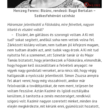
Herczeg Ferenc: Bizánc, rendező: Bagó Bertalan –
Székesfehérvári színház
Háromszor jelentkeztél a Főiskolára, mire felvettek, nagyon
kitartó és elszánt voltál?
–
Elszánt, ám gátlásos és szorongó voltam. A Ki mit
tud? sokat segített, anélkül soha nem vettek volna fel.
Zárkózott kislány voltam, nem tudtam jól kifejezni magam,
nem tudtam átadni azt, amit tudok vagy érzek. A Ki mit tud
nyitotta fel a szememet, ott Szinetár tanár úr és Major
Tamás bíztatott, hogy jelentkezzek a Főiskolára, elmondták,
hogy hogyan kell összeállítani a felvételi anyagot: ne
vigyek nagy gondolati verseket, arra nincs idő, hogy végig
hallgassák a nyolcszáz jelentkezőt. Simon Zsuzsa annyira
fel akart venni, hogy még visszahívott, amikor már
felolvasták a továbbjutókat, de nem ment, teljesen be
voltam feszülve. Aztán Kazimír és Iglódi osztályába
kerültem, ő tanította a zenés mesterséget, rendkívül
szigorú volt. Kazimír nagyon szeretett minket, minden óra
elején megkérdezte, mit kérünk enni, gyümölcsöt hozatott,