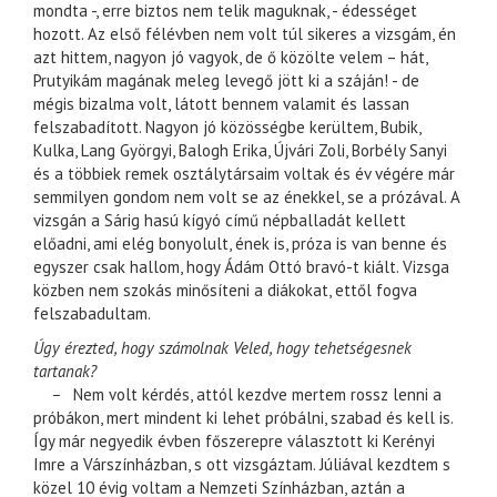
mondta -, erre biztos nem telik maguknak, - édességet
hozott. Az első félévben nem volt túl sikeres a vizsgám, én
azt hittem, nagyon jó vagyok, de ő közölte velem – hát,
Prutyikám magának meleg levegő jött ki a száján! - de
mégis bizalma volt, látott bennem valamit és lassan
felszabadított. Nagyon jó közösségbe kerültem, Bubik,
Kulka, Lang Györgyi, Balogh Erika, Újvári Zoli, Borbély Sanyi
és a többiek remek osztálytársaim voltak és év végére már
semmilyen gondom nem volt se az énekkel, se a prózával. A
vizsgán a Sárig hasú kígyó című népballadát kellett
előadni, ami elég bonyolult, ének is, próza is van benne és
egyszer csak hallom, hogy Ádám Ottó bravó-t kiált. Vizsga
közben nem szokás minősíteni a diákokat, ettől fogva
felszabadultam.
Úgy érezted, hogy számolnak Veled, hogy tehetségesnek
tartanak?
–
Nem volt kérdés, attól kezdve mertem rossz lenni a
próbákon, mert mindent ki lehet próbálni, szabad és kell is.
Így már negyedik évben főszerepre választott ki Kerényi
Imre a Várszínházban, s ott vizsgáztam. Júliával kezdtem s
közel 10 évig voltam a Nemzeti Színházban, aztán a