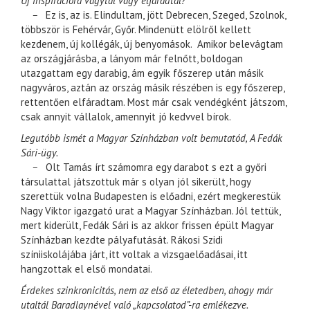
Új inspirációra vágytál vagy elfáradtál?
–
Ez is, az is. Elindultam, jött Debrecen, Szeged, Szolnok,
többször is Fehérvár, Győr. Mindenütt elölről kellett
kezdenem, új kollégák, új benyomások. Amikor belevágtam
az országjárásba, a lányom már felnőtt, boldogan
utazgattam egy darabig, ám egyik főszerep után másik
nagyváros, aztán az ország másik részében is egy főszerep,
rettentően elfáradtam. Most már csak vendégként játszom,
csak annyit vállalok, amennyit jó kedvvel bírok.
Legutóbb ismét a Magyar Színházban volt bemutatód, A Fedák
Sári-ügy.
–
Olt Tamás írt számomra egy darabot s ezt a győri
társulattal játszottuk már s olyan jól sikerült, hogy
szerettük volna Budapesten is előadni, ezért megkerestük
Nagy Viktor igazgató urat a Magyar Színházban. Jól tettük,
mert kiderült, Fedák Sári is az akkor frissen épült Magyar
Színházban kezdte pályafutását. Rákosi Szidi
színiiskolájába járt, itt voltak a vizsgaelőadásai, itt
hangzottak el első mondatai.
Érdekes szinkronicitás, nem az első az életedben, ahogy már
utaltál Baradlaynével való „kapcsolatod”-ra emlékezve.