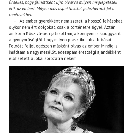
Érdekes, hogy felnőttként újra olvasva milyen meglepetések
érik az embert. Milyen más aspektusokat fedezhetünk fel a
regényekben.
–
Az ember gyerekként nem szereti a hosszú leírásokat,
olykor nem ért dolgokat, csak a történetre figyel. Aztán
amikor a Kőszívű-ben játszottam, a könnyem is kibuggyant
a gyönyörűségtől, hogy milyen plasztikusak a leírásai.
Felnőtt fejjel egészen másként olvas az ember. Mindig is
imádtam a nagy mesélőt, édesapám érettségi ajándékként
előfizetett a Jókai sorozatra nekem.