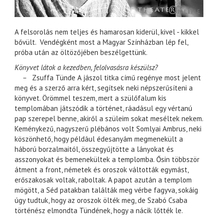
A felsorolás nem teljes és hamarosan kiderül, kivel - kikkel
bővült. Vendégként most a Magyar Színházban lép fel,
próba után az öltözőjében beszélgettünk.
Könyvet látok a kezedben, felolvasásra készülsz?
–
Zsuffa Tünde A jászol titka című regénye most jelent
meg és a szerző arra kért, segítsek neki népszerűsíteni a
könyvet. Örömmel teszem, mert a szülőfalum kis
templomában játszódik a történet, ráadásul egy vértanú
pap szerepel benne, akiről a szüleim sokat meséltek nekem.
Keménykezű, nagyszerű plébános volt Somlyai Ambrus, neki
köszönhető, hogy például édesanyám megmenekült a
háború borzalmaitól, összegyűjtötte a lányokat és
asszonyokat és bemenekültek a templomba. Ősin többször
átment a front, németek és oroszok váltották egymást,
erőszakosak voltak, raboltak. A papot azután a templom
mögött, a Séd patakban találták meg vérbe fagyva, sokáig
úgy tudtuk, hogy az oroszok ölték meg, de Szabó Csaba
történész elmondta Tündének, hogy a nácik lőtték le.