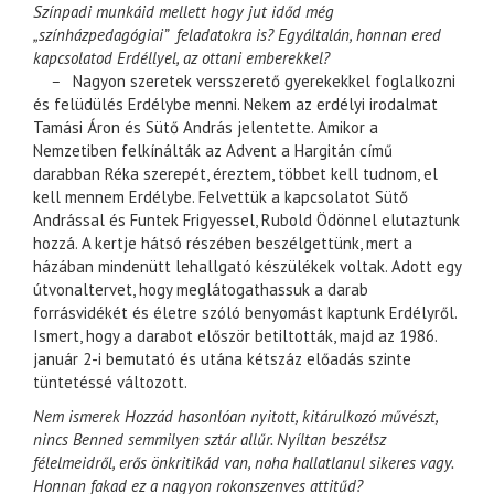
Színpadi munkáid mellett hogy jut időd még
„színházpedagógiai” feladatokra is? Egyáltalán, honnan ered
kapcsolatod Erdéllyel, az ottani emberekkel?
–
Nagyon szeretek versszerető gyerekekkel foglalkozni
és felüdülés Erdélybe menni. Nekem az erdélyi irodalmat
Tamási Áron és Sütő András jelentette. Amikor a
Nemzetiben felkínálták az Advent a Hargitán című
darabban Réka szerepét, éreztem, többet kell tudnom, el
kell mennem Erdélybe. Felvettük a kapcsolatot Sütő
Andrással és Funtek Frigyessel, Rubold Ödönnel elutaztunk
hozzá. A kertje hátsó részében beszélgettünk, mert a
házában mindenütt lehallgató készülékek voltak. Adott egy
útvonaltervet, hogy meglátogathassuk a darab
forrásvidékét és életre szóló benyomást kaptunk Erdélyről.
Ismert, hogy a darabot először betiltották, majd az 1986.
január 2-i bemutató és utána kétszáz előadás szinte
tüntetéssé változott.
Nem ismerek Hozzád hasonlóan nyitott, kitárulkozó művészt,
nincs Benned semmilyen sztár allűr. Nyíltan beszélsz
félelmeidről, erős önkritikád van, noha hallatlanul sikeres vagy.
Honnan fakad ez a nagyon rokonszenves attitűd?