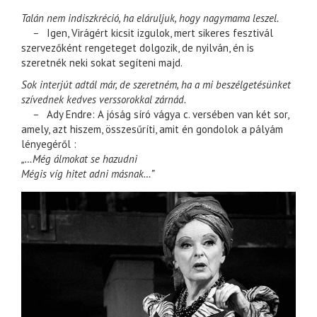
Talán nem indiszkréció, ha eláruljuk, hogy nagymama leszel.
–
Igen, Virágért kicsit izgulok, mert sikeres fesztivál
szervezőként rengeteget dolgozik, de nyilván, én is
szeretnék neki sokat segíteni majd.
Sok interjút adtál már, de szeretném, ha a mi beszélgetésünket
szívednek kedves verssorokkal zárnád.
–
Ady Endre: A jóság síró vágya c. versében van két sor,
amely, azt hiszem, összesűríti, amit én gondolok a pályám
lényegéről :
„…Még álmokat se hazudni
Mégis víg hitet adni másnak…”