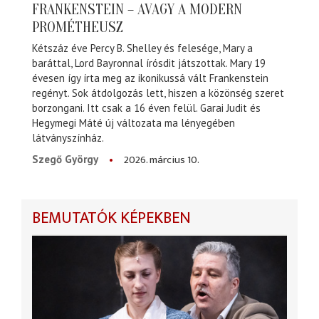
FRANKENSTEIN – AVAGY A MODERN
PROMÉTHEUSZ
Kétszáz éve Percy B. Shelley és felesége, Mary a
baráttal, Lord Bayronnal írósdit játszottak. Mary 19
évesen így írta meg az ikonikussá vált Frankenstein
regényt. Sok átdolgozás lett, hiszen a közönség szeret
borzongani. Itt csak a 16 éven felül. Garai Judit és
Hegymegi Máté új változata ma lényegében
látványszínház.
2026. március 10.
Szegő György
BEMUTATÓK KÉPEKBEN