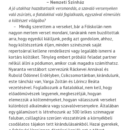
– Nemzeti Színház
A jó utakhoz hozzátartozik versmondás, a szavaló versenyeken
való zsűrizés, a fiatalokkal való foglalkozás, egyszóval elmerülés
a költészet világába?
–
Mindig szerettem a verseket, bár a Főiskolán nem
nagyon mertem verset mondani, tanáraink nem buzdítottak
arra, hogy egyedül kiálljunk, pedig azt gondolom, ahhoz,
hogy költészetünk éljen, minden színésznek saját
repertoárral kellene rendelkezni vagy legalább ismerni a
kortárs költőket. Tényleg embert próbáló feladat partner
nélkül állni a pódiumon, amikor csak magadra számíthatsz.
Nyaranta verstábort szervezünk Ráckevei Annával és
Rubold Ödönnel Erdélyben, Csíkcsomortánban, kirándulunk,
este táncház van, Varga Zoltán és Lőrincz Beáta
vezetésével. Foglalkozunk a fiatalokkal, nem kell, hogy
előadóművészek legyenek, megbeszéljük, hogyan
elemezzük a költeményeket, hogyan válasszunk verseket
különböző alkalmakra vagy szavalóversenyekre. Általában
egy gálaműsort is létrehozunk az 500 lelkes színmagyar
faluban, csillagtúra szerűen visszatérünk a környékbeli
csodálatos tájakon tett kirándulásainkból. Hazai gyerekek,