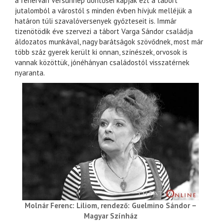
a fehérvári Versünnep döntősei kapják ezt a tábort
jutalomból a várostól s minden évben hívjuk melléjük a
határon túli szavalóversenyek győzteseit is. Immár
tizenötödik éve szervezi a tábort Varga Sándor családja
áldozatos munkával, nagy barátságok szövődnek, most már
több száz gyerek került ki onnan, színészek, orvosok is
vannak közöttük, jónéhányan családostól visszatérnek
nyaranta.
Molnár Ferenc: Liliom, rendező: Guelmino Sándor –
Magyar Színház