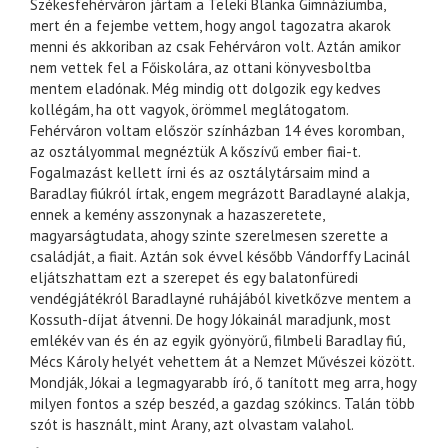
Székesfehérváron jártam a Teleki Blanka Gimnáziumba,
mert én a fejembe vettem, hogy angol tagozatra akarok
menni és akkoriban az csak Fehérváron volt. Aztán amikor
nem vettek fel a Főiskolára, az ottani könyvesboltba
mentem eladónak. Még mindig ott dolgozik egy kedves
kollégám, ha ott vagyok, örömmel meglátogatom.
Fehérváron voltam először színházban 14 éves koromban,
az osztályommal megnéztük A kőszívű ember fiai-t.
Fogalmazást kellett írni és az osztálytársaim mind a
Baradlay fiúkról írtak, engem megrázott Baradlayné alakja,
ennek a kemény asszonynak a hazaszeretete,
magyarságtudata, ahogy szinte szerelmesen szerette a
családját, a fiait. Aztán sok évvel később Vándorffy Lacinál
eljátszhattam ezt a szerepet és egy balatonfüredi
vendégjátékról Baradlayné ruhájából kivetkőzve mentem a
Kossuth-díjat átvenni. De hogy Jókainál maradjunk, most
emlékév van és én az egyik gyönyörű, filmbeli Baradlay fiú,
Mécs Károly helyét vehettem át a Nemzet Művészei között.
Mondják, Jókai a legmagyarabb író, ő tanított meg arra, hogy
milyen fontos a szép beszéd, a gazdag szókincs. Talán több
szót is használt, mint Arany, azt olvastam valahol.