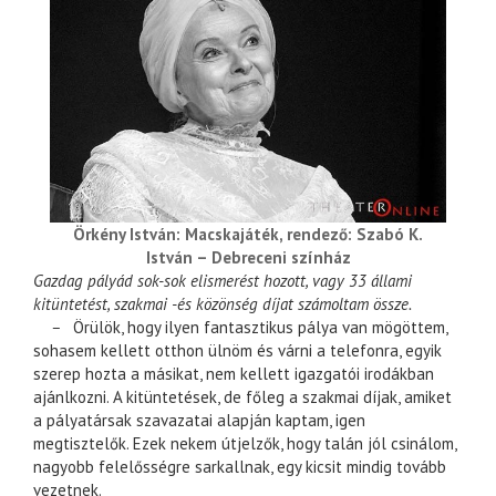
Örkény István: Macskajáték, rendező: Szabó K.
István – Debreceni színház
Gazdag pályád sok-sok elismerést hozott, vagy 33 állami
kitüntetést, szakmai -és közönség díjat számoltam össze.
–
Örülök, hogy ilyen fantasztikus pálya van mögöttem,
sohasem kellett otthon ülnöm és várni a telefonra, egyik
szerep hozta a másikat, nem kellett igazgatói irodákban
ajánlkozni. A kitüntetések, de főleg a szakmai díjak, amiket
a pályatársak szavazatai alapján kaptam, igen
megtisztelők. Ezek nekem útjelzők, hogy talán jól csinálom,
nagyobb felelősségre sarkallnak, egy kicsit mindig tovább
vezetnek.