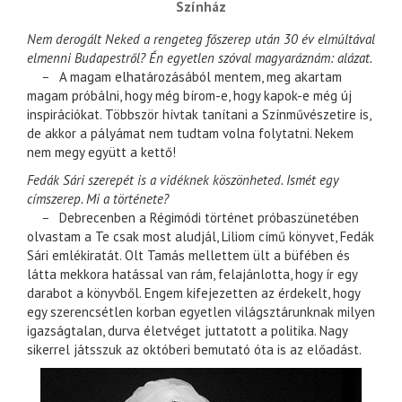
Színház
Nem derogált Neked a rengeteg főszerep után 30 év elmúltával
elmenni Budapestről? Én egyetlen szóval magyaráznám: alázat.
–
A magam elhatározásából mentem, meg akartam
magam próbálni, hogy még bírom-e, hogy kapok-e még új
inspirációkat. Többször hívtak tanítani a Színművészetire is,
de akkor a pályámat nem tudtam volna folytatni. Nekem
nem megy együtt a kettő!
Fedák Sári szerepét is a vidéknek köszönheted. Ismét egy
címszerep. Mi a története?
–
Debrecenben a Régimódi történet próbaszünetében
olvastam a Te csak most aludjál, Liliom című könyvet, Fedák
Sári emlékiratát. Olt Tamás mellettem ült a büfében és
látta mekkora hatással van rám, felajánlotta, hogy ír egy
darabot a könyvből. Engem kifejezetten az érdekelt, hogy
egy szerencsétlen korban egyetlen világsztárunknak milyen
igazságtalan, durva életvéget juttatott a politika. Nagy
sikerrel játsszuk az októberi bemutató óta is az előadást.