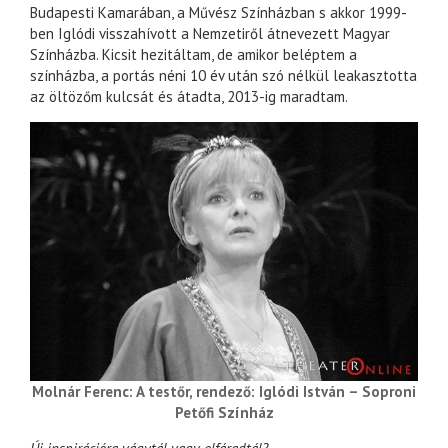
Budapesti Kamarában, a Művész Színházban s akkor 1999-
ben Iglódi visszahívott a Nemzetiről átnevezett Magyar
Színházba. Kicsit hezitáltam, de amikor beléptem a
színházba, a portás néni 10 év után szó nélkül leakasztotta
az öltözőm kulcsát és átadta, 2013-ig maradtam.
Molnár Ferenc: A testőr, rendező: Iglódi István – Soproni
Petőfi Színház