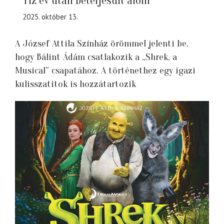
Tíz év után beteljesült álom
2025. október 13.
A József Attila Színház örömmel jelenti be,
hogy Bálint Ádám csatlakozik a „Shrek, a
Musical” csapatához. A történethez egy igazi
kulisszatitok is hozzátartozik