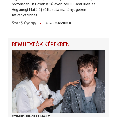
borzongani. Itt csak a 16 éven felül. Garai Judit és
Hegymegi Máté új változata ma lényegében
látványszínház.
2026. március 10.
Szegő György
BEMUTATÓK KÉPEKBEN
SZEGEDI PINCESZÍNHÁZ