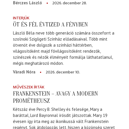
2026. december 28.
Bérczes László
INTERJÚK
ÖT ÉS FÉL ÉVTIZED A FÉNYBEN
László Béla neve több generáció számára összeforrt a
szolnoki Szigligeti Színház előadásaival. Több mint
ötvenöt éve dolgozik a színházi háttérben,
világosítóként majd fővilágosítóként rendezők,
színészek és nézők élményeit formálja láthatatlanul,
mégis meghatározó módon.
2026. december 10.
Váradi Nóra
MŰVÉSZEK ÍRTÁK
FRANKENSTEIN – AVAGY A MODERN
PROMÉTHEUSZ
Kétszáz éve Percy B. Shelley és felesége, Mary a
baráttal, Lord Bayronnal írósdit játszottak. Mary 19
évesen így írta meg az ikonikussá vált Frankenstein
regényt. Sok átdolgozás lett, hiszen a közönség szeret