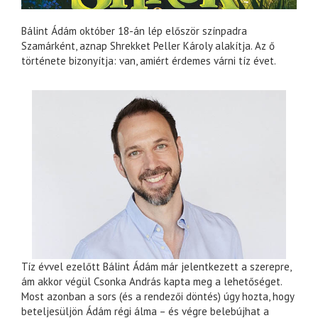
Bálint Ádám október 18-án lép először színpadra
Szamárként, aznap Shrekket Peller Károly alakítja. Az ő
története bizonyítja: van, amiért érdemes várni tíz évet.
Tíz évvel ezelőtt Bálint Ádám már jelentkezett a szerepre,
ám akkor végül Csonka András kapta meg a lehetőséget.
Most azonban a sors (és a rendezői döntés) úgy hozta, hogy
beteljesüljön Ádám régi álma – és végre belebújhat a