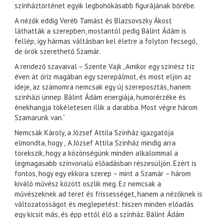
színháztörténet egyik legbohókásabb figurájának bőrébe.
A nézők eddig Veréb Tamást és Blazsovszky Ákost
láthatták a szerepben, mostantól pedig Bálint Ádám is
fellép, így hármas váltásban kel életre a folyton fecsegő,
de örök szerethető Szamár.
A rendező szavaival – Szente Vajk „Amikor egy színész tíz
éven át őriz magában egy szerepálmot, és most eljön az
ideje, az számomra nemcsak egy új szereposztás, hanem
színházi ünnep. Bálint Ádám energiája, humorérzéke és
énekhangja tökéletesen illik a darabba. Most végre három
Szamarunk van.”
Nemcsák Károly, a József Attila Színház igazgatója
elmondta, hogy „ A József Attila Színház mindig arra
törekszik, hogy a közönségünk minden alkalommal a
legmagasabb színvonalú előadásban részesüljön. Ezért is
fontos, hogy egy ekkora szerep – mint a Szamár – három
kiváló művész között oszlik meg. Ez nemcsak a
művészeknek ad teret és frissességet, hanem a nézőknek is
változatosságot és meglepetést: hiszen minden előadás
egy kicsit más, és épp ettől élő a színház. Bálint Ádám