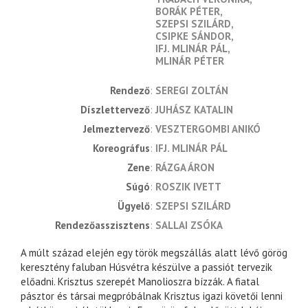
BORÁK PÉTER
SZEPSI SZILÁRD
CSIPKE SÁNDOR
IFJ. MLINÁR PÁL
MLINÁR PÉTER
rendező
SEREGI ZOLTÁN
díszlettervező
JUHÁSZ KATALIN
jelmeztervező
VESZTERGOMBI ANIKÓ
koreográfus
IFJ. MLINÁR PÁL
zene
RÁZGA ÁRON
súgó
ROSZIK IVETT
ügyelő
SZEPSI SZILÁRD
rendezőasszisztens
SALLAI ZSÓKA
A múlt század elején egy török megszállás alatt lévő görög
keresztény faluban Húsvétra készülve a passiót tervezik
előadni. Krisztus szerepét Manolioszra bízzák. A fiatal
pásztor és társai megpróbálnak Krisztus igazi követői lenni