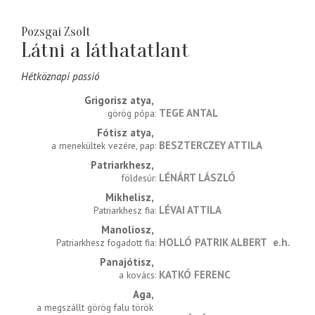
Pozsgai Zsolt
Látni a láthatatlant
Hétköznapi passió
Grigorisz atya
TEGE ANTAL
görög pópa
Fótisz atya
BESZTERCZEY ATTILA
a menekültek vezére, pap
Patriarkhesz
LÉNÁRT LÁSZLÓ
földesúr
Mikhelisz
LÉVAI ATTILA
Patriarkhesz fia
Manoliosz
HOLLÓ PATRIK ALBERT
e.h.
Patriarkhesz fogadott fia
Panajótisz
KATKÓ FERENC
a kovács
Aga
a megszállt görög falu török 