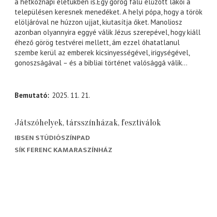
a hétköznapi életükben is.Egy görög falu elűzött lakói a
településen keresnek menedéket. A helyi pópa, hogy a török
elöljáróval ne húzzon ujjat, kiutasítja őket. Manoliosz
azonban olyannyira eggyé válik Jézus szerepével, hogy kiáll
éhező görög testvérei mellett, ám ezzel óhatatlanul
szembe kerül az emberek kicsinyességével, irigységével,
gonoszságával – és a bibliai történet valósággá válik…
Bemutató
2025. 11. 21.
Játszóhelyek, társszínházak, fesztiválok
IBSEN STÚDIÓSZÍNPAD
SÍK FERENC KAMARASZÍNHÁZ