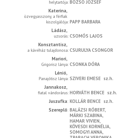
BOZSÓ JÓZSEF
helytartója
Katerina
özvegyasszony, a férfiak 
PAPP BARBARA
kiszolgálója
Ládász
CSOMÓS LAJOS
uzsorás
Konsztantisz
CSURULYA CSONGOR
a kávéház tulajdonosa
Mariori
CSONKA DÓRA
Grigorisz lánya
Lénió
SZIVERI EMESE
sz.h.
Panajótisz lánya
Jannakosz
HORVÁTH BENCE
sz.h.
fiatal vándorárus
Juszufka
KOLLÁR BENCE
sz.h.
Szereplő
BALÁZSI RÓBERT
MÁRKI SZABINA
HAMAR VIVIEN
KÖVESDI KORNÉLIA
SOMOGYI ANNA
TRABACH VERONIKA