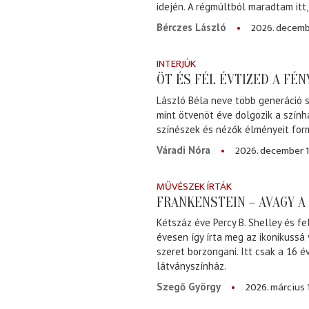
idején. A régmúltból maradtam itt
2026. decemb
Bérczes László
INTERJÚK
ÖT ÉS FÉL ÉVTIZED A FÉ
László Béla neve több generáció s
mint ötvenöt éve dolgozik a szính
színészek és nézők élményeit for
2026. december 1
Váradi Nóra
MŰVÉSZEK ÍRTÁK
FRANKENSTEIN – AVAGY 
Kétszáz éve Percy B. Shelley és fe
évesen így írta meg az ikonikussá
szeret borzongani. Itt csak a 16 
látványszínház.
2026. március 
Szegő György