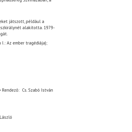
eket játszott, például a
zkirálynét alakította. 1979-
gát.
I.: Az ember tragédiája);
Rendező
Cs. Szabó István
László