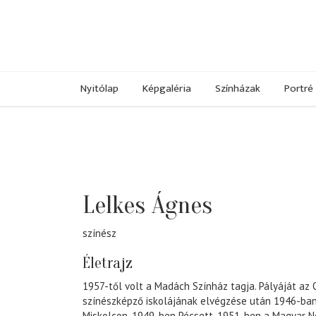
Nyitólap
Képgaléria
Színházak
Portré
Lelkes Ágnes
színész
Életrajz
1957-től volt a Madách Színház tagja. Pályáját az
színészképző iskolájának elvégzése után 1946-ba
Miskolcon, 1949-ben Pécsett, 1951-ben a Magyar 