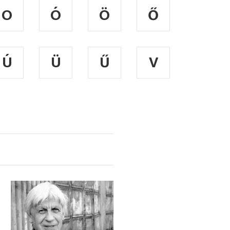
O
Ó
Ö
Ő
Ú
Ü
Ű
V