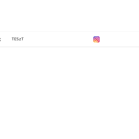
g
TESzT