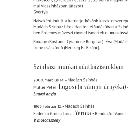
mai Vígszínházban játszott.
Gyertya
Naivaként indult a karrierje, később karakterszerep
Madách Színház híres Hamlet-előadásában a Színés
ben Érdemes művészi címmel ismerték el munkássá
Roxane (Rostand: Cyrano de Bergerac); Éva (Madách 
Irene császárnő (Herczeg F.: Bizánc).
Színházi munkái adatbázisunkban
2000. március 14.
Madách Színház
Lugosi (a vámpír árnyéka)
Müller Péter
Lugosi anyja
1965. február 12.
Madách Színház
Yerma
Federico García Lorca
Rendező
Vámos 
V. mosóasszony