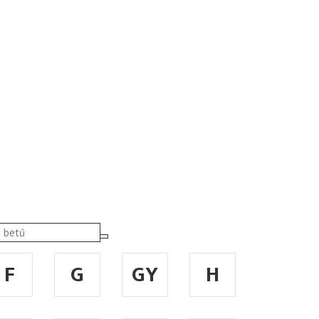
F
G
GY
H