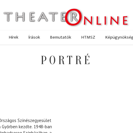
Hírek
Írások
Bemutatók
HTMSZ
Képügynöksé
PORTRÉ
 Országos Színészegyesület
n Győrben kezdte. 1948-ban
Néphadsereg Színházában, a