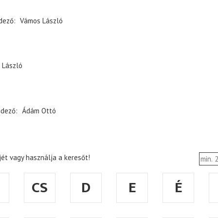
dező
Vámos László
 László
ndező
Ádám Ottó
ét vagy használja a keresőt!
CS
D
E
É