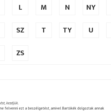
L
M
N
NY
SZ
T
TY
U
ZS
ést, kezdjük.
ene felvenni ezt a beszélgetést, amivel Bartókék dolgoztak annak