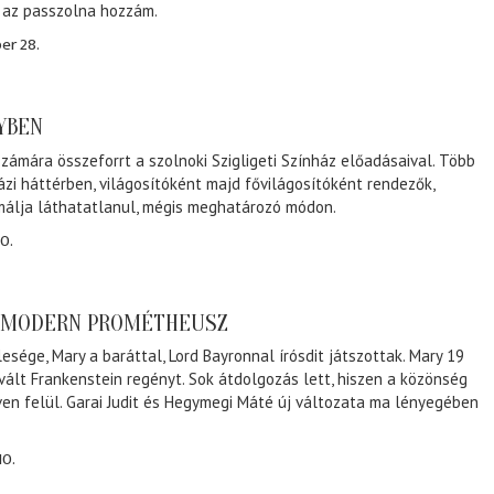
, az passzolna hozzám.
er 28.
NYBEN
zámára összeforrt a szolnoki Szigligeti Színház előadásaival. Több
ázi háttérben, világosítóként majd fővilágosítóként rendezők,
málja láthatatlanul, mégis meghatározó módon.
0.
A MODERN PROMÉTHEUSZ
lesége, Mary a baráttal, Lord Bayronnal írósdit játszottak. Mary 19
 vált Frankenstein regényt. Sok átdolgozás lett, hiszen a közönség
éven felül. Garai Judit és Hegymegi Máté új változata ma lényegében
10.