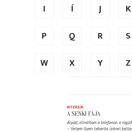
I
Í
J
K
P
Q
R
S
W
X
Y
Z
INTERJÚK
A SENKI FÁJA
Árpád, elindítom a telefonon a rögzít
– Velem ilyen tekerős izével kell