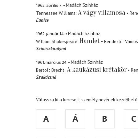
1962. április 7.
Madách Színház
A vágy villamosa
Tennessee Williams
Ren
Eunice
1962. január 14.
Madách Színház
Hamlet
William Shakespeare
Rendező
Vámos
Színészkirálynő
1961. március 24.
Madách Színház
A kaukázusi krétakör
Bertolt Brecht
Re
Szakácsnő
Válassza ki a keresett személy nevének kezdőbetűj
A
Á
B
C