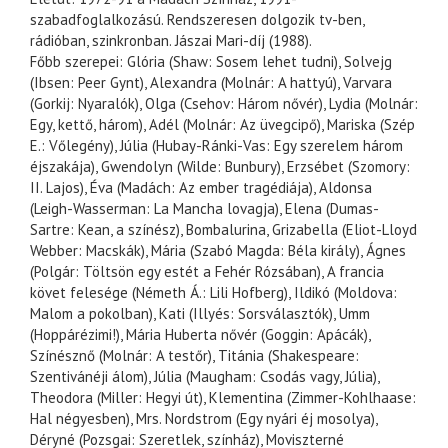
szabadfoglalkozású. Rendszeresen dolgozik tv-ben,
rádióban, szinkronban. Jászai Mari-díj (1988).
Főbb szerepei: Glória (Shaw: Sosem lehet tudni), Solvejg
(Ibsen: Peer Gynt), Alexandra (Molnár: A hattyú), Varvara
(Gorkij: Nyaralók), Olga (Csehov: Három nővér), Lydia (Molnár:
Egy, kettő, három), Adél (Molnár: Az üvegcipő), Mariska (Szép
E.: Vőlegény), Júlia (Hubay-Ránki-Vas: Egy szerelem három
éjszakája), Gwendolyn (Wilde: Bunbury), Erzsébet (Szomory:
II. Lajos), Éva (Madách: Az ember tragédiája), Aldonsa
(Leigh-Wasserman: La Mancha lovagja), Elena (Dumas-
Sartre: Kean, a színész), Bombalurina, Grizabella (Eliot-Lloyd
Webber: Macskák), Mária (Szabó Magda: Béla király), Ágnes
(Polgár: Töltsön egy estét a Fehér Rózsában), A francia
követ felesége (Németh Á.: Lili Hofberg), Ildikó (Moldova:
Malom a pokolban), Kati (Illyés: Sorsválasztók), Umm
(Hoppárézimi!), Mária Huberta nővér (Goggin: Apácák),
Színésznő (Molnár: A testőr), Titánia (Shakespeare:
Szentivánéji álom), Júlia (Maugham: Csodás vagy, Júlia),
Theodora (Miller: Hegyi út), Klementina (Zimmer-Kohlhaase:
Hal négyesben), Mrs. Nordstrom (Egy nyári éj mosolya),
Déryné (Pozsgai: Szeretlek, színház), Moviszterné