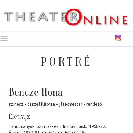
Toggle main menu visibility
PORTRÉ
Bencze Ilona
színész
összeállította
játékmester
rendező
Életrajz
Tanulmányok: Színház- és Filmműv. Főisk., 1968-72.
Életút: 1972-91 a Madách Színház, 1991-