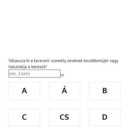
Válassza ki a keresett személy nevének kezdőbetűjét vagy
használja a keresőt!
A
Á
B
C
CS
D