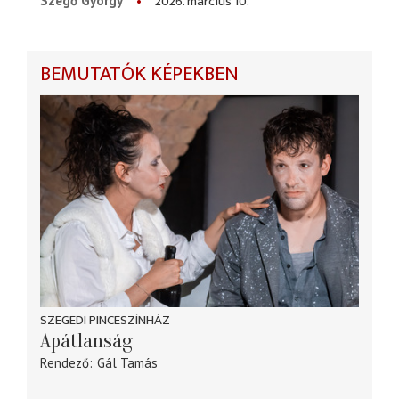
2026. március 10.
Szegő György
BEMUTATÓK KÉPEKBEN
SZEGEDI PINCESZÍNHÁZ
Apátlanság
Rendező
Gál Tamás