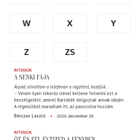
W
X
Y
Z
ZS
INTERJÚK
A SENKI FÁJA
Árpád, elindítom a telefonon a rögzítést, kezdjük.
– Velem ilyen tekerős izével kellene felvenni ezt a
beszélgetést, amivel Bartókék dolgoztak annak idején.
A régmúltból maradtam itt, az passzolna hozzám.
2026. december 28.
Bérczes László
INTERJÚK
ÖT ÉS FÉL ÉVTIZED A FÉNYBEN