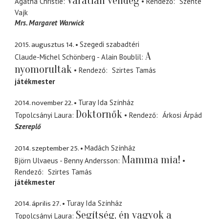
Váratlan vendég
Agatha Christie
Rendező
Szente
Vajk
Mrs. Margaret Warwick
2015. augusztus 14.
Szegedi szabadtéri
A
Claude-Michel Schönberg - Alain Boublil
nyomorultak
Rendező
Szirtes Tamás
játékmester
2014. november 22.
Turay Ida Színház
Doktornők
Topolcsányi Laura
Rendező
Árkosi Árpád
Szereplő
2014. szeptember 25.
Madách Színház
Mamma mia!
Björn Ulvaeus - Benny Andersson
Rendező
Szirtes Tamás
játékmester
2014. április 27.
Turay Ida Színház
Segítség, én vagyok a
Topolcsányi Laura