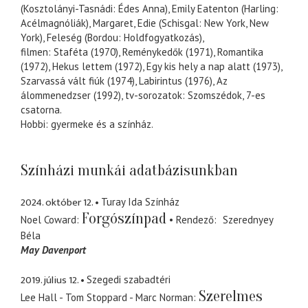
(Kosztolányi-Tasnádi: Édes Anna), Emily Eatenton (Harling:
Acélmagnóliák), Margaret, Edie (Schisgal: New York, New
York), Feleség (Bordou: Holdfogyatkozás),
filmen: Staféta (1970), Reménykedők (1971), Romantika
(1972), Hekus lettem (1972), Egy kis hely a nap alatt (1973),
Szarvassá vált fiúk (1974), Labirintus (1976), Az
álommenedzser (1992), tv-sorozatok: Szomszédok, 7-es
csatorna.
Hobbi: gyermeke és a színház.
Színházi munkái adatbázisunkban
2024. október 12.
Turay Ida Színház
Forgószínpad
Noel Coward
Rendező
Szerednyey
Béla
May Davenport
2019. július 12.
Szegedi szabadtéri
Szerelmes
Lee Hall - Tom Stoppard - Marc Norman