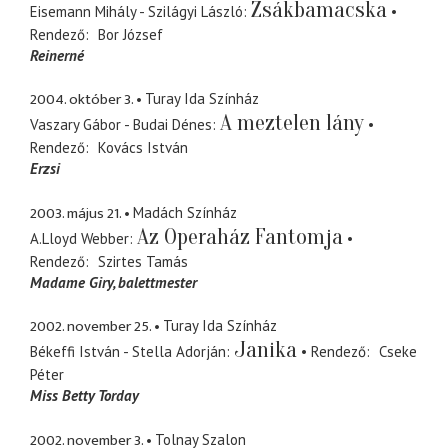
Zsákbamacska
Eisemann Mihály - Szilágyi László
Rendező
Bor József
Reinerné
2004. október 3.
Turay Ida Színház
A meztelen lány
Vaszary Gábor - Budai Dénes
Rendező
Kovács István
Erzsi
2003. május 21.
Madách Színház
Az Operaház Fantomja
A.Lloyd Webber
Rendező
Szirtes Tamás
Madame Giry
balettmester
2002. november 25.
Turay Ida Színház
Janika
Békeffi István - Stella Adorján
Rendező
Cseke
Péter
Miss Betty Torday
2002. november 3.
Tolnay Szalon