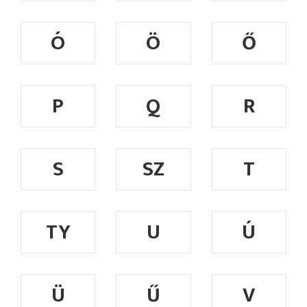
Ó
Ö
Ő
P
Q
R
S
SZ
T
TY
U
Ú
Ü
Ű
V