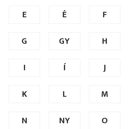
E
É
F
G
GY
H
I
Í
J
K
L
M
N
NY
O