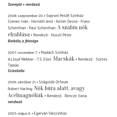
Szereplő
rendező
2008. szeptember 20.
Soproni Petőfi Színház
Szenes Iván - Horváth Jenő - Kellér Dezső - Franz
A szabin nők
Schönthan - Paul Schönthan
elrablása
Rendező
Huszti Péter
Borbála
a felesége
2007. november 7.
Madách Színház
Macskák
A.Lloyd Webber - T.S. Eliot
Rendező
Szirtes
Tamás
Grizabella
2006. október 21.
Száguldó Orfeum
Nők búra alatt, avagy
Robert Harling
Acélmagnóliák
Rendező
Bencze Ilona
rendező
2005. május 6.
Egervári Várszínház