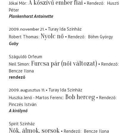
A kőszívű ember fiai
Jókai Mór
Rendező
Huszti
Péter
Plankenhorst Antoinette
2009. november 21.
Turay Ida Színház
Nyolc nő
Robert Thomas
Rendező
Böhm György
Gaby
Száguldó Orfeum
Furcsa pár (női változat)
Neil Simon
Rendező
Bencze Ilona
rendező
2009. augusztus 11.
Turay Ida Színház
Bob herceg
Huszka Jenő - Martos Ferenc
Rendező
Pinczés István
A királynő
Spirit Színház
Nők, álmok, sorsok
Rendező
Bencze Ilona