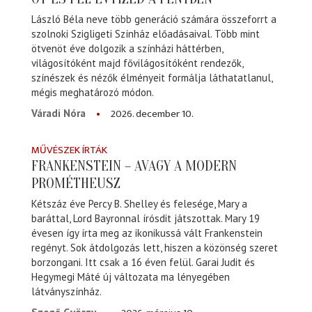
László Béla neve több generáció számára összeforrt a
szolnoki Szigligeti Színház előadásaival. Több mint
ötvenöt éve dolgozik a színházi háttérben,
világosítóként majd fővilágosítóként rendezők,
színészek és nézők élményeit formálja láthatatlanul,
mégis meghatározó módon.
2026. december 10.
Váradi Nóra
MŰVÉSZEK ÍRTÁK
FRANKENSTEIN – AVAGY A MODERN
PROMÉTHEUSZ
Kétszáz éve Percy B. Shelley és felesége, Mary a
baráttal, Lord Bayronnal írósdit játszottak. Mary 19
évesen így írta meg az ikonikussá vált Frankenstein
regényt. Sok átdolgozás lett, hiszen a közönség szeret
borzongani. Itt csak a 16 éven felül. Garai Judit és
Hegymegi Máté új változata ma lényegében
látványszínház.