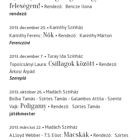
feleségem!
Rendező
Bencze Ilona
rendező
2013. december 20.
Karinthy Színház
Nők
Karinthy Ferenc
Rendező
Karinthy Márton
Ferencziné
2013. december 7.
Turay Ida Színház
Csillagok között
Topolcsányi Laura
Rendező
Árkosi Árpád
Szereplő
2013. október 26.
Madách Színház
Bolba Tamás - Szirtes Tamás - Galambos Attila - Szente
Poligamy
Vajk
Rendező
Szirtes Tamás
játékmester
2013. március 22.
Madách Színház
Macskák
A.Lloyd Webber - T.S. Eliot
Rendező
Szirtes