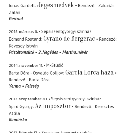
Jegesmedvék
Jonas Gardell
Rendező
Zakariás
Zalán
Gertrud
2015. március 6.
Sepsiszentgyörgyi színház
Cyrano de Bergerac
Edmond Rostand
Rendező
Kövesdy István
Pástétomsütő
2. Negédes
Martha
nővér
2014. november 11.
M-Stúdió
Garcia Lorca háza
Barta Dóra - Osvaldo Golijov
Rendező
Barta Dóra
Yerma
Feleség
2012. szeptember 20.
Sepsiszentgyörgyi színház
Az imposztor
Spiró György
Rendező
Keresztes
Attila
Kamińska
2012. február 17.
Sepsiszentgyörgyi színház