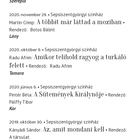
Szereplő
2020. november 29.
Sepsiszentgyörgyi színház
A többit már láttad a moziban
Martin Crimp
Rendező
Botos Bálint
Lány
2020. október 9.
Sepsiszentgyörgyi színház
Amikor telihold ragyog a turkáló
Radu Afrim
felett
Rendező
Radu Afrim
Tamara
2020. június 6.
Sepsiszentgyörgyi színház
A Sütemények Királynője
Pintér Béla
Rendező
Pálffy Tibor
Kar
2019. október 30.
Sepsiszentgyörgyi színház
Az, amit mondani kell
Kányádi Sándor
Rendező
A társulat