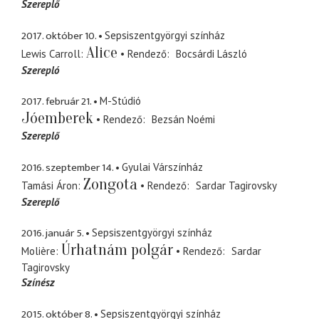
Szereplő
2017. október 10.
Sepsiszentgyörgyi színház
Alice
Lewis Carroll
Rendező
Bocsárdi László
Szerepló
2017. február 21.
M-Stúdió
Jóemberek
Rendező
Bezsán Noémi
Szereplő
2016. szeptember 14.
Gyulai Várszínház
Zongota
Tamási Áron
Rendező
Sardar Tagirovsky
Szereplő
2016. január 5.
Sepsiszentgyörgyi színház
Úrhatnám polgár
Molière
Rendező
Sardar
Tagirovsky
Színész
2015. október 8.
Sepsiszentgyörgyi színház