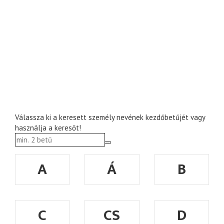
Válassza ki a keresett személy nevének kezdőbetűjét vagy
használja a keresőt!
A
Á
B
C
CS
D