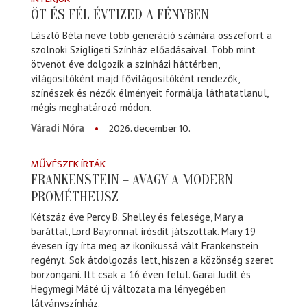
ÖT ÉS FÉL ÉVTIZED A FÉNYBEN
László Béla neve több generáció számára összeforrt a
szolnoki Szigligeti Színház előadásaival. Több mint
ötvenöt éve dolgozik a színházi háttérben,
világosítóként majd fővilágosítóként rendezők,
színészek és nézők élményeit formálja láthatatlanul,
mégis meghatározó módon.
2026. december 10.
Váradi Nóra
MŰVÉSZEK ÍRTÁK
FRANKENSTEIN – AVAGY A MODERN
PROMÉTHEUSZ
Kétszáz éve Percy B. Shelley és felesége, Mary a
baráttal, Lord Bayronnal írósdit játszottak. Mary 19
évesen így írta meg az ikonikussá vált Frankenstein
regényt. Sok átdolgozás lett, hiszen a közönség szeret
borzongani. Itt csak a 16 éven felül. Garai Judit és
Hegymegi Máté új változata ma lényegében
látványszínház.