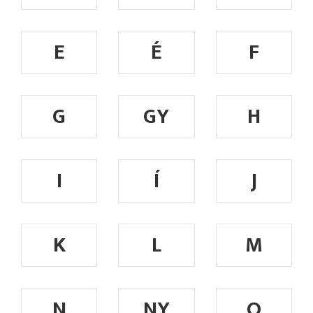
E
É
F
G
GY
H
I
Í
J
K
L
M
N
NY
O