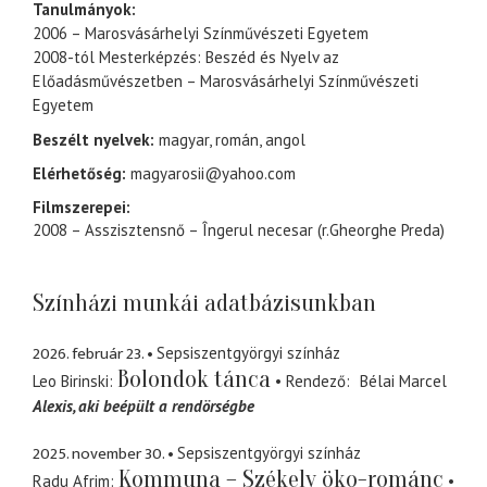
Tanulmányok:
2006 – Marosvásárhelyi Színművészeti Egyetem
2008-tól Mesterképzés: Beszéd és Nyelv az
Előadásművészetben – Marosvásárhelyi Színművészeti
Egyetem
Beszélt nyelvek:
magyar, román, angol
Elérhetőség:
magyarosii@yahoo.com
Filmszerepei:
2008 – Asszisztensnő – Îngerul necesar (r.Gheorghe Preda)
Színházi munkái adatbázisunkban
2026. február 23.
Sepsiszentgyörgyi színház
Bolondok tánca
Leo Birinski
Rendező
Bélai Marcel
Alexis
aki beépült a rendörségbe
2025. november 30.
Sepsiszentgyörgyi színház
Kommuna – Székely öko-románc
Radu Afrim