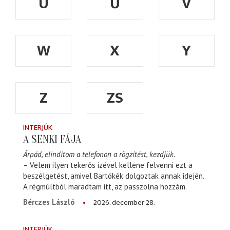
Ü
Ű
V
W
X
Y
Z
ZS
INTERJÚK
A SENKI FÁJA
Árpád, elindítom a telefonon a rögzítést, kezdjük.
– Velem ilyen tekerős izével kellene felvenni ezt a
beszélgetést, amivel Bartókék dolgoztak annak idején.
A régmúltból maradtam itt, az passzolna hozzám.
2026. december 28.
Bérczes László
INTERJÚK