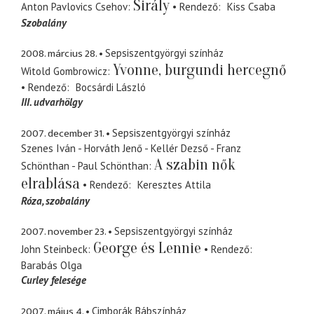
Sirály
Anton Pavlovics Csehov
Rendező
Kiss Csaba
Szobalány
2008. március 28.
Sepsiszentgyörgyi színház
Yvonne, burgundi hercegnő
Witold Gombrowicz
Rendező
Bocsárdi László
III. udvarhölgy
2007. december 31.
Sepsiszentgyörgyi színház
Szenes Iván - Horváth Jenő - Kellér Dezső - Franz
A szabin nők
Schönthan - Paul Schönthan
elrablása
Rendező
Keresztes Attila
Róza
szobalány
2007. november 23.
Sepsiszentgyörgyi színház
George és Lennie
John Steinbeck
Rendező
Barabás Olga
Curley felesége
2007. május 4.
Cimborák Bábszínház