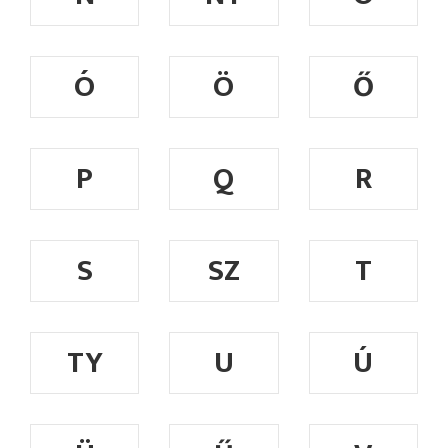
Ó
Ö
Ő
P
Q
R
S
SZ
T
TY
U
Ú