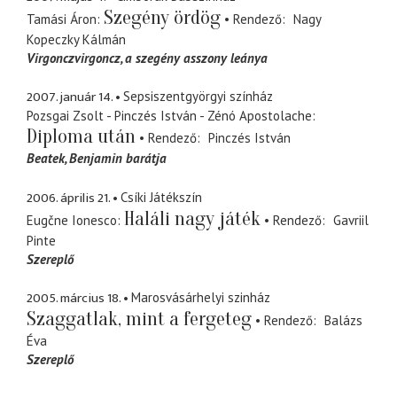
Szegény ördög
Tamási Áron
Rendező
Nagy
Kopeczky Kálmán
Virgonczvirgoncz
a szegény asszony leánya
2007. január 14.
Sepsiszentgyörgyi színház
Pozsgai Zsolt - Pinczés István - Zénó Apostolache
Diploma után
Rendező
Pinczés István
Beatek, Benjamin barátja
2006. április 21.
Csíki Játékszín
Haláli nagy játék
Eugčne Ionesco
Rendező
Gavriil
Pinte
Szereplő
2005. március 18.
Marosvásárhelyi szinház
Szaggatlak, mint a fergeteg
Rendező
Balázs
Éva
Szereplő