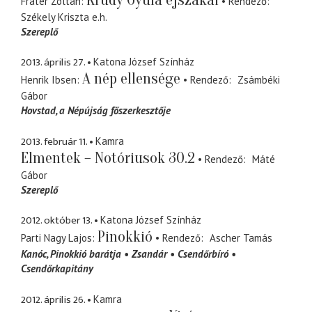
Fráter Zoltán
Rendező
Székely Kriszta
e.h.
Szereplő
2013. április 27.
Katona József Színház
A nép ellensége
Henrik Ibsen
Rendező
Zsámbéki
Gábor
Hovstad
a Népújság főszerkesztője
2013. február 11.
Kamra
Elmentek – Notóriusok 30.2
Rendező
Máté
Gábor
Szereplő
2012. október 13.
Katona József Színház
Pinokkió
Parti Nagy Lajos
Rendező
Ascher Tamás
Kanóc
Pinokkió barátja
Zsandár
Csendőrbíró
Csendőrkapitány
2012. április 26.
Kamra