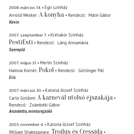
2008. március 14.
Egri színház
A konyha
Arnold Wesker
Rendező
Máté Gábor
Kevin
2007. szeptember 7.
Krétakör Színház
PestiEsti
Rendező
Láng Annamária
Szereplő
2007. május 31.
Merlin Színház
Pokol
Hamvai Kornél
Rendező
Göttinger Pál
Eric
2007. március 30.
Katona József Színház
A karnevál utolsó éjszakája
Carlo Goldoni
Rendező
Zsámbéki Gábor
Anzoletto
mintarajzoló
2005. november 4.
Katona József Színház
Troilus és Cressida
William Shakespeare