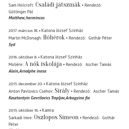
Családi játszmák
Sam Holcroft
Rendező
Göttinger Pál
Matthew
harmincas
2017. március 18.
Katona József Színház
Hóhérok
Martin McDonagh
Rendező
Gothár Péter
Syd
2016. október 8.
Katona József Színház
A nők iskolája
Molière
Rendező
Ascher Tamás
Alain
Arnolphe inasa
2015. december 20.
Katona József Színház
Sirály
Anton Pavlovics Csehov
Rendező
Ascher Tamás
Kosztantyin Gavrilovics Trepljov
Arkagyina fia
2015. október 16.
Kamra
Oszlopos Simeon
Sarkadi Imre
Rendező
Gothár
Péter