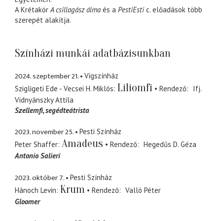
A Krétakör
A csillagász álma
és a
PestiEsti
c. előadások több
szerepét alakítja.
Színházi munkái adatbázisunkban
2024. szeptember 21.
Vígszínház
Liliomfi
Szigligeti Ede - Vecsei H. Miklós
Rendező
Ifj.
Vidnyánszky Attila
Szellemfi
segédteátrista
2023. november 25.
Pesti Színház
Amadeus
Peter Shaffer
Rendező
Hegedűs D. Géza
Antonio Salieri
2023. október 7.
Pesti Színház
Krum
Hánoch Levin
Rendező
Valló Péter
Gloomer