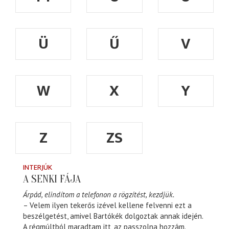
Ü
Ű
V
W
X
Y
Z
ZS
INTERJÚK
A SENKI FÁJA
Árpád, elindítom a telefonon a rögzítést, kezdjük.
– Velem ilyen tekerős izével kellene felvenni ezt a
beszélgetést, amivel Bartókék dolgoztak annak idején.
A régmúltból maradtam itt, az passzolna hozzám.