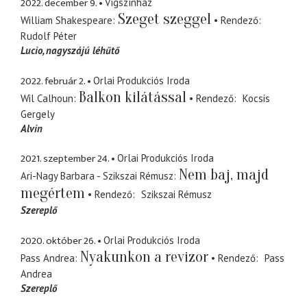
2022. december 9.
Vígszínház
Szeget szeggel
William Shakespeare
Rendező
Rudolf Péter
Lucio
nagyszájú léhűtő
2022. február 2.
Orlai Produkciós Iroda
Balkon kilátással
Wil Calhoun
Rendező
Kocsis
Gergely
Alvin
2021. szeptember 24.
Orlai Produkciós Iroda
Nem baj, majd
Ari-Nagy Barbara - Szikszai Rémusz
megértem
Rendező
Szikszai Rémusz
Szereplő
2020. október 26.
Orlai Produkciós Iroda
Nyakunkon a revizor
Pass Andrea
Rendező
Pass
Andrea
Szereplő