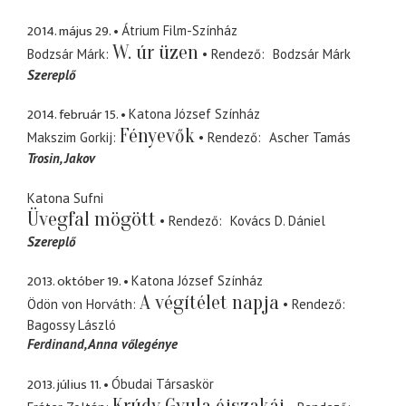
2014. május 29.
Átrium Film-Színház
W. úr üzen
Bodzsár Márk
Rendező
Bodzsár Márk
Szereplő
2014. február 15.
Katona József Színház
Fényevők
Makszim Gorkij
Rendező
Ascher Tamás
Trosin
Jakov
Katona Sufni
Üvegfal mögött
Rendező
Kovács D. Dániel
Szereplő
2013. október 19.
Katona József Színház
A végítélet napja
Ödön von Horváth
Rendező
Bagossy László
Ferdinand
Anna vőlegénye
2013. július 11.
Óbudai Társaskör
Krúdy Gyula éjszakái