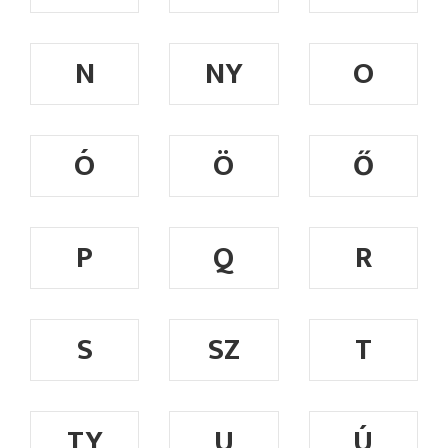
N
NY
O
Ó
Ö
Ő
P
Q
R
S
SZ
T
TY
U
Ú