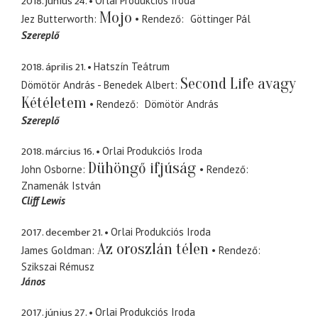
2018. június 24.
Orlai Produkciós Iroda
Mojo
Jez Butterworth
Rendező
Göttinger Pál
Szereplő
2018. április 21.
Hatszín Teátrum
Second Life avagy
Dömötör András - Benedek Albert
Kétéletem
Rendező
Dömötör András
Szereplő
2018. március 16.
Orlai Produkciós Iroda
Dühöngő ifjúság
John Osborne
Rendező
Znamenák István
Cliff Lewis
2017. december 21.
Orlai Produkciós Iroda
Az oroszlán télen
James Goldman
Rendező
Szikszai Rémusz
János
2017. június 27.
Orlai Produkciós Iroda