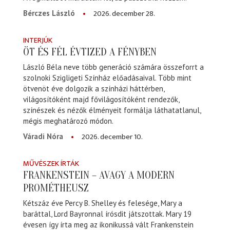
2026. december 28.
Bérczes László
INTERJÚK
ÖT ÉS FÉL ÉVTIZED A FÉNYBEN
László Béla neve több generáció számára összeforrt a
szolnoki Szigligeti Színház előadásaival. Több mint
ötvenöt éve dolgozik a színházi háttérben,
világosítóként majd fővilágosítóként rendezők,
színészek és nézők élményeit formálja láthatatlanul,
mégis meghatározó módon.
2026. december 10.
Váradi Nóra
MŰVÉSZEK ÍRTÁK
FRANKENSTEIN – AVAGY A MODERN
PROMÉTHEUSZ
Kétszáz éve Percy B. Shelley és felesége, Mary a
baráttal, Lord Bayronnal írósdit játszottak. Mary 19
évesen így írta meg az ikonikussá vált Frankenstein