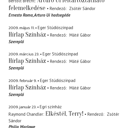
Arturo Ui feltartóztatható
Bertolt Brecht
felemelkedése
Rendező
Zsótér Sándor
Ernesto Roma
Arturo Ui hadsegéde
2009. május 11.
Eger Stúdiószínpad
Hírlap Színház
Rendező
Máté Gábor
Szereplő
2009. március 23.
Eger Stúdiószínpad
Hírlap Színház
Rendező
Máté Gábor
Szereplő
2009. február 9.
Eger Stúdiószínpad
Hírlap Színház
Rendező
Máté Gábor
Szereplő
2009. január 23.
Egri színház
Elkéstél, Terry!
Raymond Chandler
Rendező
Zsótér
Sándor
Philip Marlowe