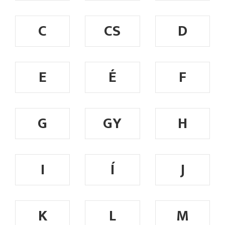
C
CS
D
E
É
F
G
GY
H
I
Í
J
K
L
M