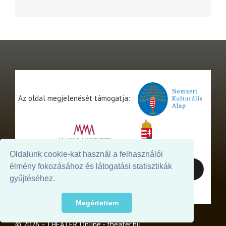
Az oldal megjelenését támogatja:
Oldalunk cookie-kat használ a felhasználói
élmény fokozásához és látogatási statisztikák
gyűjtéséhez.
Megértettem
© 2026. - THEATER Online -
theater.hu