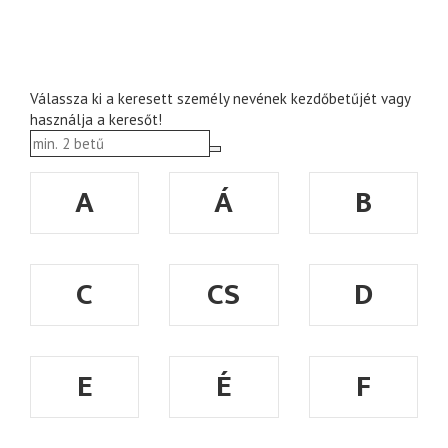
Válassza ki a keresett személy nevének kezdőbetűjét vagy
használja a keresőt!
A
Á
B
C
CS
D
E
É
F