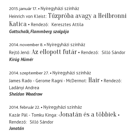
2015. január 17.
Nyíregyházi színház
Tűzpróba avagy a Heilbronni
Heinrich von Kleist
Katica
Rendező
Keresztes Attila
Gottschalk
Flammberg szolgája
2014. november 8.
Nyíregyházi színház
Az ellopott futár
Rejtő Jenő
Rendező
Silló Sándor
Kirúg Hümér
2014. szeptember 27.
Nyíregyházi színház
Hair
James Rado - Gerome Ragni - McDermot
Rendező
Ladányi Andrea
Sheldon Woodrow
2014. február 22.
Nyíregyházi színház
Jonatán és a többiek
Kazár Pál - Tomku Kinga
Rendező
Silló Sándor
Jonatán