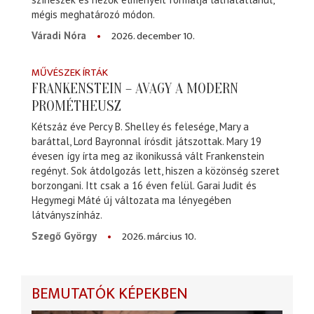
mégis meghatározó módon.
2026. december 10.
Váradi Nóra
MŰVÉSZEK ÍRTÁK
FRANKENSTEIN – AVAGY A MODERN
PROMÉTHEUSZ
Kétszáz éve Percy B. Shelley és felesége, Mary a
baráttal, Lord Bayronnal írósdit játszottak. Mary 19
évesen így írta meg az ikonikussá vált Frankenstein
regényt. Sok átdolgozás lett, hiszen a közönség szeret
borzongani. Itt csak a 16 éven felül. Garai Judit és
Hegymegi Máté új változata ma lényegében
látványszínház.
2026. március 10.
Szegő György
BEMUTATÓK KÉPEKBEN