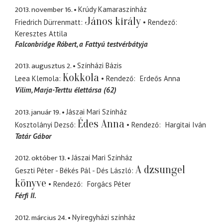
2013. november 16.
Krúdy Kamaraszínház
János király
Friedrich Dürrenmatt
Rendező
Keresztes Attila
Falconbridge Róbert
a Fattyú testvérbátyja
2013. augusztus 2.
Színházi Bázis
Kokkola
Leea Klemola
Rendező
Erdeős Anna
Vilim
Marja-Terttu élettársa (62)
2013. január 19.
Jászai Mari Színház
Édes Anna
Kosztolányi Dezső
Rendező
Hargitai Iván
Tatár Gábor
2012. október 13.
Jászai Mari Színház
A dzsungel
Geszti Péter - Békés Pál - Dés László
könyve
Rendező
Forgács Péter
Férfi II.
2012. március 24.
Nyíregyházi színház