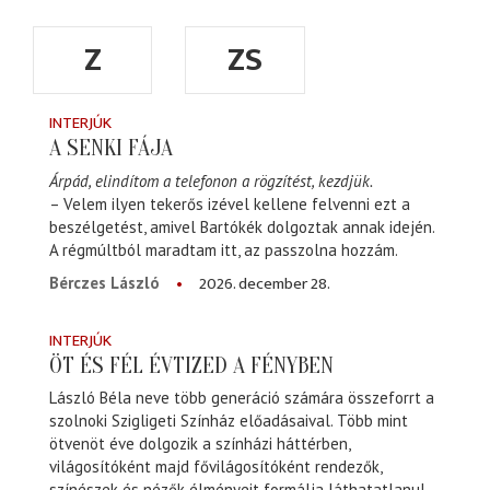
Z
ZS
INTERJÚK
A SENKI FÁJA
Árpád, elindítom a telefonon a rögzítést, kezdjük.
– Velem ilyen tekerős izével kellene felvenni ezt a
beszélgetést, amivel Bartókék dolgoztak annak idején.
A régmúltból maradtam itt, az passzolna hozzám.
2026. december 28.
Bérczes László
INTERJÚK
ÖT ÉS FÉL ÉVTIZED A FÉNYBEN
László Béla neve több generáció számára összeforrt a
szolnoki Szigligeti Színház előadásaival. Több mint
ötvenöt éve dolgozik a színházi háttérben,
világosítóként majd fővilágosítóként rendezők,
színészek és nézők élményeit formálja láthatatlanul,