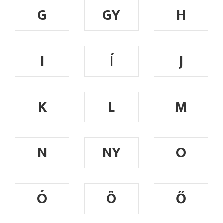
G
GY
H
I
Í
J
K
L
M
N
NY
O
Ó
Ö
Ő