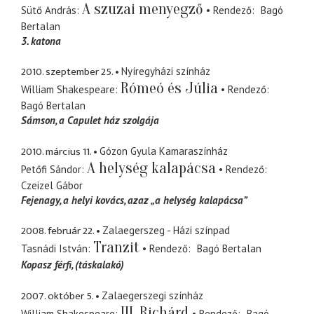
A szuzai menyegző
Sütő András
Rendező
Bagó
Bertalan
3. katona
2010. szeptember 25.
Nyíregyházi színház
Rómeó és Júlia
William Shakespeare
Rendező
Bagó Bertalan
Sámson
a Capulet ház szolgája
2010. március 11.
Gózon Gyula Kamaraszínház
A helység kalapácsa
Petőfi Sándor
Rendező
Czeizel Gábor
Fejenagy
a helyi kovács, azaz „a helység kalapácsa”
2008. február 22.
Zalaegerszeg - Házi színpad
Tranzit
Tasnádi István
Rendező
Bagó Bertalan
Kopasz férfi
(táskalakó)
2007. október 5.
Zalaegerszegi színház
III. Richárd
William Shakespeare
Rendező
Bagó