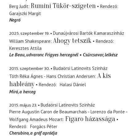
Rumini Tükör-szigeten
Berg Judit
Rendező
Garajszki Margit
Negró
2025. szeptember 19.
Dunaújvárosi Bartók Kamaraszínház
Ahogy tetszik
William Shakespeare
Rendező
Keresztes Attila
Le Beau
udvaronc Frigyes hercegnél
Csűrcsavar
lelkész
2015. szeptember 30.
Budaörsi Latinovits Színház
A kis
Tóth Réka Ágnes - Hans Christian Andersen
hableány
Rendező
Halasi Dániel
Miró
a herceg
2015. május 23.
Budaörsi Latinovits Színház
Pierre Augustin Caron de Beaumarchais - Lorenzo da Ponte -
Figaro házassága
Wolfgang Amadeus Mozart
Rendező
Forgács Péter
Cherubino
a gróf apródja