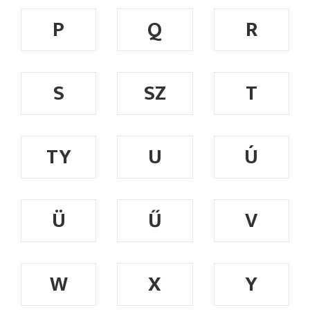
P
Q
R
S
SZ
T
TY
U
Ú
Ü
Ű
V
W
X
Y