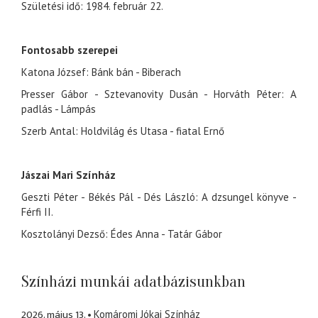
Születési idő: 1984. február 22.
Fontosabb szerepei
Katona József: Bánk bán - Biberach
Presser Gábor - Sztevanovity Dusán - Horváth Péter: A
padlás - Lámpás
Szerb Antal: Holdvilág és Utasa - fiatal Ernő
Jászai Mari Színház
Geszti Péter - Békés Pál - Dés László: A dzsungel könyve -
Férfi II.
Kosztolányi Dezső: Édes Anna - Tatár Gábor
Színházi munkái adatbázisunkban
2026. május 13.
Komáromi Jókai Színház