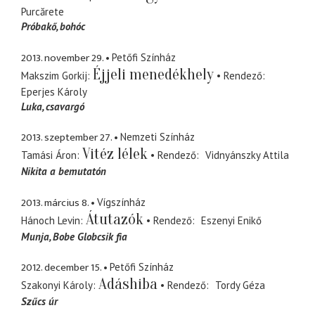
Purcărete
Próbakő
bohóc
2013. november 29.
Petőfi Színház
Éjjeli menedékhely
Makszim Gorkij
Rendező
Eperjes Károly
Luka
csavargó
2013. szeptember 27.
Nemzeti Színház
Vitéz lélek
Tamási Áron
Rendező
Vidnyánszky Attila
Nikita a bemutatón
2013. március 8.
Vígszínház
Átutazók
Hánoch Levin
Rendező
Eszenyi Enikő
Munja
Bobe Globcsik fia
2012. december 15.
Petőfi Színház
Adáshiba
Szakonyi Károly
Rendező
Tordy Géza
Szűcs úr