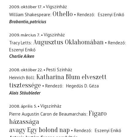
2009. október 17.
Vígszínház
Othello
William Shakespeare
Rendező
Eszenyi Enikő
Brabantio
patrícius
2009. március 7.
Vígszínház
Augusztus Oklahomában
Tracy Letts
Rendező
Eszenyi Enikő
Charlie Aiken
2008. október 22.
Pesti Színház
Katharina Blum elveszett
Heinrich Böll
tisztessége
Rendező
Hegedűs D. Géza
Alois Stäubleder
2008. április 5.
Vígszínház
Figaro
Pierre Augustin Caron de Beaumarchais
házassága
avagy Egy bolond nap
Rendező
Eszenyi Enikő