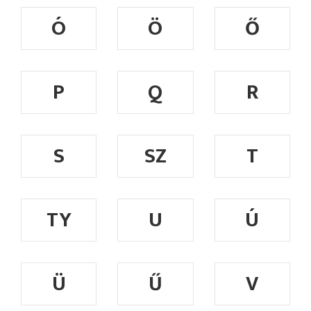
Ó
Ö
Ő
P
Q
R
S
SZ
T
TY
U
Ú
Ü
Ű
V