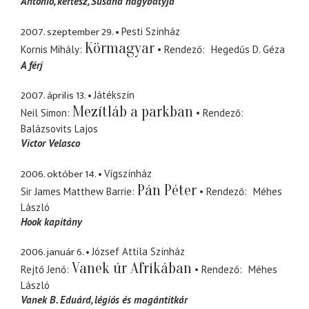
Antonio
kertész, Susana nagybátyja
2007. szeptember 29.
Pesti Színház
Körmagyar
Kornis Mihály
Rendező
Hegedűs D. Géza
A férj
2007. április 13.
Játékszín
Mezítláb a parkban
Neil Simon
Rendező
Balázsovits Lajos
Victor Velasco
2006. október 14.
Vígszínház
Pán Péter
Sir James Matthew Barrie
Rendező
Méhes
László
Hook kapitány
2006. január 6.
József Attila Színház
Vanek úr Afrikában
Rejtő Jenő
Rendező
Méhes
László
Vanek B. Eduárd
légiós és magántitkár