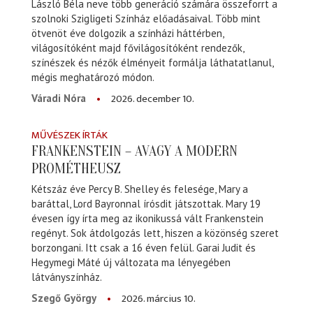
László Béla neve több generáció számára összeforrt a
szolnoki Szigligeti Színház előadásaival. Több mint
ötvenöt éve dolgozik a színházi háttérben,
világosítóként majd fővilágosítóként rendezők,
színészek és nézők élményeit formálja láthatatlanul,
mégis meghatározó módon.
2026. december 10.
Váradi Nóra
MŰVÉSZEK ÍRTÁK
FRANKENSTEIN – AVAGY A MODERN
PROMÉTHEUSZ
Kétszáz éve Percy B. Shelley és felesége, Mary a
baráttal, Lord Bayronnal írósdit játszottak. Mary 19
évesen így írta meg az ikonikussá vált Frankenstein
regényt. Sok átdolgozás lett, hiszen a közönség szeret
borzongani. Itt csak a 16 éven felül. Garai Judit és
Hegymegi Máté új változata ma lényegében
látványszínház.
2026. március 10.
Szegő György