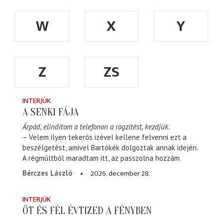
W
X
Y
Z
ZS
INTERJÚK
A SENKI FÁJA
Árpád, elindítom a telefonon a rögzítést, kezdjük.
– Velem ilyen tekerős izével kellene felvenni ezt a
beszélgetést, amivel Bartókék dolgoztak annak idején.
A régmúltból maradtam itt, az passzolna hozzám.
2026. december 28.
Bérczes László
INTERJÚK
ÖT ÉS FÉL ÉVTIZED A FÉNYBEN