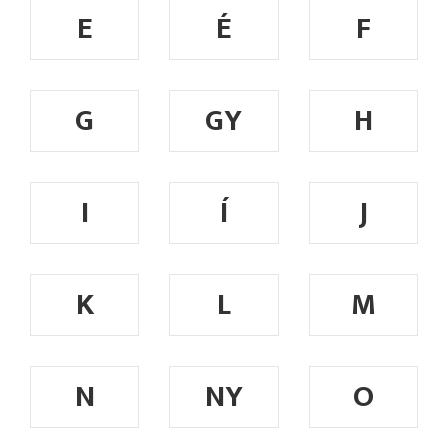
E
É
F
G
GY
H
I
Í
J
K
L
M
N
NY
O