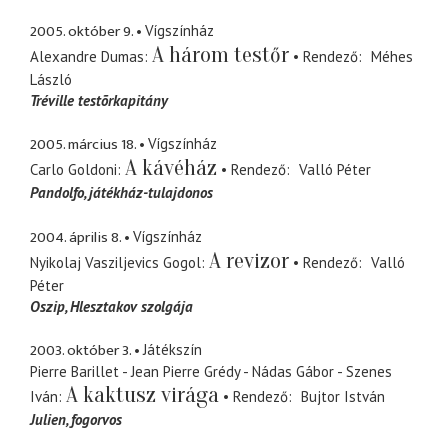
2005. október 9.
Vígszínház
A három testőr
Alexandre Dumas
Rendező
Méhes
László
Tréville testõrkapitány
2005. március 18.
Vígszínház
A kávéház
Carlo Goldoni
Rendező
Valló Péter
Pandolfo
játékház-tulajdonos
2004. április 8.
Vígszínház
A revizor
Nyikolaj Vasziljevics Gogol
Rendező
Valló
Péter
Oszip
Hlesztakov szolgája
2003. október 3.
Játékszín
Pierre Barillet - Jean Pierre Grédy - Nádas Gábor - Szenes
A kaktusz virága
Iván
Rendező
Bujtor István
Julien
fogorvos