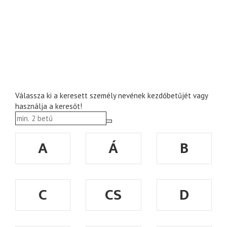
Válassza ki a keresett személy nevének kezdőbetűjét vagy
használja a keresőt!
A
Á
B
C
CS
D