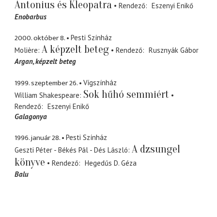
Antonius és Kleopatra
Rendező
Eszenyi Enikő
Enobarbus
2000. október 8.
Pesti Színház
A képzelt beteg
Molière
Rendező
Rusznyák Gábor
Argan
képzelt beteg
1999. szeptember 26.
Vígszínház
Sok hűhó semmiért
William Shakespeare
Rendező
Eszenyi Enikő
Galagonya
1996. január 28.
Pesti Színház
A dzsungel
Geszti Péter - Békés Pál - Dés László
könyve
Rendező
Hegedűs D. Géza
Balu