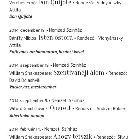
Don Quijote
Verebes Ernő
Rendező
Vidnyánszky
Attila
Don Quijote
2014. december 19.
Nemzeti Színház
Isten ostora
Bánffy Miklós
Rendező
Vidnyánszky
Attila
Euthymos archimandrita
bizánci követ
2014. szeptember 19.
Nemzeti Színház
Szentivánéji álom
William Shakespeare
Rendező
David Doiashvili
Vackor
ács, mesterember
2014. szeptember 5.
Nemzeti Színház
Operett
Witold Gombrowicz
Rendező
Andrzej Bubień
Albertinka papája
2014. február 14.
Nemzeti Színház
Ahogy tetszik
William Shakespeare
Rendező
Silviu