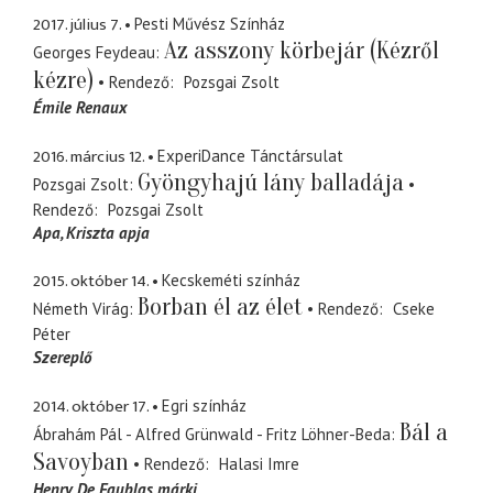
2017. július 7.
Pesti Művész Színház
Az asszony körbejár (Kézről
Georges Feydeau
kézre)
Rendező
Pozsgai Zsolt
Émile Renaux
2016. március 12.
ExperiDance Tánctársulat
Gyöngyhajú lány balladája
Pozsgai Zsolt
Rendező
Pozsgai Zsolt
Apa
Kriszta apja
2015. október 14.
Kecskeméti színház
Borban él az élet
Németh Virág
Rendező
Cseke
Péter
Szereplő
2014. október 17.
Egri színház
Bál a
Ábrahám Pál - Alfred Grünwald - Fritz Löhner-Beda
Savoyban
Rendező
Halasi Imre
Henry De Faublas márki