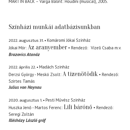
MARTIN BACK – Varga Bálint: Houdini (musical), 2005.
Színházi munkái adatbázisunkban
2022. augusztus 31.
Komáromi Jókai Színház
Az aranyember
Jókai Mór
Rendező
Vizeli Csaba
m.v.
Brazovics Atanáz
2022. április 22.
Madách Színház
A tizenötödik
Derzsi György - Meskó Zsolt
Rendező
Szirtes Tamás
Julius von Haynau
2020. augusztus 1.
Pesti Művész Színház
Lili bárónő
Huszka Jenő - Martos Ferenc
Rendező
Seregi Zoltán
Illésházy László gróf