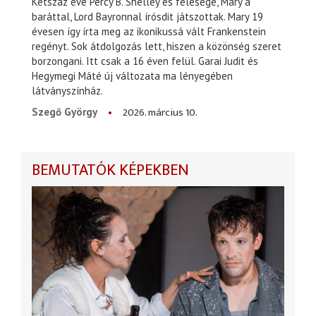
Kétszáz éve Percy B. Shelley és felesége, Mary a
baráttal, Lord Bayronnal írósdit játszottak. Mary 19
évesen így írta meg az ikonikussá vált Frankenstein
regényt. Sok átdolgozás lett, hiszen a közönség szeret
borzongani. Itt csak a 16 éven felül. Garai Judit és
Hegymegi Máté új változata ma lényegében
látványszínház.
2026. március 10.
Szegő György
BEMUTATÓK KÉPEKBEN