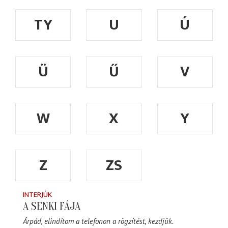
TY
U
Ú
Ü
Ű
V
W
X
Y
Z
ZS
INTERJÚK
A SENKI FÁJA
Árpád, elindítom a telefonon a rögzítést, kezdjük.