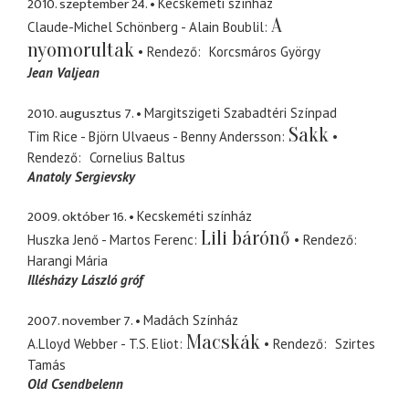
2010. szeptember 24.
Kecskeméti színház
A
Claude-Michel Schönberg - Alain Boublil
nyomorultak
Rendező
Korcsmáros György
Jean Valjean
2010. augusztus 7.
Margitszigeti Szabadtéri Színpad
Sakk
Tim Rice - Björn Ulvaeus - Benny Andersson
Rendező
Cornelius Baltus
Anatoly Sergievsky
2009. október 16.
Kecskeméti színház
Lili bárónő
Huszka Jenő - Martos Ferenc
Rendező
Harangi Mária
Illésházy László gróf
2007. november 7.
Madách Színház
Macskák
A.Lloyd Webber - T.S. Eliot
Rendező
Szirtes
Tamás
Old Csendbelenn