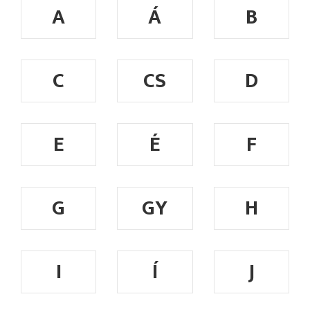
A
Á
B
C
CS
D
E
É
F
G
GY
H
I
Í
J