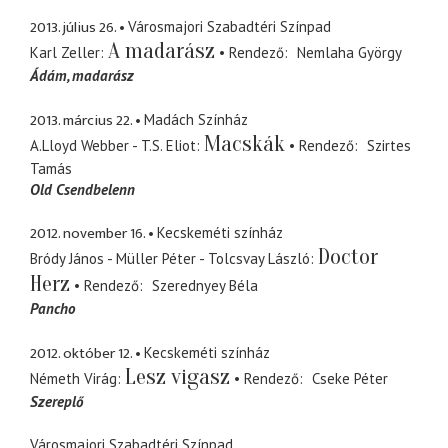
2013. július 26.
Városmajori Szabadtéri Színpad
A madarász
Karl Zeller
Rendező
Nemlaha György
Ádám
madarász
2013. március 22.
Madách Színház
Macskák
A.Lloyd Webber - T.S. Eliot
Rendező
Szirtes
Tamás
Old Csendbelenn
2012. november 16.
Kecskeméti színház
Doctor
Bródy János - Müller Péter - Tolcsvay László
Herz
Rendező
Szerednyey Béla
Pancho
2012. október 12.
Kecskeméti színház
Lesz vigasz
Németh Virág
Rendező
Cseke Péter
Szereplő
Városmajori Szabadtéri Színpad