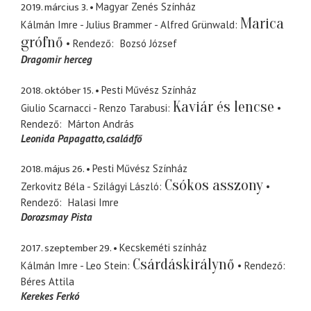
2019. március 3.
Magyar Zenés Színház
Marica
Kálmán Imre - Julius Brammer - Alfred Grünwald
grófnő
Rendező
Bozsó József
Dragomir herceg
2018. október 15.
Pesti Művész Színház
Kaviár és lencse
Giulio Scarnacci - Renzo Tarabusi
Rendező
Márton András
Leonida Papagatto
családfő
2018. május 26.
Pesti Művész Színház
Csókos asszony
Zerkovitz Béla - Szilágyi László
Rendező
Halasi Imre
Dorozsmay Pista
2017. szeptember 29.
Kecskeméti színház
Csárdáskirálynő
Kálmán Imre - Leo Stein
Rendező
Béres Attila
Kerekes Ferkó