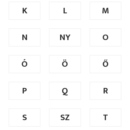
K
L
M
N
NY
O
Ó
Ö
Ő
P
Q
R
S
SZ
T