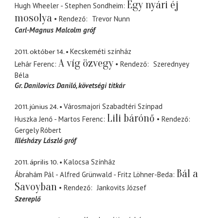
Egy nyári éj
Hugh Wheeler - Stephen Sondheim
mosolya
Rendező
Trevor Nunn
Carl-Magnus Malcolm gróf
2011. október 14.
Kecskeméti színház
A víg özvegy
Lehár Ferenc
Rendező
Szerednyey
Béla
Gr. Danilovics Daniló
követségi titkár
2011. június 24.
Városmajori Szabadtéri Színpad
Lili bárónő
Huszka Jenő - Martos Ferenc
Rendező
Gergely Róbert
Illésházy László gróf
2011. április 10.
Kalocsa Színház
Bál a
Ábrahám Pál - Alfred Grünwald - Fritz Löhner-Beda
Savoyban
Rendező
Jankovits József
Szereplő