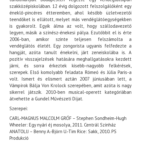
szakközépiskolában. 12 évig dolgozott felszolgálóként egy
éneklő-pincéres étteremben, ahol később üzletvezetői
teendőket is ellátott, melyet más vendéglátóegységekben
is gyakorolt. Egyik álma az volt, hogy szállodavezető
legyen, másik a színész-énekesi pálya. Ezutóbbit el is érte
2006-ban, amikor szinte teljesen felszámolta a
vendéglátós életét. Egy zongorista ugyanis felfedezte a
hangját, azóta tanult énekelni, járt zeneiskolába is. A
pozitív visszajelzések hatására meghallgatásokra kezdett
járni, és sorra érkeztek kisebb-nagyobb felkérések,
szerepek. Első komolyabb feladata Rómeó és Júlia Paris-a
volt. Ismert és elismert aztán 2007 júniusában lett, a
Vámpírok Bálja Von Krolock szerepében, amit azóta is nagy
sikerrel játszik. 2010-ben musical-operett kategóriában
átvehette a Gundel Művészeti Díjat.
Szerepei:
CARL-MAGNUS MALCOLM GRÓF – Stephen Sondheim-Hugh
Wheeler: Egy nyári éj mosolya, 2011. Centrál Színház
ANATOLIJ – Benny A.-Björn U.-Tim Rice: Sakk, 2010. PS
Produkció