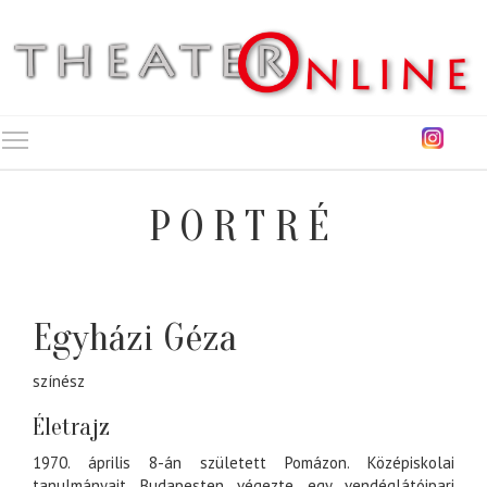
Toggle main menu visibility
PORTRÉ
Egyházi Géza
színész
Életrajz
1970. április 8-án született Pomázon. Középiskolai
tanulmányait Budapesten végezte egy vendéglátóipari