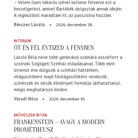
– Velem ilyen tekerős izével kellene felvenni ezt a
beszélgetést, amivel Bartókék dolgoztak annak idején.
A régmúltból maradtam itt, az passzolna hozzám.
2026. december 28.
Bérczes László
INTERJÚK
ÖT ÉS FÉL ÉVTIZED A FÉNYBEN
László Béla neve több generáció számára összeforrt a
szolnoki Szigligeti Színház előadásaival. Több mint
ötvenöt éve dolgozik a színházi háttérben,
világosítóként majd fővilágosítóként rendezők,
színészek és nézők élményeit formálja láthatatlanul,
mégis meghatározó módon.
2026. december 10.
Váradi Nóra
MŰVÉSZEK ÍRTÁK
FRANKENSTEIN – AVAGY A MODERN
PROMÉTHEUSZ