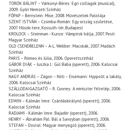
TÖRÖK BÁLINT – Várkonyi-Béres: Egri csillagok (musical),
2009. Győri Nemzeti Színház
FŐPAP – Bernstein: Mise, 2008. Művészetek Palotája
SZENT ISTVÁN – Czomba-Román: Egy ország születése,
2007. Hősök-tere, Kossuth-tér, Budapest
KROLOCK – Steinman - Kunze: Vámpírok bálja, 2007. Pesti
Magyar Színház
OLD CSENDBELENN – A-L. Webber: Macskák, 2007. Madách
Színház
PARIS – Rómeo és Júlia, 2006. Operettszínház
GÁBOR DIÁK – Juszka J.: Gül Baba (operett), 2006. Kalocsai
Színház
NAGY ANDRÁS – Zágon – Nóti – Eisemann: Hyppolit a lakály,
2006. Kalocsai Színház
SZÁLLODAIGAZGATÓ – R. Cooney: A miniszter félrelép, 2006.
Kalocsai Színház
EDWIN – Kálmán Imre: Csárdáskirálynő (operett), 2006.
Kalocsai Színház
RADJAMI - Kálmán Imre: Bajadér (operett), 2006.
HENRY – Ábrahám Pál: Bál a Savoyban (operett), 2006.
STEFAN – Dostal: Magyar menyegző (operett), 2006.