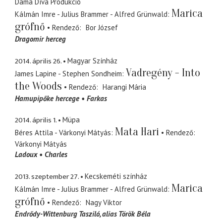
Dáma Díva Produkció
Marica
Kálmán Imre - Julius Brammer - Alfred Grünwald
grófnő
Rendező
Bor József
Dragomir herceg
2014. április 26.
Magyar Színház
Vadregény - Into
James Lapine - Stephen Sondheim
the Woods
Rendező
Harangi Mária
Hamupipőke hercege
Farkas
2014. április 1.
Müpa
Mata Hari
Béres Attila - Várkonyi Mátyás
Rendező
Várkonyi Mátyás
Ladoux
Charles
2013. szeptember 27.
Kecskeméti színház
Marica
Kálmán Imre - Julius Brammer - Alfred Grünwald
grófnő
Rendező
Nagy Viktor
Endrődy-Wittenburg Tasziló
alias Török Béla