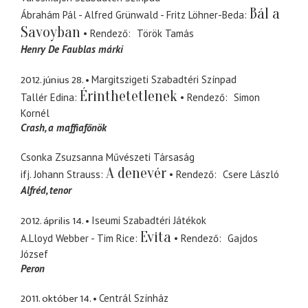
Bál a
Ábrahám Pál - Alfred Grünwald - Fritz Löhner-Beda
Savoyban
Rendező
Török Tamás
Henry De Faublas márki
2012. június 28.
Margitszigeti Szabadtéri Színpad
Érinthetetlenek
Tallér Edina
Rendező
Simon
Kornél
Crash
a maffiafőnök
Csonka Zsuzsanna Művészeti Társaság
A denevér
ifj. Johann Strauss
Rendező
Csere László
Alfréd
tenor
2012. április 14.
Iseumi Szabadtéri Játékok
Evita
A.Lloyd Webber - Tim Rice
Rendező
Gajdos
József
Peron
2011. október 14.
Centrál Színház