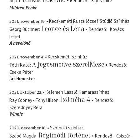
Agatha Christie
Rendező
Sipos Imre
Mildred Peake
2021. november 19.
Kecskeméti Ruszt József Stúdió Színház
Leonce és Léna
Georg Büchner
Rendező
Kovács
Lehel
A nevelőnő
2021. november 4.
Kecskeméti színház
A jegesmedve szerelMese
Tóth Kata
Rendező
Cseke Péter
játékmester
2021. október 22.
Kelemen László Kamaraszínház
1x3 néha 4
Ray Cooney - Tony Hilton
Rendező
Szerednyey Béla
Winnie
2020. december 18.
Szolnoki színház
Régimódi történet
Szabó Magda
Rendező
Csiszár