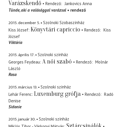
Varázskendő
Rendező
Jankovics Anna
Tünde
aki a valósággal varázsol
rendező
2015. december 5.
Szolnoki Szobaszínház
Könyvtári capriccio
Kiss József
Rendező
Kiss
József
Viktória
2015. április 17.
Szolnoki színház
A női szabó
Georges Feydeau
Rendező
Molnár
László
Rosa
2015. március 13.
Szolnoki színház
Luxemburg grófja
Lehár Ferenc
Rendező
Radó
Denise
Sidonie
2015. január 30.
Szolnoki színház
Sztárcsinálók
Miklós Tibor - Várkonyi Mátyás