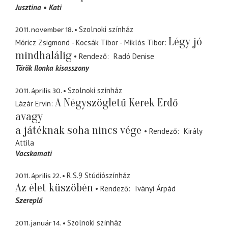
Jusztina
Kati
2011. november 18.
Szolnoki színház
Légy jó
Móricz Zsigmond - Kocsák Tibor - Miklós Tibor
mindhalálig
Rendező
Radó Denise
Török Ilonka kisasszony
2011. április 30.
Szolnoki színház
A Négyszögletű Kerek Erdő
Lázár Ervin
avagy
a játéknak soha nincs vége
Rendező
Király
Attila
Vacskamati
2011. április 22.
R.S.9 Stúdiószínház
Az élet küszöbén
Rendező
Iványi Árpád
Szereplő
2011. január 14.
Szolnoki színház