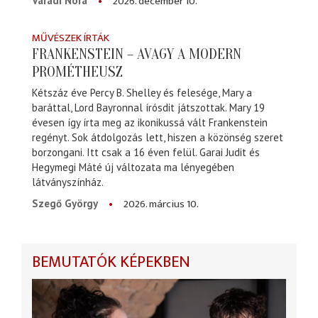
2026. december 10.
Váradi Nóra
MŰVÉSZEK ÍRTÁK
FRANKENSTEIN – AVAGY A MODERN
PROMÉTHEUSZ
Kétszáz éve Percy B. Shelley és felesége, Mary a
baráttal, Lord Bayronnal írósdit játszottak. Mary 19
évesen így írta meg az ikonikussá vált Frankenstein
regényt. Sok átdolgozás lett, hiszen a közönség szeret
borzongani. Itt csak a 16 éven felül. Garai Judit és
Hegymegi Máté új változata ma lényegében
látványszínház.
2026. március 10.
Szegő György
BEMUTATÓK KÉPEKBEN