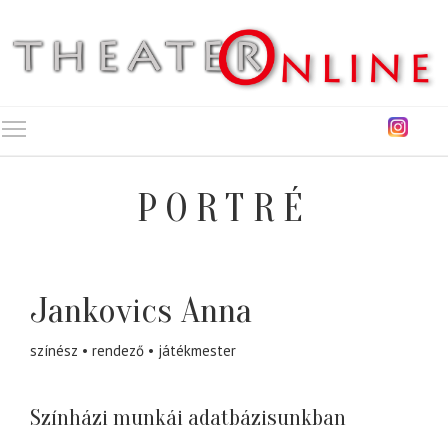
Toggle main menu visibility
PORTRÉ
Jankovics Anna
színész
rendező
játékmester
Színházi munkái adatbázisunkban