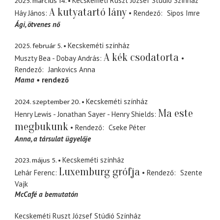
2025. március 14.
Kecskeméti Ruszt József Stúdió Színház
A kutyatartó lány
Háy János
Rendező
Sipos Imre
Ági
ötvenes nő
2025. február 5.
Kecskeméti színház
A kék csodatorta
Muszty Bea - Dobay András
Rendező
Jankovics Anna
Mama
rendező
2024. szeptember 20.
Kecskeméti színház
Ma este
Henry Lewis - Jonathan Sayer - Henry Shields
megbukunk
Rendező
Cseke Péter
Anna
a társulat ügyelője
2023. május 5.
Kecskeméti színház
Luxemburg grófja
Lehár Ferenc
Rendező
Szente
Vajk
McCafé a bemutatón
Kecskeméti Ruszt József Stúdió Színház