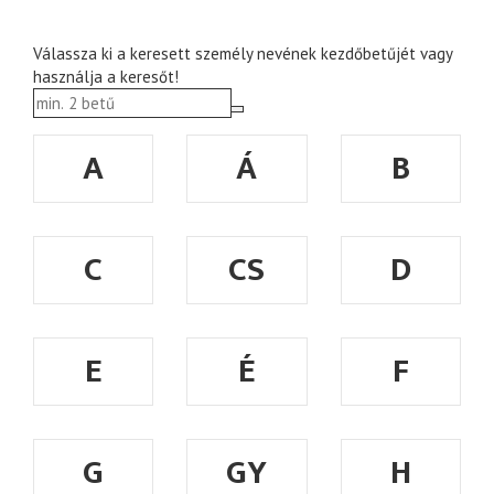
Válassza ki a keresett személy nevének kezdőbetűjét vagy
használja a keresőt!
A
Á
B
C
CS
D
E
É
F
G
GY
H