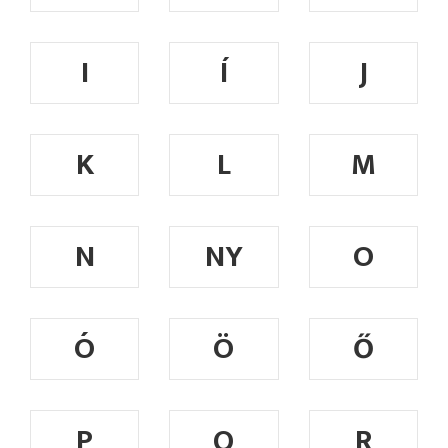
I
Í
J
K
L
M
N
NY
O
Ó
Ö
Ő
P
Q
R