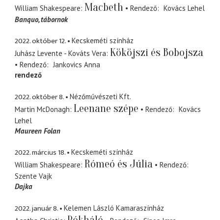
Macbeth
William Shakespeare
Rendező
Kovács Lehel
Banquo
tábornok
2022. október 12.
Kecskeméti színház
Kököjszi és Bobojsza
Juhász Levente - Kováts Vera
Rendező
Jankovics Anna
rendező
2022. október 8.
Nézőművészeti Kft.
Leenane szépe
Martin McDonagh
Rendező
Kovács
Lehel
Maureen Folan
2022. március 18.
Kecskeméti színház
Rómeó és Júlia
William Shakespeare
Rendező
Szente Vajk
Dajka
2022. január 8.
Kelemen László Kamaraszínház
Pókháló