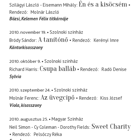
Én és a kisöcsém
Szilágyi László - Eisemann Mihály
Rendező
Molnár László
Bözsi
Kelemen Félix titkárnője
2010. november 19.
Szolnoki színház
A tanítónő
Bródy Sándor
Rendező
Kerényi Imre
Kántorkisasszony
2010. október 9.
Szolnoki színház
Csupa balláb
Richard Harris
Rendező
Radó Denise
Sylvia
2010. szeptember 24.
Szolnoki színház
Az üvegcipő
Molnár Ferenc
Rendező
Kiss József
Viola
kisasszony
2010. augusztus 25.
Magyar Színház
Sweet Charity
Neil Simon - Cy Coleman - Dorothy Fields
Rendező
Pelsőczy Réka