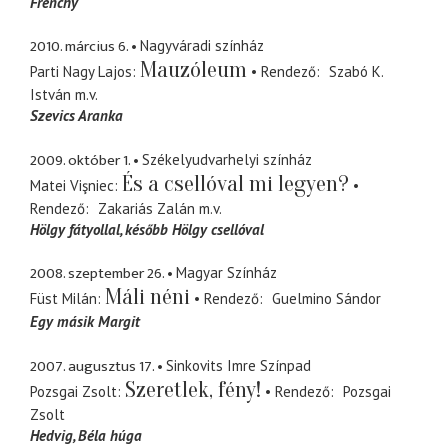
Frenchy
2010. március 6.
Nagyváradi színház
Mauzóleum
Parti Nagy Lajos
Rendező
Szabó K.
István
m.v.
Szevics Aranka
2009. október 1.
Székelyudvarhelyi színház
És a csellóval mi legyen?
Matei Vişniec
Rendező
Zakariás Zalán
m.v.
Hölgy fátyollal
később Hölgy csellóval
2008. szeptember 26.
Magyar Színház
Máli néni
Füst Milán
Rendező
Guelmino Sándor
Egy másik Margit
2007. augusztus 17.
Sinkovits Imre Színpad
Szeretlek, fény!
Pozsgai Zsolt
Rendező
Pozsgai
Zsolt
Hedvig
Béla húga