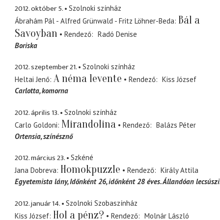
2012. október 5.
Szolnoki színház
Bál a
Ábrahám Pál - Alfred Grünwald - Fritz Löhner-Beda
Savoyban
Rendező
Radó Denise
Boriska
2012. szeptember 21.
Szolnoki színház
A néma levente
Heltai Jenő
Rendező
Kiss József
Carlotta
komorna
2012. április 13.
Szolnoki színház
Mirandolina
Carlo Goldoni
Rendező
Balázs Péter
Ortensia
színésznő
2012. március 23.
Szkéné
Homokpuzzle
Jana Dobreva
Rendező
Király Attila
Egyetemista lány
Időnként 26, időnként 28 éves. Állandóan lecsúszi
2012. január 14.
Szolnoki Szobaszínház
Hol a pénz?
Kiss József
Rendező
Molnár László