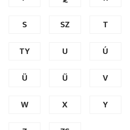
S
SZ
T
TY
U
Ú
Ü
Ű
V
W
X
Y