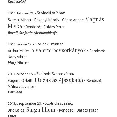
Kati
cseléd
2014. február 21.
Szolnoki színház
Mágnás
Szirmai Albert - Bakonyi Károly - Gábor Andor
Miska
Rendező
Balázs Péter
Rozali
Stefánia társalkodónője
2014. január 17.
Szolnoki színház
A salemi boszorkányok
Arthur Miller
Rendező
Nagy Viktor
Mary Warren
2013. október 6.
Szolnoki Szobaszínház
Utazás az éjszakába
Eugene O'Neill
Rendező
Málnay Levente
Cathleen
2013. szeptember 20.
Szolnoki színház
Sárga liliom
Bíró Lajos
Rendező
Balázs Péter
Emer