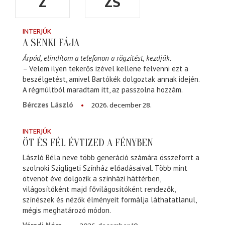
Z
ZS
INTERJÚK
A SENKI FÁJA
Árpád, elindítom a telefonon a rögzítést, kezdjük.
– Velem ilyen tekerős izével kellene felvenni ezt a
beszélgetést, amivel Bartókék dolgoztak annak idején.
A régmúltból maradtam itt, az passzolna hozzám.
2026. december 28.
Bérczes László
INTERJÚK
ÖT ÉS FÉL ÉVTIZED A FÉNYBEN
László Béla neve több generáció számára összeforrt a
szolnoki Szigligeti Színház előadásaival. Több mint
ötvenöt éve dolgozik a színházi háttérben,
világosítóként majd fővilágosítóként rendezők,
színészek és nézők élményeit formálja láthatatlanul,
mégis meghatározó módon.