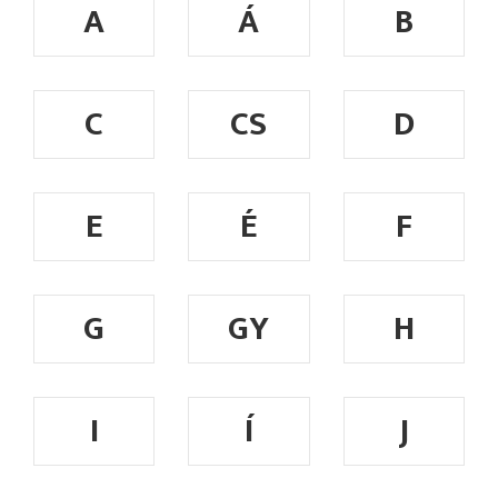
A
Á
B
C
CS
D
E
É
F
G
GY
H
I
Í
J