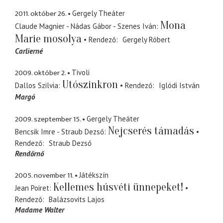
2011. október 26.
Gergely Theáter
Mona
Claude Magnier - Nádas Gábor - Szenes Iván
Marie mosolya
Rendező
Gergely Róbert
Carlierné
2009. október 2.
Tivoli
Utószinkron
Dallos Szilvia
Rendező
Iglódi István
Margó
2009. szeptember 15.
Gergely Theáter
Nejcserés támadás
Bencsik Imre - Straub Dezső
Rendező
Straub Dezső
Rendőrnő
2005. november 11.
Játékszín
Kellemes húsvéti ünnepeket!
Jean Poiret
Rendező
Balázsovits Lajos
Madame Walter