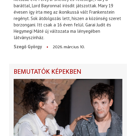
baráttal, Lord Bayronnal írósdit játszottak. Mary 19
évesen így írta meg az ikonikussá vált Frankenstein
regényt. Sok átdolgozás lett, hiszen a közönség szeret
borzongani. Itt csak a 16 éven felül. Garai Judit és
Hegymegi Máté új változata ma lényegében
látványszínház.
2026. március 10.
Szegő György
BEMUTATÓK KÉPEKBEN