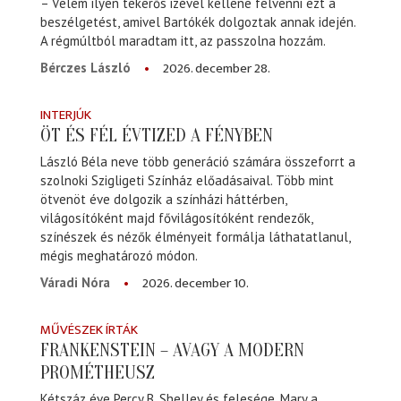
– Velem ilyen tekerős izével kellene felvenni ezt a
beszélgetést, amivel Bartókék dolgoztak annak idején.
A régmúltból maradtam itt, az passzolna hozzám.
2026. december 28.
Bérczes László
INTERJÚK
ÖT ÉS FÉL ÉVTIZED A FÉNYBEN
László Béla neve több generáció számára összeforrt a
szolnoki Szigligeti Színház előadásaival. Több mint
ötvenöt éve dolgozik a színházi háttérben,
világosítóként majd fővilágosítóként rendezők,
színészek és nézők élményeit formálja láthatatlanul,
mégis meghatározó módon.
2026. december 10.
Váradi Nóra
MŰVÉSZEK ÍRTÁK
FRANKENSTEIN – AVAGY A MODERN
PROMÉTHEUSZ
Kétszáz éve Percy B. Shelley és felesége, Mary a