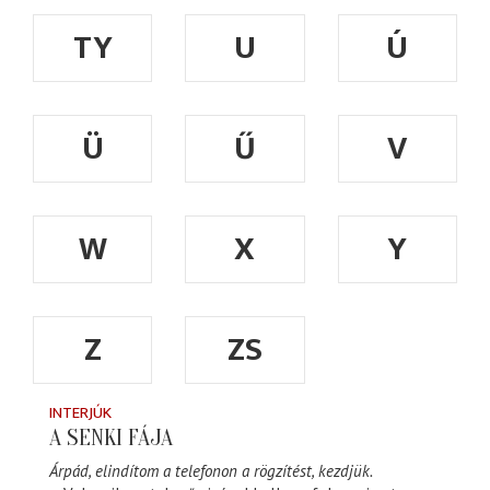
TY
U
Ú
Ü
Ű
V
W
X
Y
Z
ZS
INTERJÚK
A SENKI FÁJA
Árpád, elindítom a telefonon a rögzítést, kezdjük.