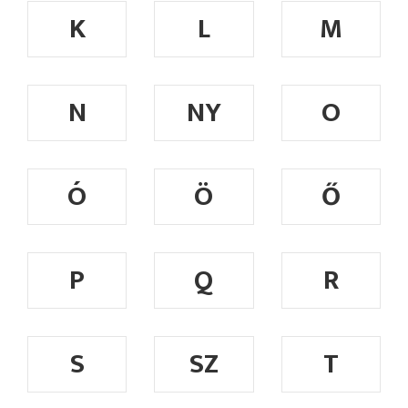
K
L
M
N
NY
O
Ó
Ö
Ő
P
Q
R
S
SZ
T