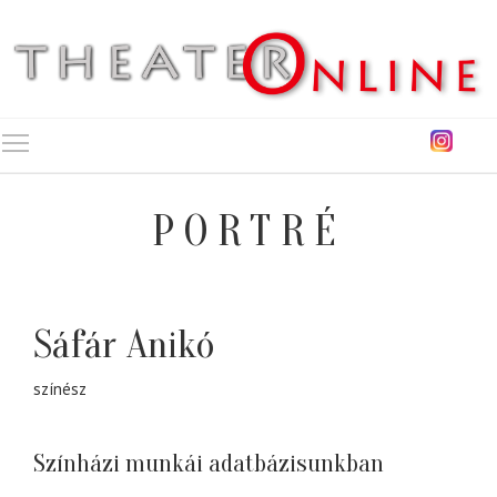
Toggle main menu visibility
PORTRÉ
Sáfár Anikó
színész
Színházi munkái adatbázisunkban