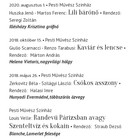
2020. augusztus 1.
Pesti Művész Színház
Lili bárónő
Huszka Jenő - Martos Ferenc
Rendező
Seregi Zoltán
Illésházy Krisztina grófnő
2018. október 15.
Pesti Művész Színház
Kaviár és lencse
Giulio Scarnacci - Renzo Tarabusi
Rendező
Márton András
Helena Vietoris
nagyvilági hölgy
2018. május 26.
Pesti Művész Színház
Csókos asszony
Zerkovitz Béla - Szilágyi László
Rendező
Halasi Imre
Hunyadi Evermódné
többszörös özvegy
Pesti Művész Színház
Randevú Párizsban avagy
Louis Velle
Szenteltvíz és kokain
Rendező
Straub Dezső
Blanche
Lamerlet felesége