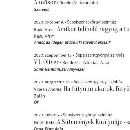
A műsor
Rendező
A társulat
Szereplő
2020. október 9.
Sepsiszentgyörgyi színház
Amikor telihold ragyog a tu
Radu Afrim
Radu Afrim
Andor
az idegen utazó, aki távolról érkezik
2020. szeptember 15.
Sepsiszentgyörgyi színház
VII. Olivér
Rendező
Zakariás Zalán
Saint Germain
zsiványvezér
2020. augusztus 26.
Sepsiszentgyörgyi színház
Ha fütyülni akarok, fütyü
Vălean Andrea
Zalán
Őr
2020. június 6.
Sepsiszentgyörgyi színház
A Sütemények Királynője
Pintér Béla
R
Papa
Pista Apja