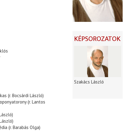
KÉPSOROZATOK
klós
y
Szakács László
as (r. Bocsárdi László)
oponyatorony (r. Lantos
László)
 László)
dia (r. Barabás Olga)