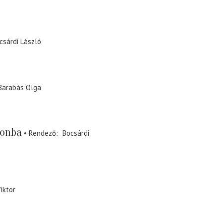
csárdi László
Barabás Olga
lonba
Rendező
Bocsárdi
iktor