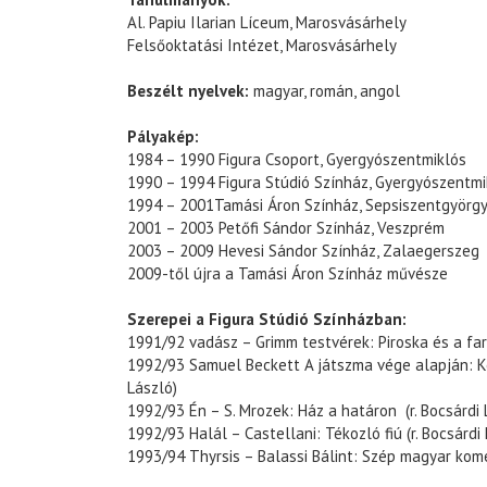
Al. Papiu Ilarian Líceum, Marosvásárhely
Felsőoktatási Intézet, Marosvásárhely
Beszélt nyelvek:
magyar, román, angol
Pályakép:
1984 – 1990 Figura Csoport, Gyergyószentmiklós
1990 – 1994 Figura Stúdió Színház, Gyergyószentmi
1994 – 2001Tamási Áron Színház, Sepsiszentgyörg
2001 – 2003 Petőfi Sándor Színház, Veszprém
2003 – 2009 Hevesi Sándor Színház, Zalaegerszeg
2009-től újra a Tamási Áron Színház művésze
Szerepei a Figura Stúdió Színházban:
1991/92 vadász – Grimm testvérek: Piroska és a fark
1992/93 Samuel Beckett A játszma vége alapján: K
László)
1992/93 Én – S. Mrozek: Ház a határon (r. Bocsárdi 
1992/93 Halál – Castellani: Tékozló fiú (r. Bocsárdi
1993/94 Thyrsis – Balassi Bálint: Szép magyar komé