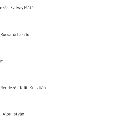
ező
Szilvay Máté
Bocsárdi László
im
Rendező
Kiliti Krisztián
Albu István