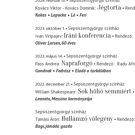
2024. február 13.
Sepsiszentgyörgyi színház
Jégtorta
Kovács Viktor - Kovács Dominik
Rend
Kakas
Lapocka
Ló
Feri
2023. október 1.
Sepsiszentgyörgyi színház
Iráni konferencia
Ivan Viripajev
Rendező
Oliver Larsen, 60 éves
2023. május 14.
Sepsiszentgyörgyi színház
Napraforgó
Pass Andrea
Rendező
Radu Afr
Gondnok
Fodrász
Eladó a turkálóban
2022. december 21.
Sepsiszentgyörgyi színház
Sok hűhó semmiért
William Shakespeare
Leonato
Messina kormányzója
Sepsiszentgyörgyi színház
Hullámzó vőlegény
Tamási Áron
Rendező
Bagi
jómódú gazda