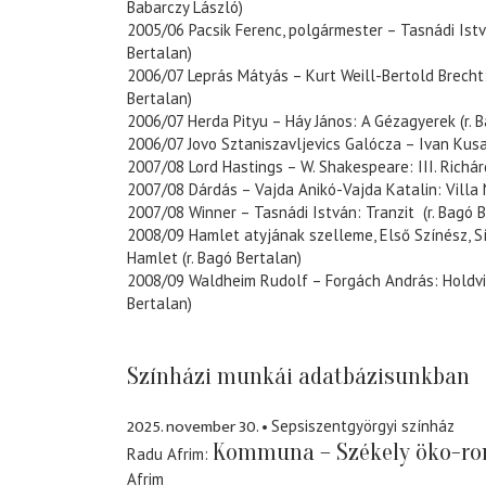
Babarczy László)
2005/06 Pacsik Ferenc, polgármester – Tasnádi Istv
Bertalan)
2006/07 Leprás Mátyás – Kurt Weill-Bertold Brecht:
Bertalan)
2006/07 Herda Pityu – Háy János: A Gézagyerek (r. 
2006/07 Jovo Sztaniszavljevics Galócza – Ivan Kusa
2007/08 Lord Hastings – W. Shakespeare: III. Richárd
2007/08 Dárdás – Vajda Anikó-Vajda Katalin: Villa N
2007/08 Winner – Tasnádi István: Tranzit (r. Bagó 
2008/09 Hamlet atyjának szelleme, Első Színész, S
Hamlet (r. Bagó Bertalan)
2008/09 Waldheim Rudolf – Forgách András: Holdvil
Bertalan)
Színházi munkái adatbázisunkban
2025. november 30.
Sepsiszentgyörgyi színház
Kommuna – Székely öko-r
Radu Afrim
Afrim