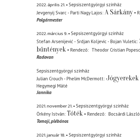
2022. április 21.
Sepsiszentgyörgyi színház
A Sárkány
Jevgenyij Svarc - Parti Nagy Lajos
R
Polgármester
2022. március 9.
Sepsiszentgyörgyi színház
Stefan Arsenijević - Srdjan Koljevic - Bojan Vuletic
bűntények
Rendező
Theodor Cristian Popes
Radovan
Sepsiszentgyörgyi színház
Jógyerekek
Julian Crouch - Phelim McDermott
Hegymegi Máté
Jannika
2021. november 21.
Sepsiszentgyörgyi színház
Tóték
Örkény István
Rendező
Bocsárdi László
Tomaji
plébános
2021. január 18.
Sepsiszentgyörgyi színház