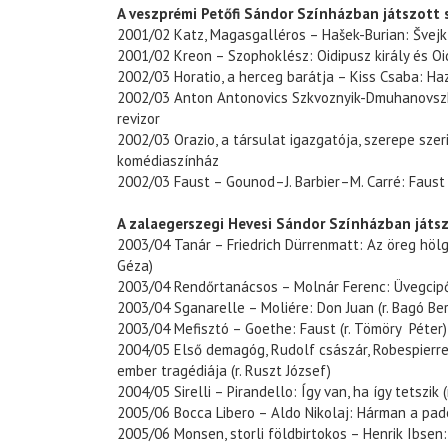
A veszprémi Petőfi Sándor Színházban játszott 
2001/02 Katz, Magasgalléros – Hašek-Burian: Švejk
2001/02 Kreon – Szophoklész: Oidipusz király és O
2002/03 Horatio, a herceg barátja – Kiss Csaba: H
2002/03 Anton Antonovics Szkvoznyik-Dmuhanovszki
revizor
2002/03 Orazio, a társulat igazgatója, szerepe szer
komédiaszínház
2002/03 Faust – Gounod–J. Barbier–M. Carré: Faust
A zalaegerszegi Hevesi Sándor Színházban játsz
2003/04 Tanár – Friedrich Dürrenmatt: Az öreg hölg
Géza)
2003/04 Rendőrtanácsos – Molnár Ferenc: Üvegcipő 
2003/04 Sganarelle – Moliére: Don Juan (r. Bagó Be
2003/04 Mefisztó – Goethe: Faust (r. Tömöry Péter)
2004/05 Első demagóg, Rudolf császár, Robespierre
ember tragédiája (r. Ruszt József)
2004/05 Sirelli – Pirandello: Így van, ha így tetszik (
2005/06 Bocca Libero – Aldo Nikolaj: Hárman a pado
2005/06 Monsen, storli földbirtokos – Henrik Ibsen: 