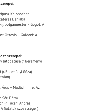
szerepei:
idipusz Kolonosban
azatérés Dániába
j, polgármester – Gogol: A
int Ottavio – Goldoni: A
ott szerepei:
y látogatása (r. Bereményi
(r. Bereményi Géza)
rtalan)
, Árus – Madách Imre: Az
r. Sári Dóra)
n (r. Tucsni András)
A fiatalok szövetsége (r.