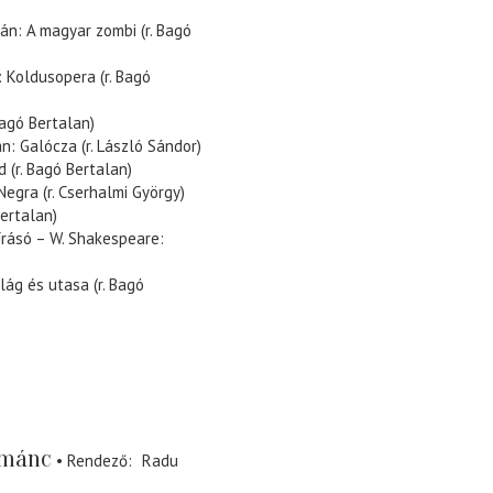
án: A magyar zombi (r. Bagó
 Koldusopera (r. Bagó
Bagó Bertalan)
n: Galócza (r. László Sándor)
 (r. Bagó Bertalan)
egra (r. Cserhalmi György)
Bertalan)
írásó – W. Shakespeare:
ág és utasa (r. Bagó
ománc
Rendező
Radu