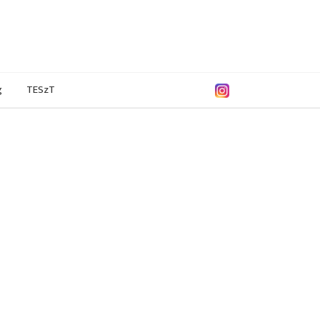
g
TESzT