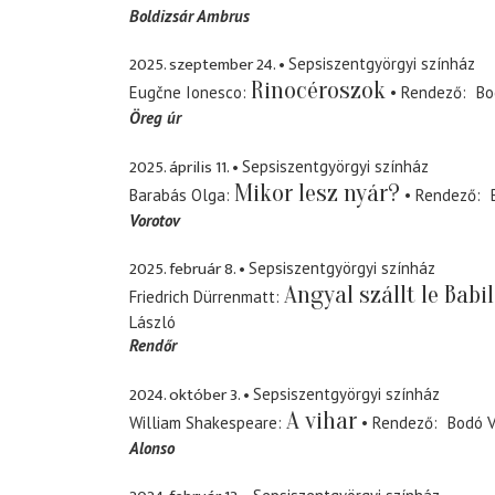
Boldizsár Ambrus
2025. szeptember 24.
Sepsiszentgyörgyi színház
Rinocéroszok
Eugčne Ionesco
Rendező
Bo
Öreg úr
2025. április 11.
Sepsiszentgyörgyi színház
Mikor lesz nyár?
Barabás Olga
Rendező
Vorotov
2025. február 8.
Sepsiszentgyörgyi színház
Angyal szállt le Babi
Friedrich Dürrenmatt
László
Rendőr
2024. október 3.
Sepsiszentgyörgyi színház
A vihar
William Shakespeare
Rendező
Bodó V
Alonso