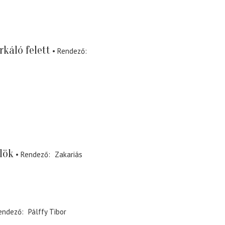
rkáló felett
Rendező
lök
Rendező
Zakariás
endező
Pálffy Tibor