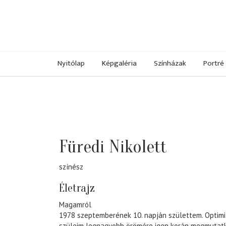
Nyitólap
Képgaléria
Színházak
Portré
Füredi Nikolett
színész
Életrajz
Magamról
1978 szeptemberének 10. napján születtem. Opti
szüleim legnagyobb örömére igen korán megmutatko