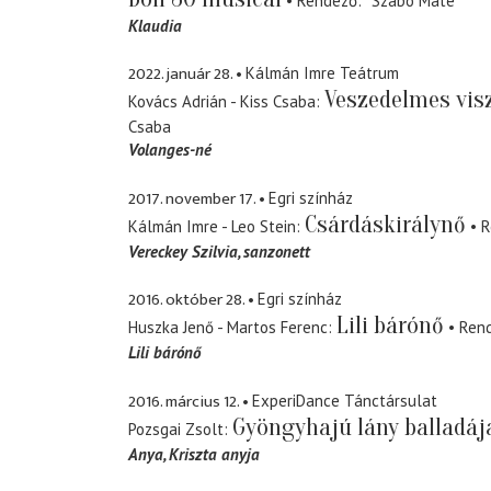
Rendező
Szabó Máté
Klaudia
2022. január 28.
Kálmán Imre Teátrum
Veszedelmes vis
Kovács Adrián - Kiss Csaba
Csaba
Volanges-né
2017. november 17.
Egri színház
Csárdáskirálynő
Kálmán Imre - Leo Stein
R
Vereckey Szilvia
sanzonett
2016. október 28.
Egri színház
Lili bárónő
Huszka Jenő - Martos Ferenc
Ren
Lili bárónő
2016. március 12.
ExperiDance Tánctársulat
Gyöngyhajú lány balladáj
Pozsgai Zsolt
Anya
Kriszta anyja