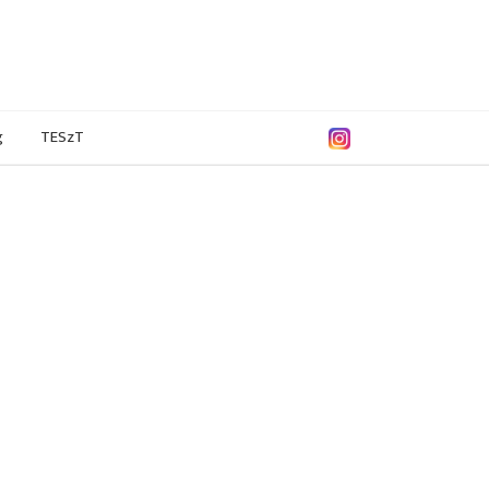
g
TESzT