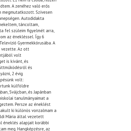
dtem. A zenéhez való erős
n megmutatkozott.
Szívesen
nnepségen. Autodidakta
nekeltem, táncoltam,
a fel szüleim figyelmét arra,
m az énekléssel. Így 6
Televízió Gyermekkórusába. A
a vezette.
Az ott
tjából volt
t is kívánt, és
üttműködésről és
yázni, 2 évig
épésünk volt:
rtunk külföldre
ban, Svájcban, és Japánban
iskolai tanulmányaimat a
geztem. Persze az éneklést
alakult ki különös vonzalmam a
ldi Mária által vezetett
l éneklés alapjait korábbi
tam meg. Hangképzésre, az