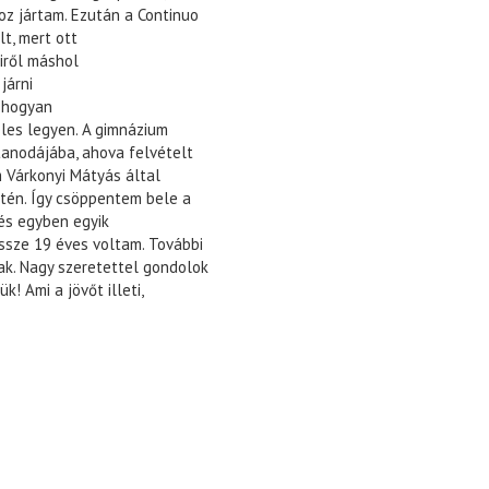
oz jártam. Ezután a Continuo
t, mert
ott
iről máshol
járni
y hogyan
eles legyen. A gimnázium
tanodájába, ahova felvételt
m Várkonyi Mátyás által
etén. Így csöppentem bele a
és egyben egyik
ssze 19 éves voltam. További
ak. Nagy szeretettel gondolok
! Ami a jövőt illeti,