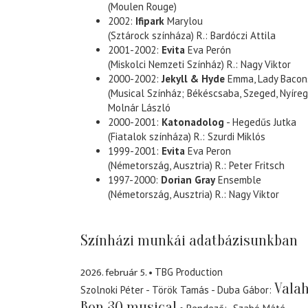
(Moulen Rouge)
2002:
Ifipark
Marylou
(Sztárock színháza) R.: Bardóczi Attila
2001-2002:
Evita
Eva Perón
(Miskolci Nemzeti Színház) R.: Nagy Viktor
2000-2002:
Jekyll & Hyde
Emma, Lady Bacons
(Musical Színház; Békéscsaba, Szeged, Nyíreg
Molnár László
2000-2001:
Katonadolog
- Hegedűs Jutka
(Fiatalok színháza) R.: Szurdi Miklós
1999-2001:
Evita
Eva Peron
(Németország, Ausztria) R.: Peter Fritsch
1997-2000:
Dorian Gray
Ensemble
(Németország, Ausztria) R.: Nagy Viktor
Színházi munkái adatbázisunkban
2026. február 5.
TBG Production
Valah
Szolnoki Péter - Török Tamás - Duba Gábor
Bon 30 musical