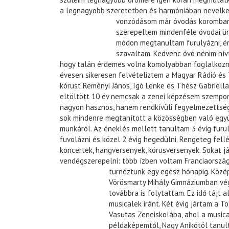
a legnagyobb szeretetben és harmóniában nevelke
vonzódásom már óvodás koromba
szerepeltem mindenféle óvodai ü
módon megtanultam furulyázni, é
szavaltam. Kedvenc óvó nénim hívt
hogy talán érdemes volna komolyabban foglalkozno
évesen sikeresen felvételiztem a Magyar Rádió és 
kórust Reményi János, Igó Lenke és Thész Gabriell
eltöltött 10 év nemcsak a zenei képzésem szempon
nagyon hasznos, hanem rendkívüli fegyelmezettsége
sok mindenre megtanított a közösségben való egy
munkáról. Az éneklés mellett tanultam 3 évig furul
fuvolázni és közel 2 évig hegedülni. Rengeteg fell
koncertek, hangversenyek, kórusversenyek. Sokat já
vendégszerepelni: több ízben voltam Franciaország
turnéztunk egy egész hónapig.
Közép
Vörösmarty Mihály Gimnáziumban vé
továbbra is folytattam. Ez idő tájt 
musicalek iránt. Két évig jártam a To
Vasutas Zeneiskolába, ahol a musica
példaképemtől, Nagy Anikótól tanul