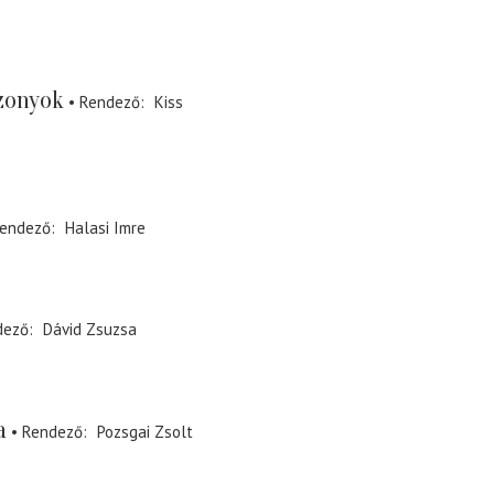
zonyok
Rendező
Kiss
endező
Halasi Imre
dező
Dávid Zsuzsa
a
Rendező
Pozsgai Zsolt