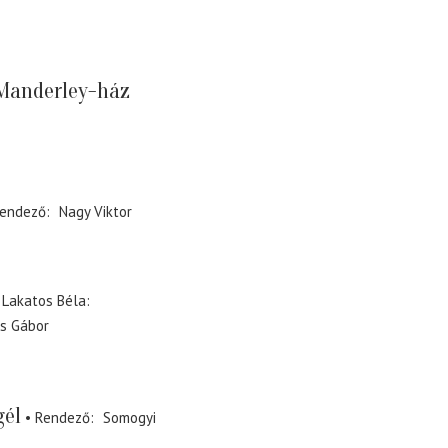
 Manderley-ház
endező
Nagy Viktor
i Lakatos Béla
ós Gábor
gél
Rendező
Somogyi