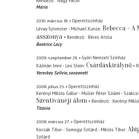
Rendező
Nagy Viktor
Mária
2010. március 18.
Operettszínház
Rebecca - A
Lévay Sylvester - Michael Kunze
asszonya
Rendező
Béres Attila
Beatrice Lacy
2009. szeptember 26.
Győri Nemzeti Színház
Csárdáskirálynő
Kálmán Imre - Leo Stein
R
Vereckey Szilvia
sanzonett
2008. július 25.
Operettszínház
Kerényi Miklós Gábor - Müller Péter Sziámi - Szakcs
Szentivánéji álom
Rendező
Kerényi Mikl
Titánia
2008. március 27.
Operettszínház
Abi
Kocsák Tibor - Somogyi Szilárd - Miklós Tibor
Szilárd