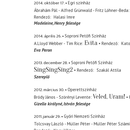
2014. október 17.
Egri színház
Ábrahám Pál - Alfred Grünwald - Fritz Löhner-Beda
Rendező
Halasi Imre
Madeleine
Henry felesége
2014. április 26.
Soproni Petőfi Színház
Evita
A.Lloyd Webber - Tim Rice
Rendező
Kato
Eva Peron
2013. december 28.
Soproni Petőfi Színház
SingSingSing2
Rendező
Szakál Attila
Szereplő
2012. március 30.
Operettszínház
Veled, Uram!
Bródy János - Szörényi Levente
Gizella királyné
István felesége
2011. január 29.
Győri Nemzeti Színház
Tolcsvay László - Müller Péter - Müller Péter Sziámi