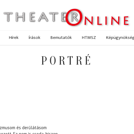
Hírek
Írások
Bemutatók
HTMSZ
Képügynöksé
PORTRÉ
mizmusom és derűlátásom
zott. Ez nem is csoda, hiszen