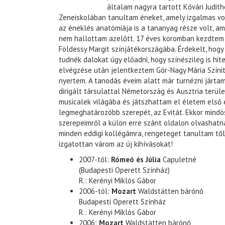
általam nagyra tartott Kővári Judith
Zeneiskolában tanultam éneket, amely izgalmas vol
az éneklés anatómiája is a tananyag része volt, am
nem hallottam azelőtt. 17 éves koromban kezdtem 
Földessy Margit színjátékországába. Érdekelt, hog
tudnék dalokat úgy előadni, hogy színészileg is hit
elvégzése után jelentkeztem Gór-Nagy Mária Színi
nyertem. A tanodás éveim alatt már turnézni járta
dirigált társulattal Németország és Ausztria terül
musicalek világába és játszhattam el életem első 
legmeghatározóbb szerepét, az Evitát. Ekkor mindö
szerepeimről a külön erre szánt oldalon olvashatn
minden eddigi kollégámra, rengeteget tanultam tőlük
izgatottan várom az új kihívásokat!
2007-től:
Rómeó és Júlia
Capuletné
(Budapesti Operett Színház)
R.: Kerényi Miklós Gábor
2006-tól:
Mozart
Waldstätten bárónő
Budapesti Operett Színház
R.: Kerényi Miklós Gábor
2006:
Mozart
Waldstätten bárónő