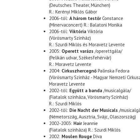
(Deutsches Theater, München)
R.: Kerényi Miklós Gábor
2006-tól:
A három testőr
Constance
(Minervaconcert) R.: Balatoni Monika
2006-tól:
Viktória
Viktória
(Vörösmarty Színház)
R.: Szurdi Miklós és Moravetz Levente
2005:
Operett varázs
/operettgála/
(Pelikán udvar, Székesfehérvár)
R.: Moravetz Levente
2004:
Cirkuszhercegnő
Palinska Fedora
(Vörösmarty Színház - Magyar Nemzeti Cirkusz
Moravetz Levente
2002-től:
Együtt a banda
/musicalgála/
(Fiatalok színháza, Vörösmarty Színház)
R.: Szurdi Miklós
2002-től:
Die Nacht der Musicals
/musicalgá
(Németország, Ausztria, Svájc, Olaszország)
2002-2003:
Hair
Jeannie
(Fiatalok színháza) R.: Szurdi Miklós
2002:
Moulen Rouge
Díva