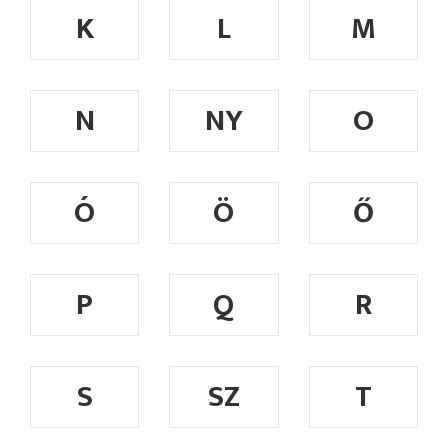
K
L
M
N
NY
O
Ó
Ö
Ő
P
Q
R
S
SZ
T