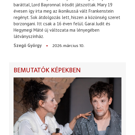
baráttal, Lord Bayronnal írósdit játszottak. Mary 19
évesen így írta meg az ikonikussá vált Frankenstein
regényt. Sok átdolgozás lett, hiszen a közönség szeret
borzongani. Itt csak a 16 éven felül. Garai Judit és
Hegymegi Máté új változata ma lényegében
látványszínház.
2026. március 10.
Szegő György
BEMUTATÓK KÉPEKBEN