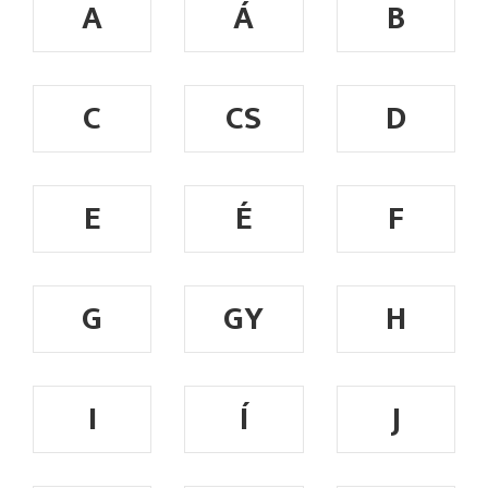
A
Á
B
C
CS
D
E
É
F
G
GY
H
I
Í
J