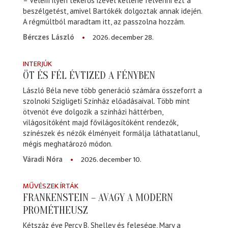
– Velem ilyen tekerős izével kellene felvenni ezt a
beszélgetést, amivel Bartókék dolgoztak annak idején.
A régmúltból maradtam itt, az passzolna hozzám.
2026. december 28.
Bérczes László
INTERJÚK
ÖT ÉS FÉL ÉVTIZED A FÉNYBEN
László Béla neve több generáció számára összeforrt a
szolnoki Szigligeti Színház előadásaival. Több mint
ötvenöt éve dolgozik a színházi háttérben,
világosítóként majd fővilágosítóként rendezők,
színészek és nézők élményeit formálja láthatatlanul,
mégis meghatározó módon.
2026. december 10.
Váradi Nóra
MŰVÉSZEK ÍRTÁK
FRANKENSTEIN – AVAGY A MODERN
PROMÉTHEUSZ
Kétszáz éve Percy B. Shelley és felesége, Mary a