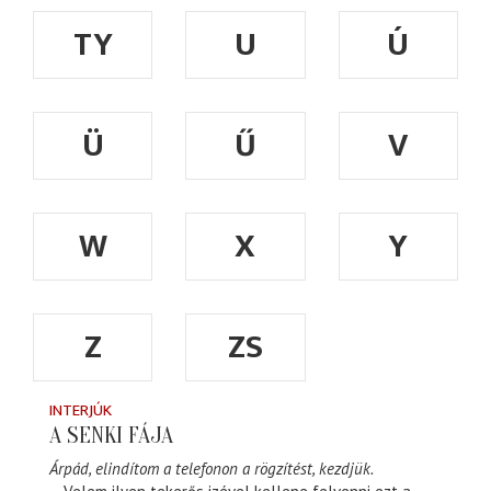
TY
U
Ú
Ü
Ű
V
W
X
Y
Z
ZS
INTERJÚK
A SENKI FÁJA
Árpád, elindítom a telefonon a rögzítést, kezdjük.