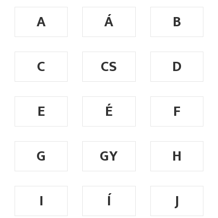
A
Á
B
C
CS
D
E
É
F
G
GY
H
I
Í
J