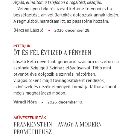
Árpád, elindítom a telefonon a rögzítést, kezdjük.
– Velem ilyen tekerős izével kellene felvenni ezt a
beszélgetést, amivel Bartókék dolgoztak annak idején.
A régmúltból maradtam itt, az passzolna hozzám.
2026. december 28.
Bérczes László
INTERJÚK
ÖT ÉS FÉL ÉVTIZED A FÉNYBEN
László Béla neve több generáció számára összeforrt a
szolnoki Szigligeti Színház előadásaival. Több mint
ötvenöt éve dolgozik a színházi háttérben,
világosítóként majd fővilágosítóként rendezők,
színészek és nézők élményeit formálja láthatatlanul,
mégis meghatározó módon.
2026. december 10.
Váradi Nóra
MŰVÉSZEK ÍRTÁK
FRANKENSTEIN – AVAGY A MODERN
PROMÉTHEUSZ