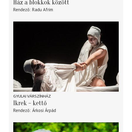
Ház a blokkok között
Rendező
Radu Afrim
GYULAI VÁRSZÍNHÁZ
Ikrek – kettő
Rendező
Árkosi Árpád