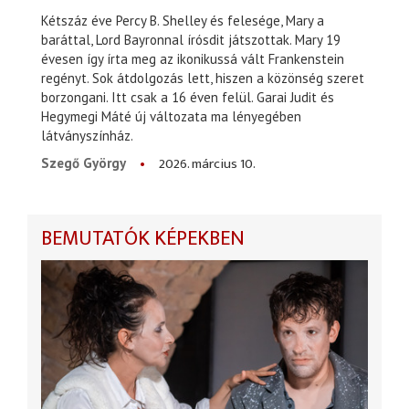
Kétszáz éve Percy B. Shelley és felesége, Mary a
baráttal, Lord Bayronnal írósdit játszottak. Mary 19
évesen így írta meg az ikonikussá vált Frankenstein
regényt. Sok átdolgozás lett, hiszen a közönség szeret
borzongani. Itt csak a 16 éven felül. Garai Judit és
Hegymegi Máté új változata ma lényegében
látványszínház.
2026. március 10.
Szegő György
BEMUTATÓK KÉPEKBEN