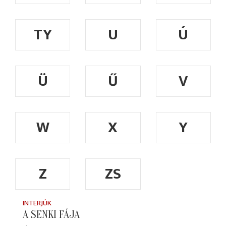
TY
U
Ú
Ü
Ű
V
W
X
Y
Z
ZS
INTERJÚK
A SENKI FÁJA