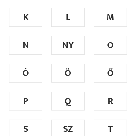
K
L
M
N
NY
O
Ó
Ö
Ő
P
Q
R
S
SZ
T