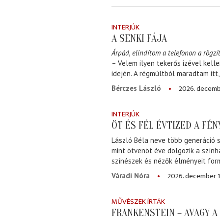
INTERJÚK
A SENKI FÁJA
Árpád, elindítom a telefonon a rögzít
– Velem ilyen tekerős izével kell
idején. A régmúltból maradtam itt
2026. decemb
Bérczes László
INTERJÚK
ÖT ÉS FÉL ÉVTIZED A FÉ
László Béla neve több generáció s
mint ötvenöt éve dolgozik a szính
színészek és nézők élményeit for
2026. december 1
Váradi Nóra
MŰVÉSZEK ÍRTÁK
FRANKENSTEIN – AVAGY 