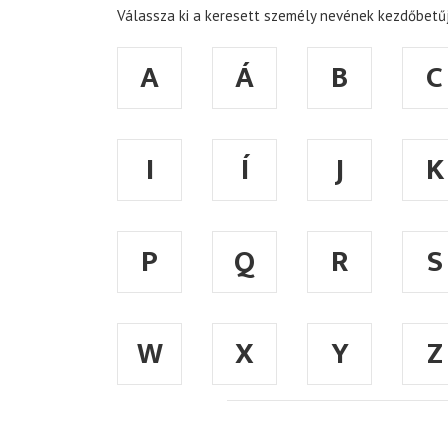
Válassza ki a keresett személy nevének kezdőbetűj
A
Á
B
C
I
Í
J
K
P
Q
R
S
W
X
Y
Z