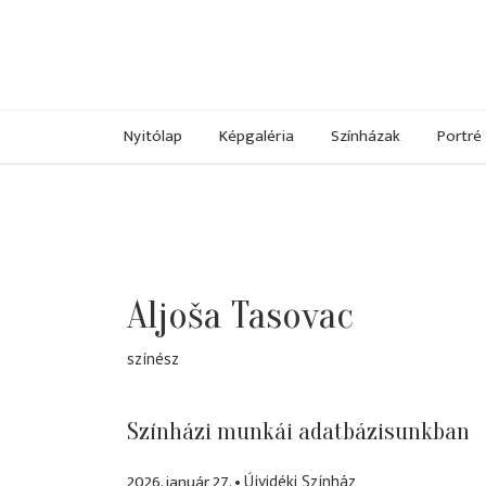
Nyitólap
Képgaléria
Színházak
Portré
Aljoša Tasovac
színész
Színházi munkái adatbázisunkban
2026. január 27.
Újvidéki Színház