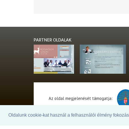
PARTNER OLDALAK
Az oldal megjelenését támogatja:
Oldalunk cookie-kat használ a felhasználói élmény fokozásá
© 2026. - THEATER Online -
theater.hu