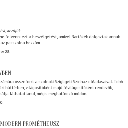
ést, kezdjük.
ene felvenni ezt a beszélgetést, amivel Bartókék dolgoztak annak
, az passzolna hozzám.
er 28.
NYBEN
zámára összeforrt a szolnoki Szigligeti Színház előadásaival. Több
ázi háttérben, világosítóként majd fővilágosítóként rendezők,
málja láthatatlanul, mégis meghatározó módon.
0.
A MODERN PROMÉTHEUSZ