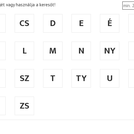
ét vagy használja a keresőt!
CS
D
E
É
L
M
N
NY
SZ
T
TY
U
ZS