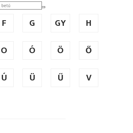
F
G
GY
H
O
Ó
Ö
Ő
Ú
Ü
Ű
V