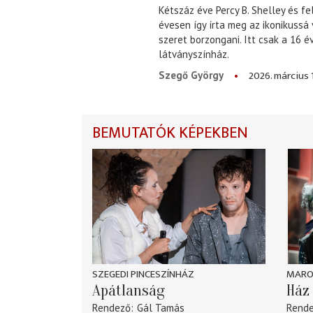
Kétszáz éve Percy B. Shelley és fe
évesen így írta meg az ikonikussá
szeret borzongani. Itt csak a 16 
látványszínház.
2026. március 
Szegő György
BEMUTATÓK KÉPEKBEN
SZEGEDI PINCESZÍNHÁZ
MARO
Apátlanság
Ház 
Rendező
Gál Tamás
Rend