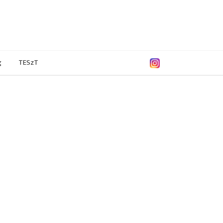
g
TESzT