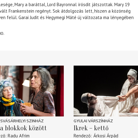
lesége, Mary a baráttal, Lord Bayronnal írósdit játszottak. Mary 19
 vált Frankenstein regényt. Sok átdolgozás lett, hiszen a közönség
éven felül. Garai Judit és Hegymegi Máté új változata ma lényegében
10.
SVÁSÁRHELYI SZINHÁZ
GYULAI VÁRSZÍNHÁZ
a blokkok között
Ikrek – kettő
ező
Radu Afrim
Rendező
Árkosi Árpád