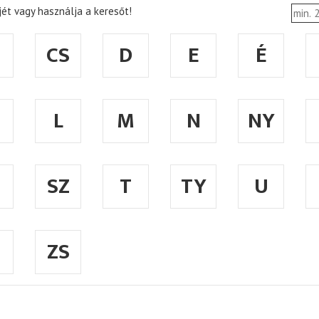
ét vagy használja a keresőt!
CS
D
E
É
L
M
N
NY
SZ
T
TY
U
ZS