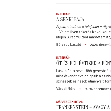
INTERJÚK
A SENKI FÁJA
Árpád, elindítom a telefonon a rögzít
– Velem ilyen tekerős izével kell
idején. A régmúltból maradtam itt
2026. decemb
Bérczes László
INTERJÚK
ÖT ÉS FÉL ÉVTIZED A FÉ
László Béla neve több generáció s
mint ötvenöt éve dolgozik a szính
színészek és nézők élményeit for
2026. december 1
Váradi Nóra
MŰVÉSZEK ÍRTÁK
FRANKENSTEIN – AVAGY 