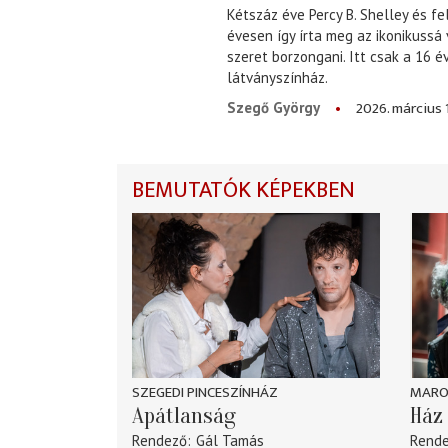
Kétszáz éve Percy B. Shelley és fe
évesen így írta meg az ikonikussá
szeret borzongani. Itt csak a 16 
látványszínház.
2026. március 
Szegő György
BEMUTATÓK KÉPEKBEN
SZEGEDI PINCESZÍNHÁZ
MARO
Apátlanság
Ház 
Rendező
Gál Tamás
Rend