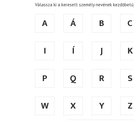
Válassza ki a keresett személy nevének kezdőbetűj
A
Á
B
C
I
Í
J
K
P
Q
R
S
W
X
Y
Z