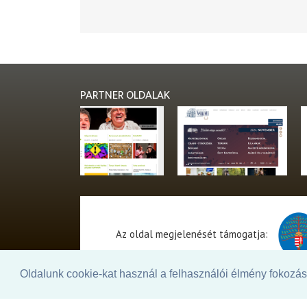
PARTNER OLDALAK
Az oldal megjelenését támogatja:
Oldalunk cookie-kat használ a felhasználói élmény fokozásá
© 2026. - THEATER Online -
theater.hu