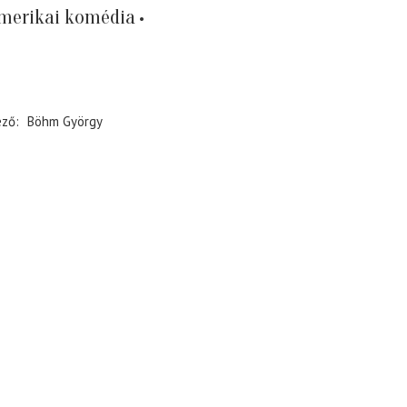
merikai komédia
ező
Böhm György