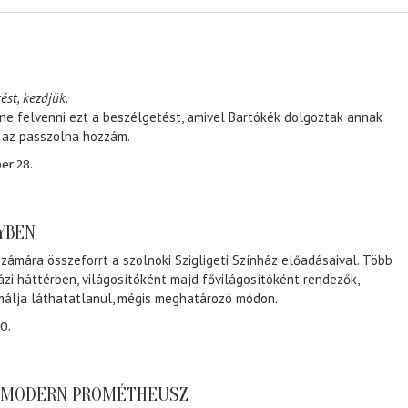
ést, kezdjük.
ene felvenni ezt a beszélgetést, amivel Bartókék dolgoztak annak
, az passzolna hozzám.
er 28.
NYBEN
zámára összeforrt a szolnoki Szigligeti Színház előadásaival. Több
ázi háttérben, világosítóként majd fővilágosítóként rendezők,
málja láthatatlanul, mégis meghatározó módon.
0.
A MODERN PROMÉTHEUSZ