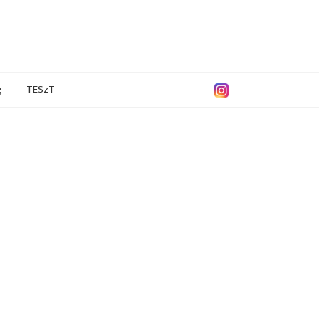
g
TESzT