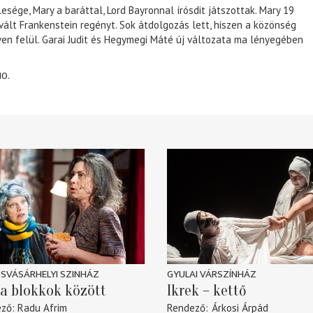
lesége, Mary a baráttal, Lord Bayronnal írósdit játszottak. Mary 19
 vált Frankenstein regényt. Sok átdolgozás lett, hiszen a közönség
éven felül. Garai Judit és Hegymegi Máté új változata ma lényegében
10.
SVÁSÁRHELYI SZINHÁZ
GYULAI VÁRSZÍNHÁZ
a blokkok között
Ikrek – kettő
ező
Radu Afrim
Rendező
Árkosi Árpád