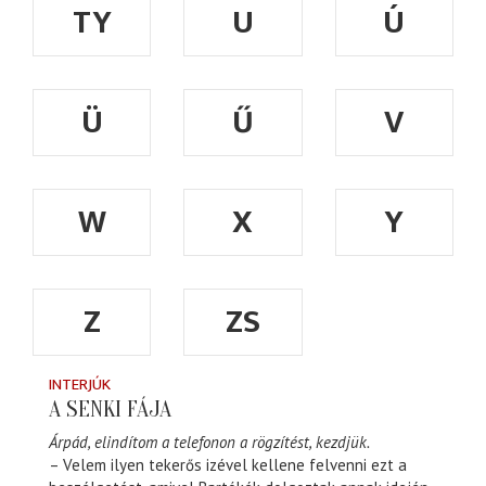
TY
U
Ú
Ü
Ű
V
W
X
Y
Z
ZS
INTERJÚK
A SENKI FÁJA
Árpád, elindítom a telefonon a rögzítést, kezdjük.
– Velem ilyen tekerős izével kellene felvenni ezt a