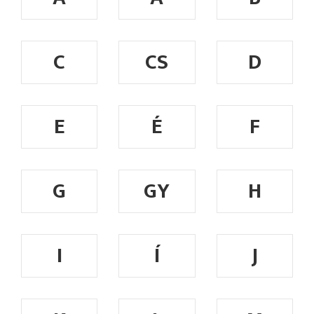
C
CS
D
E
É
F
G
GY
H
I
Í
J