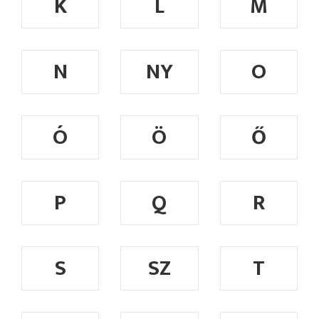
K
L
M
N
NY
O
Ó
Ö
Ő
P
Q
R
S
SZ
T