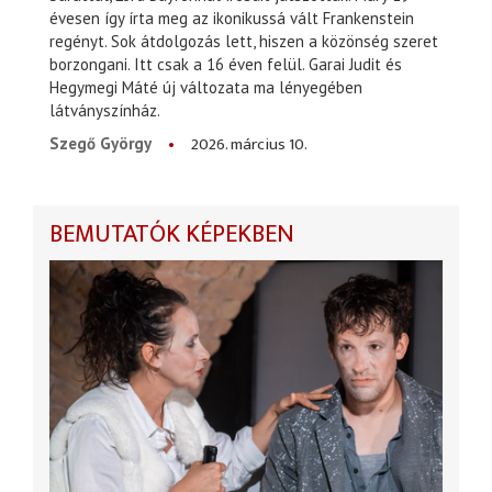
évesen így írta meg az ikonikussá vált Frankenstein
regényt. Sok átdolgozás lett, hiszen a közönség szeret
borzongani. Itt csak a 16 éven felül. Garai Judit és
Hegymegi Máté új változata ma lényegében
látványszínház.
2026. március 10.
Szegő György
BEMUTATÓK KÉPEKBEN