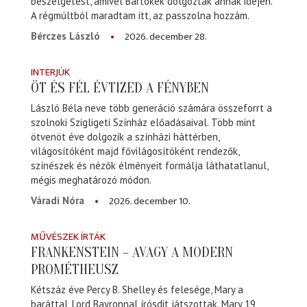
beszélgetést, amivel Bartókék dolgoztak annak idején.
A régmúltból maradtam itt, az passzolna hozzám.
2026. december 28.
Bérczes László
INTERJÚK
ÖT ÉS FÉL ÉVTIZED A FÉNYBEN
László Béla neve több generáció számára összeforrt a
szolnoki Szigligeti Színház előadásaival. Több mint
ötvenöt éve dolgozik a színházi háttérben,
világosítóként majd fővilágosítóként rendezők,
színészek és nézők élményeit formálja láthatatlanul,
mégis meghatározó módon.
2026. december 10.
Váradi Nóra
MŰVÉSZEK ÍRTÁK
FRANKENSTEIN – AVAGY A MODERN
PROMÉTHEUSZ
Kétszáz éve Percy B. Shelley és felesége, Mary a
baráttal, Lord Bayronnal írósdit játszottak. Mary 19