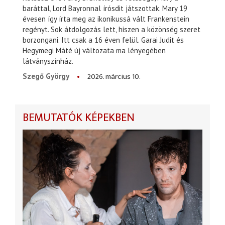
baráttal, Lord Bayronnal írósdit játszottak. Mary 19
évesen így írta meg az ikonikussá vált Frankenstein
regényt. Sok átdolgozás lett, hiszen a közönség szeret
borzongani. Itt csak a 16 éven felül. Garai Judit és
Hegymegi Máté új változata ma lényegében
látványszínház.
2026. március 10.
Szegő György
BEMUTATÓK KÉPEKBEN