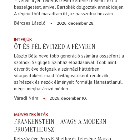
– Velem ilyen tekerős izével kellene felvenni ezt a
beszélgetést, amivel Bartókék dolgoztak annak idején.
A régmúltból maradtam itt, az passzolna hozzám.
2026. december 28.
Bérczes László
INTERJÚK
ÖT ÉS FÉL ÉVTIZED A FÉNYBEN
László Béla neve több generáció számára összeforrt a
szolnoki Szigligeti Színház előadásaival. Több mint
ötvenöt éve dolgozik a színházi háttérben,
világosítóként majd fővilágosítóként rendezők,
színészek és nézők élményeit formálja láthatatlanul,
mégis meghatározó módon.
2026. december 10.
Váradi Nóra
MŰVÉSZEK ÍRTÁK
FRANKENSTEIN – AVAGY A MODERN
PROMÉTHEUSZ
Kétszáz éve Percy B. Shelley és felesége, Mary a