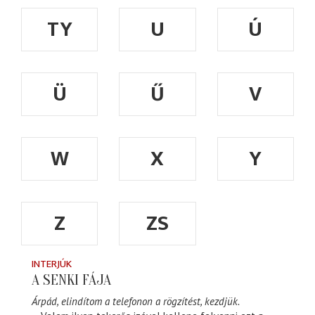
TY
U
Ú
Ü
Ű
V
W
X
Y
Z
ZS
INTERJÚK
A SENKI FÁJA
Árpád, elindítom a telefonon a rögzítést, kezdjük.