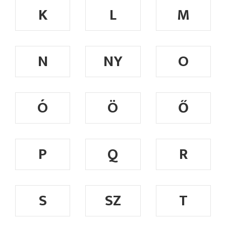
K
L
M
N
NY
O
Ó
Ö
Ő
P
Q
R
S
SZ
T