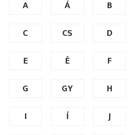
A
Á
B
C
CS
D
E
É
F
G
GY
H
I
Í
J