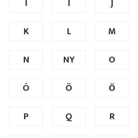
I
Í
J
K
L
M
N
NY
O
Ó
Ö
Ő
P
Q
R