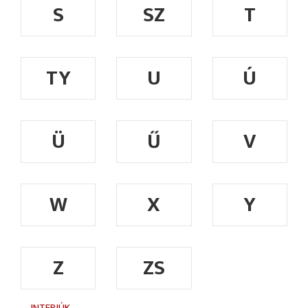
S
SZ
T
TY
U
Ú
Ü
Ű
V
W
X
Y
Z
ZS
INTERJÚK