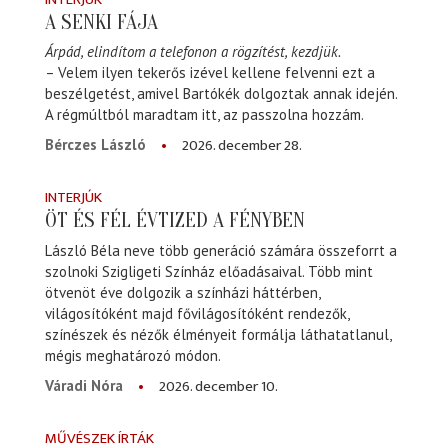
A SENKI FÁJA
Árpád, elindítom a telefonon a rögzítést, kezdjük.
– Velem ilyen tekerős izével kellene felvenni ezt a
beszélgetést, amivel Bartókék dolgoztak annak idején.
A régmúltból maradtam itt, az passzolna hozzám.
2026. december 28.
Bérczes László
INTERJÚK
ÖT ÉS FÉL ÉVTIZED A FÉNYBEN
László Béla neve több generáció számára összeforrt a
szolnoki Szigligeti Színház előadásaival. Több mint
ötvenöt éve dolgozik a színházi háttérben,
világosítóként majd fővilágosítóként rendezők,
színészek és nézők élményeit formálja láthatatlanul,
mégis meghatározó módon.
2026. december 10.
Váradi Nóra
MŰVÉSZEK ÍRTÁK