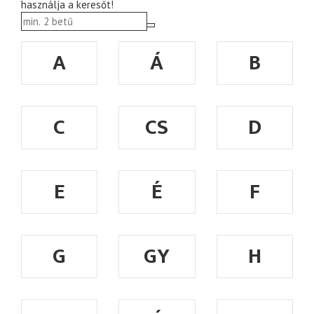
használja a keresőt!
A
Á
B
C
CS
D
E
É
F
G
GY
H