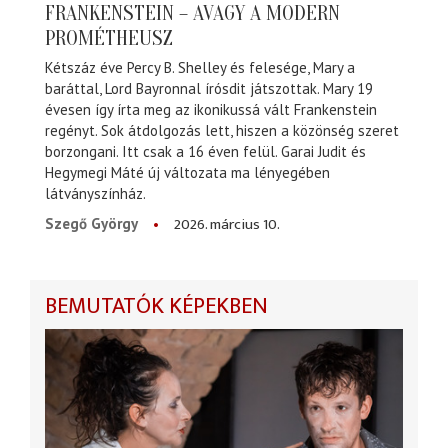
FRANKENSTEIN – AVAGY A MODERN
PROMÉTHEUSZ
Kétszáz éve Percy B. Shelley és felesége, Mary a
baráttal, Lord Bayronnal írósdit játszottak. Mary 19
évesen így írta meg az ikonikussá vált Frankenstein
regényt. Sok átdolgozás lett, hiszen a közönség szeret
borzongani. Itt csak a 16 éven felül. Garai Judit és
Hegymegi Máté új változata ma lényegében
látványszínház.
2026. március 10.
Szegő György
BEMUTATÓK KÉPEKBEN