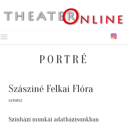
Toggle main menu visibility
PORTRÉ
Szásziné Felkai Flóra
színész
Színházi munkái adatbázisunkban