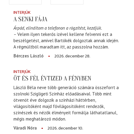
INTERJÚK
A SENKI FÁJA
Árpád, elindítom a telefonon a rögzítést, kezdjük.
– Velem ilyen tekerős izével kellene felvenni ezt a
beszélgetést, amivel Bartókék dolgoztak annak idején.
A régmúltból maradtam itt, az passzolna hozzám.
2026. december 28.
Bérczes László
INTERJÚK
ÖT ÉS FÉL ÉVTIZED A FÉNYBEN
László Béla neve több generáció számára összeforrt a
szolnoki Szigligeti Színház előadásaival. Több mint
ötvenöt éve dolgozik a színházi háttérben,
világosítóként majd fővilágosítóként rendezők,
színészek és nézők élményeit formálja láthatatlanul,
mégis meghatározó módon.
2026. december 10.
Váradi Nóra