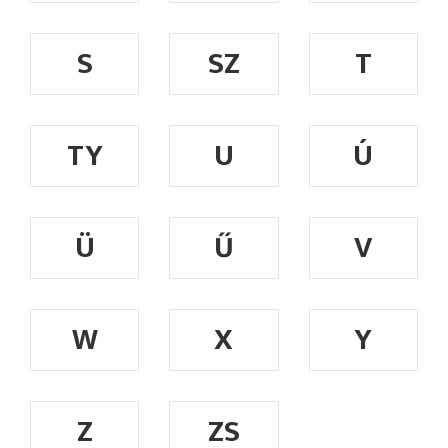
S
SZ
T
TY
U
Ú
Ü
Ű
V
W
X
Y
Z
ZS