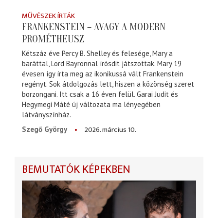
MŰVÉSZEK ÍRTÁK
FRANKENSTEIN – AVAGY A MODERN
PROMÉTHEUSZ
Kétszáz éve Percy B. Shelley és felesége, Mary a
baráttal, Lord Bayronnal írósdit játszottak. Mary 19
évesen így írta meg az ikonikussá vált Frankenstein
regényt. Sok átdolgozás lett, hiszen a közönség szeret
borzongani. Itt csak a 16 éven felül. Garai Judit és
Hegymegi Máté új változata ma lényegében
látványszínház.
2026. március 10.
Szegő György
BEMUTATÓK KÉPEKBEN