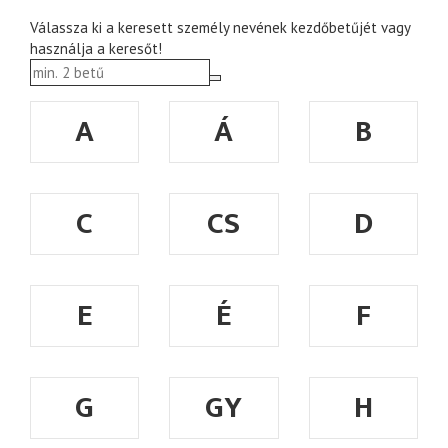
Válassza ki a keresett személy nevének kezdőbetűjét vagy
használja a keresőt!
A
Á
B
C
CS
D
E
É
F
G
GY
H