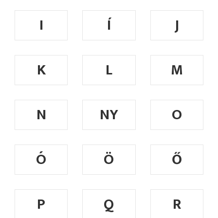
I
Í
J
K
L
M
N
NY
O
Ó
Ö
Ő
P
Q
R