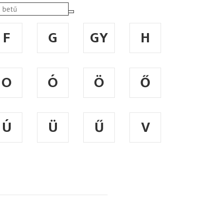
F
G
GY
H
O
Ó
Ö
Ő
Ú
Ü
Ű
V