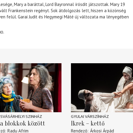
lesége, Mary a baráttal, Lord Bayronnal írósdit játszottak. Mary 19
 vált Frankenstein regényt. Sok átdolgozás lett, hiszen a közönség
éven felül. Garai Judit és Hegymegi Máté új változata ma lényegében
10.
SVÁSÁRHELYI SZINHÁZ
GYULAI VÁRSZÍNHÁZ
a blokkok között
Ikrek – kettő
ező
Radu Afrim
Rendező
Árkosi Árpád