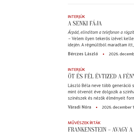
INTERJÚK
A SENKI FÁJA
Árpád, elindítom a telefonon a rögzít
– Velem ilyen tekerős izével kell
idején. A régmúltból maradtam itt
2026. decemb
Bérczes László
INTERJÚK
ÖT ÉS FÉL ÉVTIZED A FÉ
László Béla neve több generáció s
mint ötvenöt éve dolgozik a szính
színészek és nézők élményeit for
2026. december 1
Váradi Nóra
MŰVÉSZEK ÍRTÁK
FRANKENSTEIN – AVAGY 