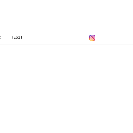
g
TESzT