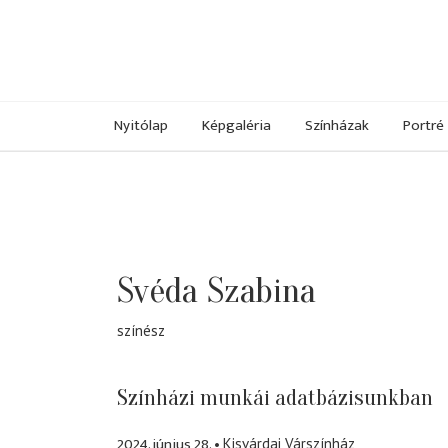
Nyitólap
Képgaléria
Színházak
Portré
Svéda Szabina
színész
Színházi munkái adatbázisunkban
2024. június 28.
Kisvárdai Várszínház