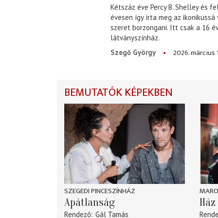
Kétszáz éve Percy B. Shelley és fe
évesen így írta meg az ikonikussá
szeret borzongani. Itt csak a 16 
látványszínház.
2026. március 
Szegő György
BEMUTATÓK KÉPEKBEN
SZEGEDI PINCESZÍNHÁZ
MARO
Apátlanság
Ház 
Rendező
Gál Tamás
Rend