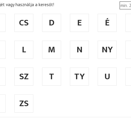
ét vagy használja a keresőt!
CS
D
E
É
L
M
N
NY
SZ
T
TY
U
ZS