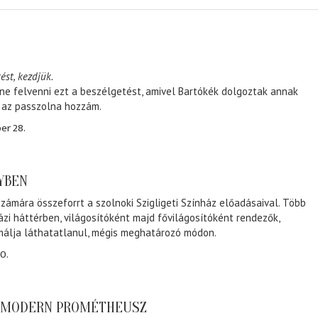
ést, kezdjük.
ene felvenni ezt a beszélgetést, amivel Bartókék dolgoztak annak
, az passzolna hozzám.
er 28.
NYBEN
zámára összeforrt a szolnoki Szigligeti Színház előadásaival. Több
ázi háttérben, világosítóként majd fővilágosítóként rendezők,
málja láthatatlanul, mégis meghatározó módon.
0.
A MODERN PROMÉTHEUSZ