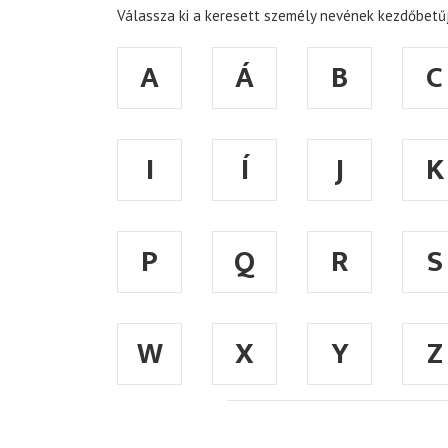
Válassza ki a keresett személy nevének kezdőbetűj
A
Á
B
C
I
Í
J
K
P
Q
R
S
W
X
Y
Z