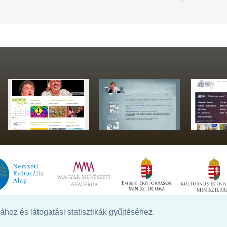
hoz és látogatási statisztikák gyűjtéséhez.