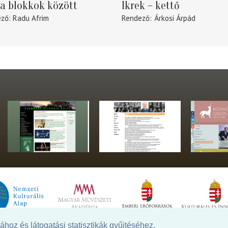
a blokkok között
Ikrek – kettő
ező
Radu Afrim
Rendező
Árkosi Árpád
hoz és látogatási statisztikák gyűjtéséhez.