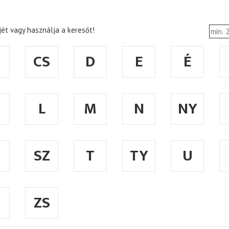
ét vagy használja a keresőt!
CS
D
E
É
L
M
N
NY
SZ
T
TY
U
ZS