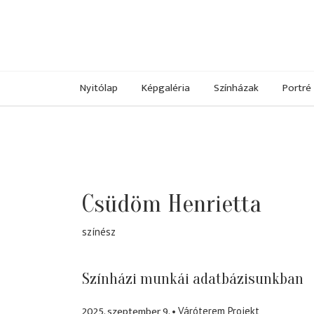
Nyitólap
Képgaléria
Színházak
Portré
Csüdöm Henrietta
színész
Színházi munkái adatbázisunkban
2025. szeptember 9.
Váróterem Projekt