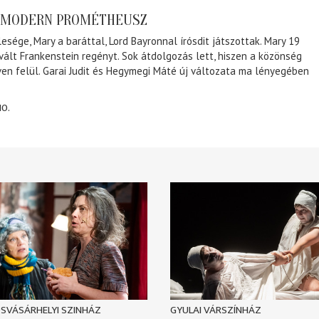
A MODERN PROMÉTHEUSZ
lesége, Mary a baráttal, Lord Bayronnal írósdit játszottak. Mary 19
 vált Frankenstein regényt. Sok átdolgozás lett, hiszen a közönség
éven felül. Garai Judit és Hegymegi Máté új változata ma lényegében
10.
SVÁSÁRHELYI SZINHÁZ
GYULAI VÁRSZÍNHÁZ