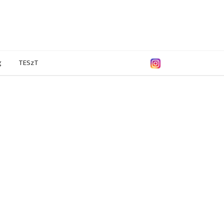
g
TESzT