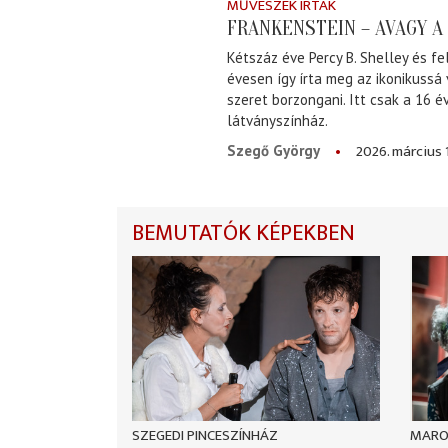
MŰVÉSZEK ÍRTÁK
FRANKENSTEIN – AVAGY 
Kétszáz éve Percy B. Shelley és fe
évesen így írta meg az ikonikussá
szeret borzongani. Itt csak a 16 
látványszínház.
2026. március 
Szegő György
BEMUTATÓK KÉPEKBEN
SZEGEDI PINCESZÍNHÁZ
MARO