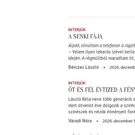
INTERJÚK
A SENKI FÁJA
Árpád, elindítom a telefonon a rögzít
– Velem ilyen tekerős izével kell
idején. A régmúltból maradtam itt
2026. decemb
Bérczes László
INTERJÚK
ÖT ÉS FÉL ÉVTIZED A FÉ
László Béla neve több generáció s
mint ötvenöt éve dolgozik a szính
színészek és nézők élményeit for
2026. december 1
Váradi Nóra