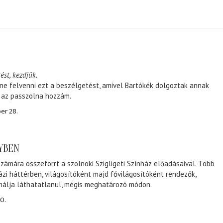
ést, kezdjük.
ene felvenni ezt a beszélgetést, amivel Bartókék dolgoztak annak
, az passzolna hozzám.
er 28.
NYBEN
zámára összeforrt a szolnoki Szigligeti Színház előadásaival. Több
ázi háttérben, világosítóként majd fővilágosítóként rendezők,
málja láthatatlanul, mégis meghatározó módon.
0.