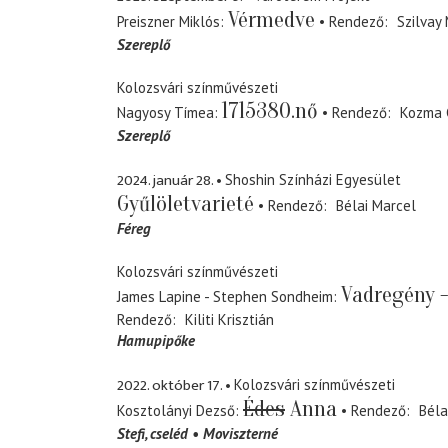
Vérmedve
Preiszner Miklós
Rendező
Szilvay
Szereplő
Kolozsvári színművészeti
1715380.nő
Nagyosy Tímea
Rendező
Kozma 
Szereplő
2024. január 28.
Shoshin Színházi Egyesület
Gyűlöletvarieté
Rendező
Bélai Marcel
Féreg
Kolozsvári színművészeti
Vadregény -
James Lapine - Stephen Sondheim
Rendező
Kiliti Krisztián
Hamupipőke
2022. október 17.
Kolozsvári színművészeti
Édes
Anna
Kosztolányi Dezső
Rendező
Béla
Stefi
cseléd
Moviszterné