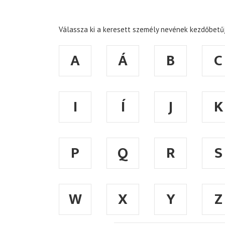
Válassza ki a keresett személy nevének kezdőbetűj
A
Á
B
C
I
Í
J
K
P
Q
R
S
W
X
Y
Z