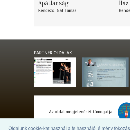
Apátlanság
Ház 
Rendező
Gál Tamás
Rend
PARTNER OLDALAK
Az oldal megjelenését támogatja:
Oldalunk cookie-kat használ a felhasználói élmény fokozásá