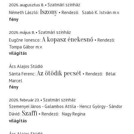
2026. augusztus 8.
Szatmári színház
Iszony
Németh László
Rendező
Szabó K. István
m.v.
fény
2026. május 8.
Szatmári színház
A kopasz énekesnő
Eugčne Ionesco
Rendező
Tompa Gábor
m.v.
világítás
Ács Alajos Stúdió
Az ötödik pecsét
Sánta Ferenc
Rendező
Bélai
Marcel
fény
2026. február 23.
Szatmári színház
Szemenyei János - Galambos Attila - Hencz György - Sándor
Szaffi
Dávid
Rendező
Nagy Regina
világítás
Ács Alajos Stúdió