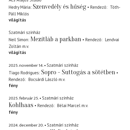
Szenvedély és hűség
Hedry Mária
Rendező
Tóth-
Páll Miklós
világítás
Szatmári színház
Mezítláb a parkban
Neil Simon
Rendező
Lendvai
Zoltán
m.v.
világítás
2025. november 14.
Szatmári színház
Sopro - Suttogás a sötétben
Tiago Rodrigues
Rendező
Bocsárdi László
m.v.
fény
2025. február 25.
Szatmári színház
Kohlhaas
Rendező
Bélai Marcel
m.v.
fény
2024. december 20.
Szatmári színház