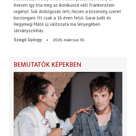
évesen így írta meg az ikonikussá vált Frankenstein
regényt. Sok átdolgozás lett, hiszen a közönség szeret
borzongani. Itt csak a 16 éven felül. Garai Judit és
Hegymegi Máté új változata ma lényegében
látványszínház.
2026. március 10.
Szegő György
BEMUTATÓK KÉPEKBEN