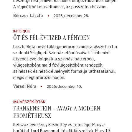
beszélgetést, amivel Bartókék dolgoztak annak idején.
A régmúltból maradtam itt, az passzolna hozzám.
2026. december 28.
Bérczes László
INTERJÚK
ÖT ÉS FÉL ÉVTIZED A FÉNYBEN
László Béla neve több generáció számára összeforrt a
szolnoki Szigligeti Színház előadásaival. Több mint
ötvenöt éve dolgozik a színházi háttérben,
világosítóként majd fővilágosítóként rendezők,
színészek és nézők élményeit formálja láthatatlanul,
mégis meghatározó módon.
2026. december 10.
Váradi Nóra
MŰVÉSZEK ÍRTÁK
FRANKENSTEIN – AVAGY A MODERN
PROMÉTHEUSZ
Kétszáz éve Percy B. Shelley és felesége, Mary a
baráttal, Lord Bayronnal írósdit játszottak. Mary 19