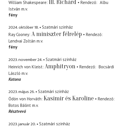
III. Richárd
William Shakespeare
Rendező
Albu
István
m.v.
fény
2024. október 18.
Szatmári színház
A miniszter félrelép
Ray Cooney
Rendező
Lendvai Zoltán
m.v.
fény
2023. november 24.
Szatmári színház
Amphitryon
Heinrich von Kleist
Rendező
Bocsárdi
László
m.v.
Katona
2023. május 26.
Szatmári színház
Kasimir és Karoline
Ödön von Horváth
Rendező
Botos Bálint
m.v.
Résztvevő
2023. január 20.
Szatmári színház