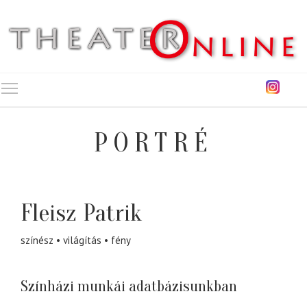
Toggle main menu visibility
PORTRÉ
Fleisz Patrik
színész
világítás
fény
Színházi munkái adatbázisunkban