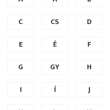
C
CS
D
E
É
F
G
GY
H
I
Í
J