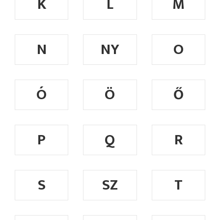
K
L
M
N
NY
O
Ó
Ö
Ő
P
Q
R
S
SZ
T