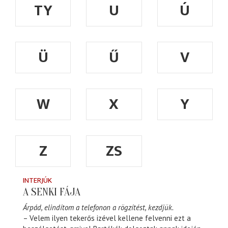
TY
U
Ú
Ü
Ű
V
W
X
Y
Z
ZS
INTERJÚK
A SENKI FÁJA
Árpád, elindítom a telefonon a rögzítést, kezdjük.
– Velem ilyen tekerős izével kellene felvenni ezt a