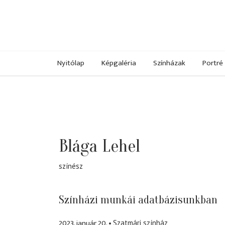
Nyitólap
Képgaléria
Színházak
Portré
Blága Lehel
színész
Színházi munkái adatbázisunkban
2023. január 20.
Szatmári színház