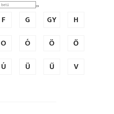
F
G
GY
H
O
Ó
Ö
Ő
Ú
Ü
Ű
V