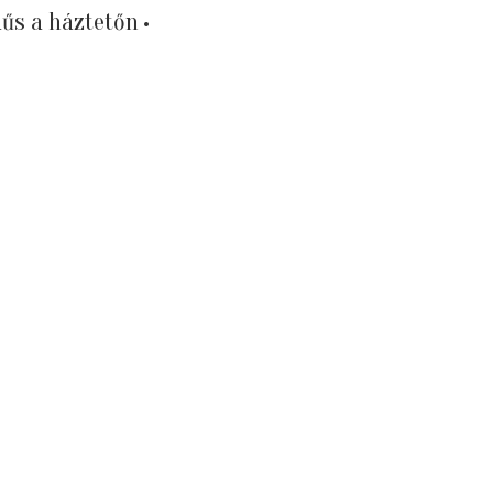
űs a háztetőn