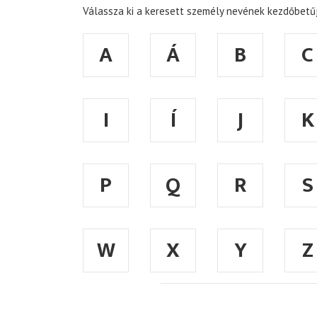
Válassza ki a keresett személy nevének kezdőbetűj
A
Á
B
C
I
Í
J
K
P
Q
R
S
W
X
Y
Z