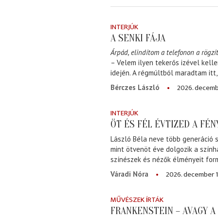
INTERJÚK
A SENKI FÁJA
Árpád, elindítom a telefonon a rögzít
– Velem ilyen tekerős izével kell
idején. A régmúltból maradtam itt
2026. decemb
Bérczes László
INTERJÚK
ÖT ÉS FÉL ÉVTIZED A FÉ
László Béla neve több generáció s
mint ötvenöt éve dolgozik a szính
színészek és nézők élményeit for
2026. december 1
Váradi Nóra
MŰVÉSZEK ÍRTÁK
FRANKENSTEIN – AVAGY 