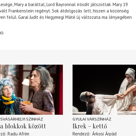
lesége, Mary a baráttal, Lord Bayronnal írósdit játszottak. Mary 19
 vált Frankenstein regényt. Sok átdolgozás lett, hiszen a közönség
éven felül. Garai Judit és Hegymegi Máté új változata ma lényegében
10.
SVÁSÁRHELYI SZINHÁZ
GYULAI VÁRSZÍNHÁZ
a blokkok között
Ikrek – kettő
ező
Radu Afrim
Rendező
Árkosi Árpád