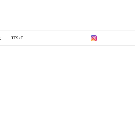
g
TESzT