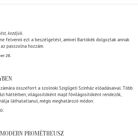
ést, kezdjük.
ene felvenni ezt a beszélgetést, amivel Bartókék dolgoztak annak
, az passzolna hozzám.
er 28.
NYBEN
zámára összeforrt a szolnoki Szigligeti Színház előadásaival. Több
ázi háttérben, világosítóként majd fővilágosítóként rendezők,
málja láthatatlanul, mégis meghatározó módon.
0.
A MODERN PROMÉTHEUSZ