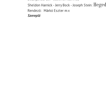
Heged
Sheldon Harnick - Jerry Bock - Joseph Stein
Rendező
Márkó Eszter
m.v.
Szereplő