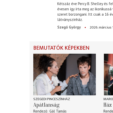
Kétszáz éve Percy B. Shelley és fe
évesen így írta meg az ikonikussá
szeret borzongani. Itt csak a 16 
látványszínház.
2026. március 
Szegő György
BEMUTATÓK KÉPEKBEN
SZEGEDI PINCESZÍNHÁZ
MARO
Apátlanság
Ház 
Rendező
Gál Tamás
Rend