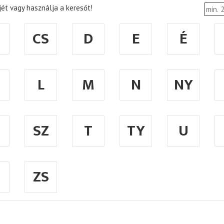
ét vagy használja a keresőt!
CS
D
E
É
L
M
N
NY
SZ
T
TY
U
ZS